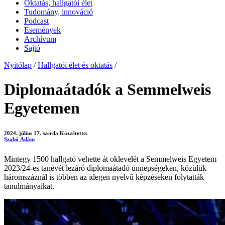
Oktatás, hallgatói élet
Tudomány, innováció
Podcast
Események
Archívum
Sajtó
Nyitólap
/
Hallgatói élet és oktatás
/
Diplomaátadók a Semmelweis
Egyetemen
2024. július 17. szerda
Közzétette:
Szabó Ádám
Mintegy 1500 hallgató vehette át oklevelét a Semmelweis Egyetem
2023/24-es tanévét lezáró diplomaátadó ünnepségeken, közülük
háromszáznál is többen az idegen nyelvű képzéseken folytatták
tanulmányaikat.