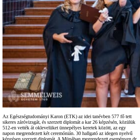
Az Egészségtudományi Karon (ETK) az idei tanévben 577 fő tett
sikeres záróvizsgát, és szerzett diplomát a kar 26 képzésén, közülük
512-en vették át oklevelüket ünnepélyes keretek között, az egy
napon megrendezett két ceremónián. 30 hallgató az idegen nyelvű
képzésen szerzett diplomát. A Müpában megrendezett eseményen dr.