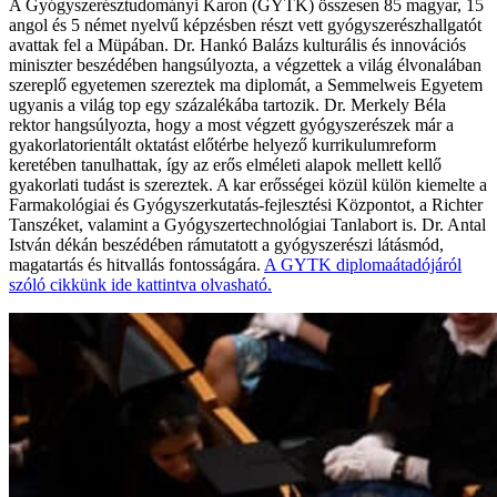
A Gyógyszerésztudományi Karon (GYTK) összesen 85 magyar, 15
angol és 5 német nyelvű képzésben részt vett gyógyszerészhallgatót
avattak fel a Müpában. Dr. Hankó Balázs kulturális és innovációs
miniszter beszédében hangsúlyozta, a végzettek a világ élvonalában
szereplő egyetemen szereztek ma diplomát, a Semmelweis Egyetem
ugyanis a világ top egy százalékába tartozik. Dr. Merkely Béla
rektor hangsúlyozta, hogy a most végzett gyógyszerészek már a
gyakorlatorientált oktatást előtérbe helyező kurrikulumreform
keretében tanulhattak, így az erős elméleti alapok mellett kellő
gyakorlati tudást is szereztek. A kar erősségei közül külön kiemelte a
Farmakológiai és Gyógyszerkutatás-fejlesztési Központot, a Richter
Tanszéket, valamint a Gyógyszertechnológiai Tanlabort is. Dr. Antal
István dékán beszédében rámutatott a gyógyszerészi látásmód,
magatartás és hitvallás fontosságára.
A GYTK diplomaátadójáról
szóló cikkünk ide kattintva olvasható.