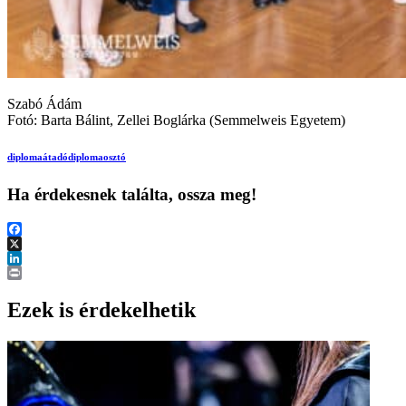
Szabó Ádám
Fotó: Barta Bálint, Zellei Boglárka (Semmelweis Egyetem)
diplomaátadó
diplomaosztó
Ha érdekesnek találta, ossza meg!
Facebook
X
LinkedIn
Print
Ezek is érdekelhetik