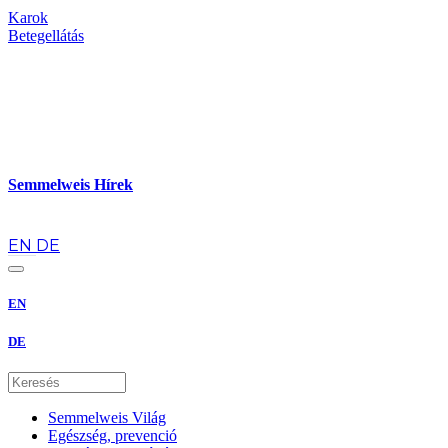
Karok
Betegellátás
Semmelweis Hírek
hu
EN
DE
EN
DE
Semmelweis Világ
Egészség, prevenció