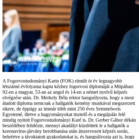
A Fogorvostudományi Karin (FOK) elmúlt öt év legnagyobb
létszámú évfolyama kapta kézhez fogorvosi diplomáját a Müpában:
92-en a magyar, 53-an az angol és 14-en a német nyelvű képzés
elvégzése után. Dr. Merkely Béla rektor hangsúlyozta, hogy a most
átadott diploma nemcsak a hallgatók kemény munkával megszerzett
sikere, de éppúgy az immár több mint 250 éves Semmelweis
Egyetemé, illetve a hagyományokat tisztelő és a megújulás felé
mindig nyitott Fogorvostudományi Karé is. Dr. Gerber Gábor dékán
beszédében felidézte, mennyi akadályt küzdöttek le a hallgatók a
koronavírus-járvány berobbanása után átszervezett képzés során,
beleértve a távoktatott gyakorlatokat is, és hangsúlyozta azt is, hogy