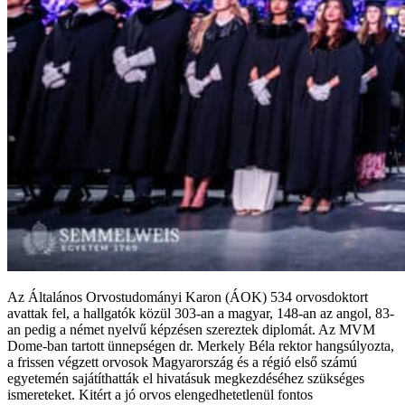
Az Általános Orvostudományi Karon (ÁOK) 534 orvosdoktort
avattak fel, a hallgatók közül 303-an a magyar, 148-an az angol, 83-
an pedig a német nyelvű képzésen szereztek diplomát. Az MVM
Dome-ban tartott ünnepségen dr. Merkely Béla rektor hangsúlyozta,
a frissen végzett orvosok Magyarország és a régió első számú
egyetemén sajátíthatták el hivatásuk megkezdéséhez szükséges
ismereteket. Kitért a jó orvos elengedhetetlenül fontos