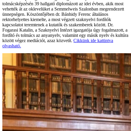
tolmácsképzésén 39 hallgató diplomázott az idei évben, akik most
vehették át az oklevelüket a Semmelweis Szalonban megrendezett
ünnepségen. Köszöntőjében dr. Bánhidy Ferenc általános
rektorhelyettes kiemelte, a most végzett szaknyelvi fordítók
kapcsolatot teremtenek a kutatók és szakemberek között. Dr.
Fogarasi Katalin, a Szaknyelvi Intézet igazgatója úgy fogalmazott, a
fordító és tolmács az anyanyelv, valamint egy másik nyelv és kultúra
között végez mediációt, azaz közvetít.
Cikkünk ide kattintva
olvasható.