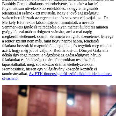
Bánhidy Ferenc általános rektorhelyettes kiemelte: a kar iránt
folyamatosan növekszik az érdeklődés, az egyre magasabb
jelentkezési számok azt mutatják, hogy a jövő egészségügyi
szakemberei bíznak az egyetemben és szívesen választják azt. Dr.
Merkely Béla rektor köszöntőjében rámutatott: a névadó
Semmelweis Ignác és felfedezése olyan mércét állított fel minden
gyógyító szakmában dolgozó számára, ami a mai napig
megkerülhetetlennek számít. Semmelweis Ignác üzenetének lényege
a rektor szerint nem más, mint hogy napról napra, feladatról
feladatra hozzuk ki magunkból a legjobbat, és tegyünk meg mindent
azért, hogy még jobbá váljunk. Bednárikné dr. Dörnyei Gabriella
dékán úgy fogalmazott: a végzősök az egészségügyre háruló
feladatokat és felelősséget már diákkorukban testközelből
tapasztalhatták meg, sőt sokszor drámai élethelyzetekkel
szembesültek, hiszen egy világjárvány közepén kezdték el
tanulmányaikat.
Az ETK ünnepségeiről szóló cikkünk ide kattintva
olvasható.