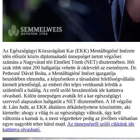
Az Egészségügyi Közszolgálati Kar (EKK) Mentálhigiéné Intézete
idén először közös diplomaátadó ünnepséget tartott végzősei
számára a Nagyvárad téri Elméleti Tömb (NET) dísztermében. Hét
szak több mint 200 hallgatója vehette át oklevelét az eseményen. Dr.
Pethesné Dávid Beáta, a Mentálhigiéné Intézet igazgatója
beszédében elmondta, a képzéseiken a társadalmi felelősségvállalás
kiemelt jelentőségű, az emberi élet teljes vertikumát lefedik a
születéstől a halálig. Az erről szóló beszámolónk ide kattintva
olvasható. Külön ünnepségen avatták fel a kar egészségügyi
szervező alapszakos hallgatóit a NET dísztermében. A 18 végzőst
dr. Lám Judit, az EKK általános dékánhelyettese köszöntötte, aki
kiemelte: ahogy a világ és az egészségügy változik, úgy kell
változnia a karnak is, a most végzettekre pedig az jövőben várhatóan
egyre nagyobb teher hárul majd.
Az ünnepségről szóló cikkünk ide
kattintva olvasható.