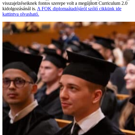
visszajelzéseiknek fontos szerepe volt a megújított Curriculum 2.0
kidolgozásánál is.
A FOK diplomaátadójáról szóló cikkünk ide
kattintva olvasható.