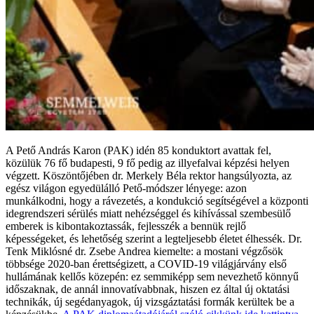
A Pető András Karon (PAK) idén 85 konduktort avattak fel,
közülük 76 fő budapesti, 9 fő pedig az illyefalvai képzési helyen
végzett. Köszöntőjében dr. Merkely Béla rektor hangsúlyozta, az
egész világon egyedülálló Pető-módszer lényege: azon
munkálkodni, hogy a rávezetés, a kondukció segítségével a központi
idegrendszeri sérülés miatt nehézséggel és kihívással szembesülő
emberek is kibontakoztassák, fejlesszék a bennük rejlő
képességeket, és lehetőség szerint a legteljesebb életet élhessék. Dr.
Tenk Miklósné dr. Zsebe Andrea kiemelte: a mostani végzősök
többsége 2020-ban érettségizett, a COVID-19 világjárvány első
hullámának kellős közepén: ez semmiképp sem nevezhető könnyű
időszaknak, de annál innovatívabbnak, hiszen ez által új oktatási
technikák, új segédanyagok, új vizsgáztatási formák kerültek be a