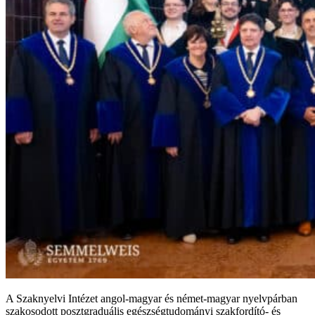
A Szaknyelvi Intézet angol-magyar és német-magyar nyelvpárban
szakosodott posztgraduális egészségtudományi szakfordító- és