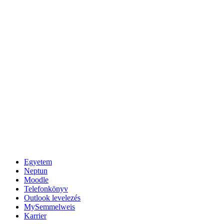
Egyetem
Neptun
Moodle
Telefonkönyv
Outlook levelezés
MySemmelweis
Karrier