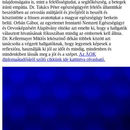
tulajdonságaira is, mint a felelősségtudat, a segítőkészség, a betegek
iránti empátia. Dr. Takács Péter egészségügyért felelős államtitkár
beszédében az orvoslás múltjáról és jövőjéről is beszélt és
köszöntötte a frissen avatottakat a magyar egészségügy berkein
belül. Orbán Gábor, az egyetemet fenntartó Nemzeti Egészségügyi
és Orvosképzésért Alapítvány elnöke azt emelte ki, hogy a hallgatók
választott hivatásának fókuszában mindig az embernek kell állnia.
Dr. Kellermayer Miklós leköszönő dékán többek között azt
tanácsolta a végzett hallgatóknak, hogy legyenek képesek a
reflexióra, használják ki jól az időt és mindig, mindenben és
mindenkiben lássák meg a jót és a szépet.
Az ÁOK
diplomaátadójáról szóló cikkünk ide kattintva olvasható.