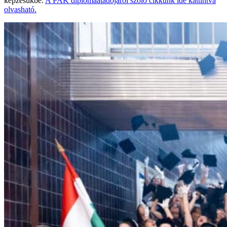
képzésükbe.
A PAK diplomaátadójáról szóló cikkünk ide kattintva
olvasható.