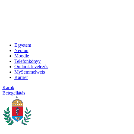
Egyetem
Neptun
Moodle
Telefonkönyv
Outlook levelezés
MySemmelweis
Karrier
Karok
Betegellátás