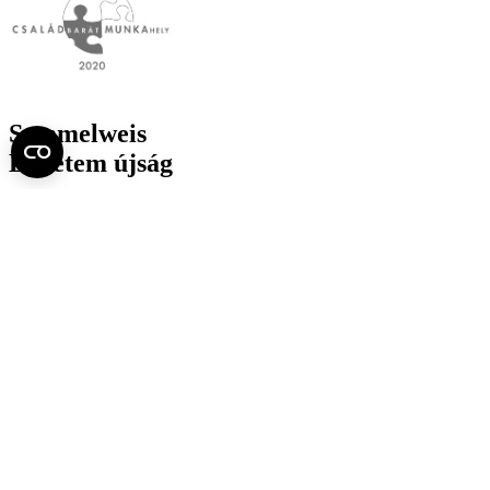
Semmelweis
Egyetem újság
július
Aktuális szám megtekintése (PDF)
Korábbi számok megtekintése
Semmelweis Egyetem
Alumni
AVIR
Családbarát Egyetem Program
Deutschsprachiges Studium
E-learning (Moodle)
E-tárhely
English Language Program
Esélyegyenlőség és Etikai Kódex
Eseménynaptár
HÖK