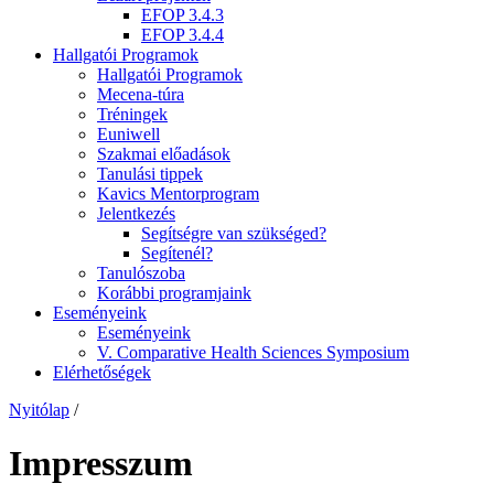
EFOP 3.4.3
EFOP 3.4.4
Hallgatói Programok
Hallgatói Programok
Mecena-túra
Tréningek
Euniwell
Szakmai előadások
Tanulási tippek
Kavics Mentorprogram
Jelentkezés
Segítségre van szükséged?
Segítenél?
Tanulószoba
Korábbi programjaink
Eseményeink
Eseményeink
V. Comparative Health Sciences Symposium
Elérhetőségek
Nyitólap
/
Impresszum