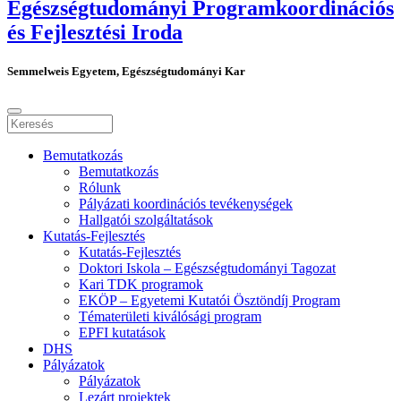
Egészségtudományi Programkoordinációs
és Fejlesztési Iroda
Semmelweis Egyetem, Egészségtudományi Kar
Bemutatkozás
Bemutatkozás
Rólunk
Pályázati koordinációs tevékenységek
Hallgatói szolgáltatások
Kutatás-Fejlesztés
Kutatás-Fejlesztés
Doktori Iskola – Egészségtudományi Tagozat
Kari TDK programok
EKÖP – Egyetemi Kutatói Ösztöndíj Program
Tématerületi kiválósági program
EPFI kutatások
DHS
Pályázatok
Pályázatok
Lezárt projektek