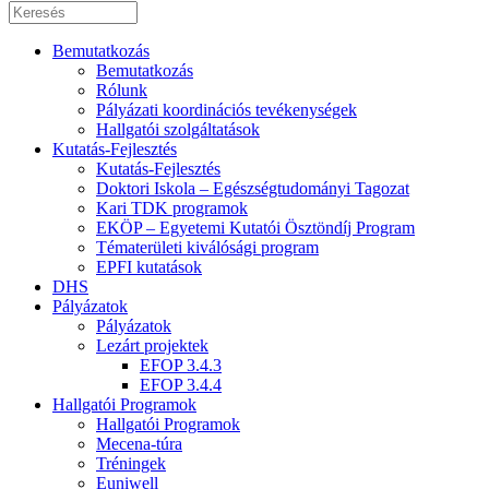
Bemutatkozás
Bemutatkozás
Rólunk
Pályázati koordinációs tevékenységek
Hallgatói szolgáltatások
Kutatás-Fejlesztés
Kutatás-Fejlesztés
Doktori Iskola – Egészségtudományi Tagozat
Kari TDK programok
EKÖP – Egyetemi Kutatói Ösztöndíj Program
Tématerületi kiválósági program
EPFI kutatások
DHS
Pályázatok
Pályázatok
Lezárt projektek
EFOP 3.4.3
EFOP 3.4.4
Hallgatói Programok
Hallgatói Programok
Mecena-túra
Tréningek
Euniwell