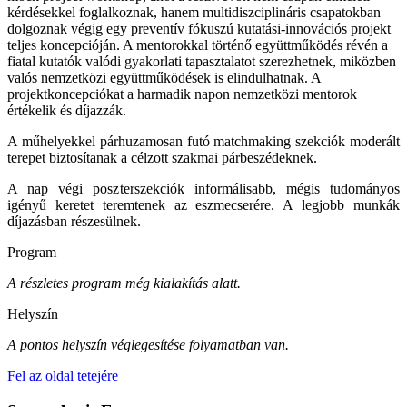
kérdésekkel foglalkoznak, hanem multidiszciplináris csapatokban
dolgoznak végig egy preventív fókuszú kutatási-innovációs projekt
teljes koncepcióján. A mentorokkal történő együttműködés révén a
fiatal kutatók valódi gyakorlati tapasztalatot szerezhetnek, miközben
valós nemzetközi együttműködések is elindulhatnak. A
projektkoncepciókat a harmadik napon nemzetközi mentorok
értékelik és díjazzák.
A műhelyekkel párhuzamosan futó matchmaking szekciók moderált
terepet biztosítanak a célzott szakmai párbeszédeknek.
A nap végi poszterszekciók informálisabb, mégis tudományos
igényű keretet teremtenek az eszmecserére. A legjobb munkák
díjazásban részesülnek.
Program
A részletes program még kialakítás alatt.
Helyszín
A pontos helyszín véglegesítése folyamatban van.
Fel az oldal tetejére