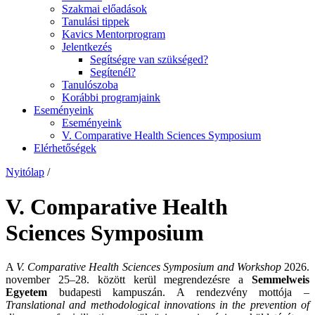
Szakmai előadások
Tanulási tippek
Kavics Mentorprogram
Jelentkezés
Segítségre van szükséged?
Segítenél?
Tanulószoba
Korábbi programjaink
Eseményeink
Eseményeink
V. Comparative Health Sciences Symposium
Elérhetőségek
Nyitólap
/
V. Comparative Health
Sciences Symposium
A
V. Comparative Health Sciences Symposium and Workshop
2026.
november 25–28. között kerül megrendezésre a
Semmelweis
Egyetem
budapesti kampuszán. A rendezvény mottója –
Translational and methodological innovations in the prevention of