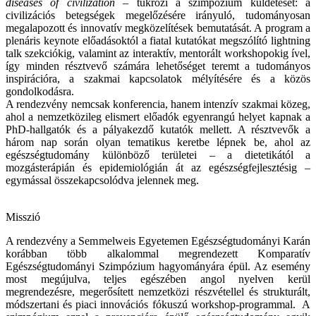
diseases of civilization
– tükrözi a szimpózium küldetését: a
civilizációs betegségek megelőzésére irányuló, tudományosan
megalapozott és innovatív megközelítések bemutatását. A program a
plenáris keynote előadásoktól a fiatal kutatókat megszólító lightning
talk szekciókig, valamint az interaktív, mentorált workshopokig ível,
így minden résztvevő számára lehetőséget teremt a tudományos
inspirációra, a szakmai kapcsolatok mélyítésére és a közös
gondolkodásra.
A rendezvény nemcsak konferencia, hanem intenzív szakmai közeg,
ahol a nemzetközileg elismert előadók egyenrangú helyet kapnak a
PhD-hallgatók és a pályakezdő kutatók mellett. A résztvevők a
három nap során olyan tematikus keretbe lépnek be, ahol az
egészségtudomány különböző területei – a dietetikától a
mozgásterápián és epidemiológián át az egészségfejlesztésig –
egymással összekapcsolódva jelennek meg.
Misszió
A rendezvény a Semmelweis Egyetemen Egészségtudományi Karán
korábban több alkalommal megrendezett Komparatív
Egészségtudományi Szimpózium hagyományára épül. Az esemény
most megújulva, teljes egészében angol nyelven kerül
megrendezésre, megerősített nemzetközi részvétellel és strukturált,
módszertani és piaci innovációs fókuszú workshop-programmal. A