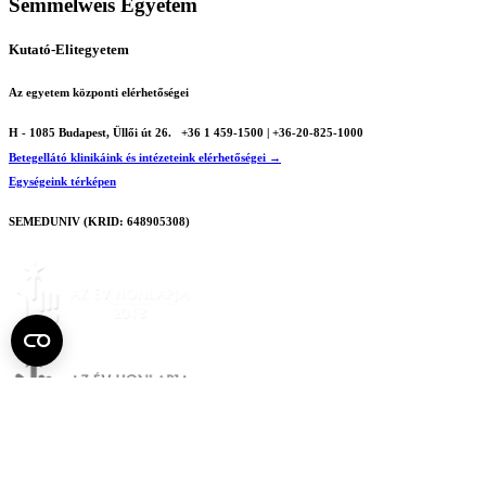
Semmelweis Egyetem
Kutató-Elitegyetem
Az egyetem központi elérhetőségei
H - 1085 Budapest, Üllői út 26.
+36 1 459-1500 | +36-20-825-1000
Betegellátó klinikáink és intézeteink elérhetőségei →
Egységeink térképen
SEMEDUNIV (KRID: 648905308)