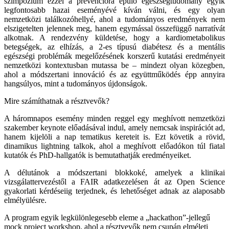
szimpózium ezzel a prevencióra épülő egészségtudomány egyik
legfontosabb hazai eseményévé kíván válni, és egy olyan
nemzetközi találkozóhellyé, ahol a tudományos eredmények nem
elszigetelten jelennek meg, hanem egymással összefüggő narratívát
alkotnak. A rendezvény küldetése, hogy a kardiometabolikus
betegségek, az elhízás, a 2-es típusú diabétesz és a mentális
egészségi problémák megelőzésének korszerű kutatási eredményeit
nemzetközi kontextusban mutassa be – mindezt olyan közegben,
ahol a módszertani innováció és az együttműködés épp annyira
hangsúlyos, mint a tudományos újdonságok.
Mire számíthatnak a résztvevők?
A háromnapos esemény minden reggel egy meghívott nemzetközi
szakember keynote előadásával indul, amely nemcsak inspirációt ad,
hanem kijelöli a nap tematikus kereteit is. Ezt követik a rövid,
dinamikus lightning talkok, ahol a meghívott előadókon túl fiatal
kutatók és PhD-hallgatók is bemutathatják eredményeiket.
A délutánok a módszertani blokkoké, amelyek a klinikai
vizsgálattervezéstől a FAIR adatkezelésen át az Open Science
gyakorlati kérdéseiig terjednek, és lehetőséget adnak az alaposabb
elmélyülésre.
A program egyik legkülönlegesebb eleme a „hackathon”-jellegű
mock project workshop, ahol a résztvevők nem csupán elméleti