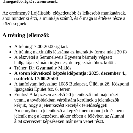
támogatóbb légkört teremtsenek.
Az eredmény? Lojálisabb, elégedettebb és lelkesebb munkatársak,
ahol mindenki érzi, a munkája számít, és ő maga is értékes része a
közösségnek.
A tréning jellemzői:
A tréning17:00-20:00-ig tart.
A tréning maximális létszáma az interaktív forma miatt 20 fő
A részvétel a Semmelweis Egyetem bármely végzett
hallgatója számára ingyenes, de regisztrációhoz kötött.
Tréner: Dr. Gyarmathy Miklós
A soron következő képzés időpontja: 2025. december 4.,
csütörtök 17:00-20:00
A tanfolyam helyszíne: 1085 Budapest, Üllői út 26. Központi
Igazgatási Épület fsz. 6. terem
Fontos! A képzésen az első 20 jelentkező tud majd részt
venni, a továbbiakban várólistára kerülnek a jelentkezők,
kérjük, hogy a jelentkezést kezeljék felelősséggel!
Amennyiben a jelentkező a képzést nem mondja le és nem
jelenik meg a képzésen, akkor ebben a félévben az Alumni
által szervezett képzéseken már nem vehet részt.