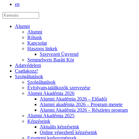
en
Alumni
Alumni
Rólunk
Kapcsolat
Hasznos linkek
Szervezeti Ügyrend
Semmelweis Baráti Kör
Adatvédelem
Csatlakozz!
Szolgáltatások
Szolgáltatások
Évfolyam-találkozók szervezése
Alumni Akadémia 2026
Alumni Akadémia 2026 – Előadói
Alumni akadémia 2026 – Program menete
Alumni Akadémia 2026 – Részletes program
Alumni Akadémia 2025
Képzéseink
Aktuális képzéseink
Online végezhető képzéseink
Egyetemi kedvezmények