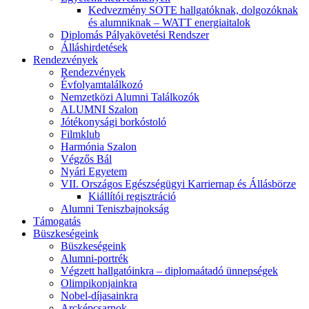
Kedvezmény SOTE hallgatóknak, dolgozóknak
és alumniknak – WATT energiaitalok
Diplomás Pályakövetési Rendszer
Álláshirdetések
Rendezvények
Rendezvények
Évfolyamtalálkozó
Nemzetközi Alumni Találkozók
ALUMNI Szalon
Jótékonysági borkóstoló
Filmklub
Harmónia Szalon
Végzős Bál
Nyári Egyetem
VII. Országos Egészségügyi Karriernap és Állásbörze
Kiállítói regisztráció
Alumni Teniszbajnokság
Támogatás
Büszkeségeink
Büszkeségeink
Alumni-portrék
Végzett hallgatóinkra – diplomaátadó ünnepségek
Olimpikonjainkra
Nobel-díjasainkra
Arcképcsarnok