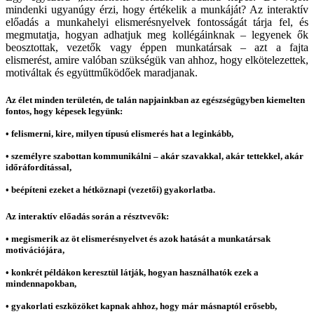
mindenki ugyanúgy érzi, hogy értékelik a munkáját? Az interaktív
előadás a munkahelyi elismerésnyelvek fontosságát tárja fel, és
megmutatja, hogyan adhatjuk meg kollégáinknak – legyenek ők
beosztottak, vezetők vagy éppen munkatársak – azt a fajta
elismerést, amire valóban szükségük van ahhoz, hogy elkötelezettek,
motiváltak és együttműködőek maradjanak.
Az élet minden területén, de talán napjainkban az egészségügyben kiemelten
fontos, hogy képesek legyünk:
• felismerni, kire, milyen típusú elismerés hat a leginkább,
• személyre szabottan kommunikálni – akár szavakkal, akár tettekkel, akár
időráfordítással,
• beépíteni ezeket a hétköznapi (vezetői) gyakorlatba.
Az interaktív előadás során a résztvevők:
• megismerik az öt elismerésnyelvet és azok hatását a munkatársak
motivációjára,
• konkrét példákon keresztül látják, hogyan használhatók ezek a
mindennapokban,
• gyakorlati eszközöket kapnak ahhoz, hogy már másnaptól erősebb,