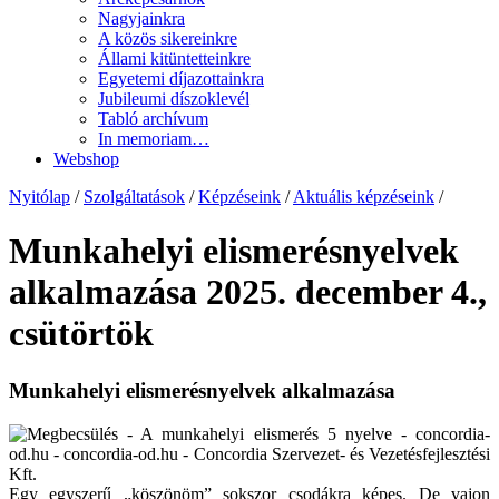
Nagyjainkra
A közös sikereinkre
Állami kitüntetteinkre
Egyetemi díjazottainkra
Jubileumi díszoklevél
Tabló archívum
In memoriam…
Webshop
Nyitólap
/
Szolgáltatások
/
Képzéseink
/
Aktuális képzéseink
/
Munkahelyi elismerésnyelvek
alkalmazása 2025. december 4.,
csütörtök
Munkahelyi elismerésnyelvek alkalmazása
Egy egyszerű „köszönöm” sokszor csodákra képes. De vajon