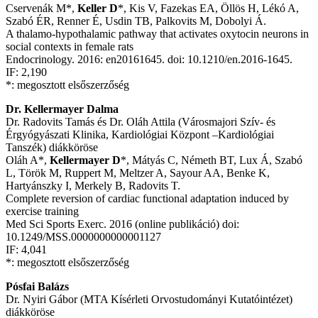
Cservenák M*,
Keller D
*, Kis V, Fazekas EA, Öllös H, Lékó A,
Szabó ÉR, Renner É, Usdin TB, Palkovits M, Dobolyi Á.
A thalamo-hypothalamic pathway that activates oxytocin neurons in
social contexts in female rats
Endocrinology. 2016: en20161645. doi: 10.1210/en.2016-1645.
IF: 2,190
*: megosztott elsőszerzőség
Dr. Kellermayer Dalma
Dr. Radovits Tamás és Dr. Oláh Attila (Városmajori Szív- és
Érgyógyászati Klinika, Kardiológiai Központ –Kardiológiai
Tanszék) diákköröse
Oláh A*,
Kellermayer D
*, Mátyás C, Németh BT, Lux Á, Szabó
L, Török M, Ruppert M, Meltzer A, Sayour AA, Benke K,
Hartyánszky I, Merkely B, Radovits T.
Complete reversion of cardiac functional adaptation induced by
exercise training
Med Sci Sports Exerc. 2016 (online publikáció) doi:
10.1249/MSS.0000000000001127
IF: 4,041
*: megosztott elsőszerzőség
Pósfai Balázs
Dr. Nyiri Gábor (MTA Kísérleti Orvostudományi Kutatóintézet)
diákköröse