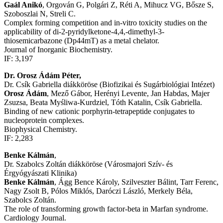
Gaál Anikó
, Orgován G, Polgári Z, Réti A, Mihucz VG, Bősze S,
Szoboszlai N, Streli C.
Complex forming competition and in-vitro toxicity studies on the
applicability of di-2-pyridylketone-4,4,-dimethyl-3-
thiosemicarbazone (Dp44mT) as a metal chelator.
Journal of Inorganic Biochemistry.
IF: 3,197
Dr. Orosz Ádám Péter,
Dr. Csík Gabriella diákköröse (Biofizikai és Sugárbiológiai Intézet)
Orosz Ádám
, Mező Gábor, Herényi Levente, Jan Habdas, Majer
Zsuzsa, Beata Myśliwa-Kurdziel, Tóth Katalin, Csík Gabriella.
Binding of new cationic porphyrin-tetrapeptide conjugates to
nucleoprotein complexes.
Biophysical Chemistry.
IF: 2,283
Benke Kálmán
,
Dr. Szabolcs Zoltán diákköröse (Városmajori Szív- és
Érgyógyászati Klinika)
Benke Kálmán
, Ágg Bence Károly, Szilveszter Bálint, Tarr Ferenc,
Nagy Zsolt B, Pólos Miklós, Daróczi László, Merkely Béla,
Szabolcs Zoltán.
The role of transforming growth factor-beta in Marfan syndrome.
Cardiology Journal.