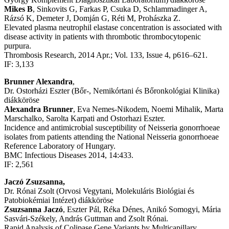
Mikes B
, Sinkovits G, Farkas P, Csuka D, Schlammadinger A,
Rázsó K, Demeter J, Domján G, Réti M, Prohászka Z.
Elevated plasma neutrophil elastase concentration is associated with
disease activity in patients with thrombotic thrombocytopenic
purpura.
Thrombosis Research, 2014 Apr.; Vol. 133, Issue 4, p616–621.
IF: 3,133
Brunner Alexandra
,
Dr. Ostorházi Eszter (Bőr-, Nemikórtani és Bőronkológiai Klinika)
diákköröse
Alexandra Brunner
, Eva Nemes-Nikodem, Noemi Mihalik, Marta
Marschalko, Sarolta Karpati and Ostorhazi Eszter.
Incidence and antimicrobial susceptibility of Neisseria gonorrhoeae
isolates from patients attending the National Neisseria gonorrhoeae
Reference Laboratory of Hungary.
BMC Infectious Diseases 2014, 14:433.
IF: 2,561
Jaczó Zsuzsanna,
Dr. Rónai Zsolt (Orvosi Vegytani, Molekuláris Biológiai és
Patobiokémiai Intézet) diákköröse
Zsuzsanna Jaczó
, Eszter Pál, Réka Dénes, Anikó Somogyi, Mária
Sasvári-Székely, András Guttman and Zsolt Rónai.
Rapid Analysis of Colipase Gene Variants by Multicapillary