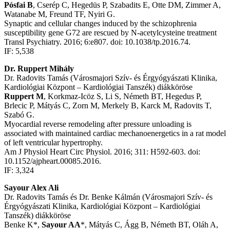
Pósfai B
, Cserép C, Hegedüs P, Szabadits E, Otte DM, Zimmer A,
Watanabe M, Freund TF, Nyiri G.
Synaptic and cellular changes induced by the schizophrenia
susceptibility gene G72 are rescued by N-acetylcysteine treatment
Transl Psychiatry. 2016; 6:e807. doi: 10.1038/tp.2016.74.
IF: 5,538
Dr. Ruppert Mihály
Dr. Radovits Tamás (Városmajori Szív- és Érgyógyászati Klinika,
Kardiológiai Központ – Kardiológiai Tanszék) diákköröse
Ruppert M
, Korkmaz-Icöz S, Li S, Németh BT, Hegedus P,
Brlecic P, Mátyás C, Zorn M, Merkely B, Karck M, Radovits T,
Szabó G.
Myocardial reverse remodeling after pressure unloading is
associated with maintained cardiac mechanoenergetics in a rat model
of left ventricular hypertrophy.
Am J Physiol Heart Circ Physiol. 2016; 311: H592-603. doi:
10.1152/ajpheart.00085.2016.
IF: 3,324
Sayour Alex Ali
Dr. Radovits Tamás és Dr. Benke Kálmán (Városmajori Szív- és
Érgyógyászati Klinika, Kardiológiai Központ – Kardiológiai
Tanszék) diákköröse
Benke K*,
Sayour AA
*, Mátyás C, Ágg B, Németh BT, Oláh A,