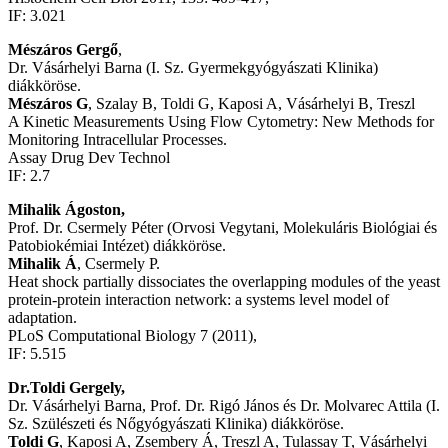
IF: 3.021
Mészáros Gergő
,
Dr. Vásárhelyi Barna (I. Sz. Gyermekgyógyászati Klinika)
diákköröse.
Mészáros G
, Szalay B, Toldi G, Kaposi A, Vásárhelyi B, Treszl
A Kinetic Measurements Using Flow Cytometry: New Methods for
Monitoring Intracellular Processes.
Assay Drug Dev Technol
IF: 2.7
Mihalik Ágoston,
Prof. Dr. Csermely Péter (Orvosi Vegytani, Molekuláris Biológiai és
Patobiokémiai Intézet) diákköröse.
Mihalik Á
, Csermely P.
Heat shock partially dissociates the overlapping modules of the yeast
protein-protein interaction network: a systems level model of
adaptation.
PLoS Computational Biology 7 (2011),
IF: 5.515
Dr.Toldi Gergely,
Dr. Vásárhelyi Barna, Prof. Dr. Rigó János és Dr. Molvarec Attila (I.
Sz. Szülészeti és Nőgyógyászati Klinika) diákköröse.
Toldi G
, Kaposi A, Zsembery Á, Treszl A, Tulassay T, Vásárhelyi