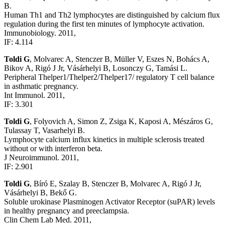
B.
Human Th1 and Th2 lymphocytes are distinguished by calcium flux
regulation during the first ten minutes of lymphocyte activation.
Immunobiology. 2011,
IF: 4.114
Toldi G
, Molvarec A, Stenczer B, Müller V, Eszes N, Bohács A,
Bikov A, Rigó J Jr, Vásárhelyi B, Losonczy G, Tamási L.
Peripheral Thelper1/Thelper2/Thelper17/ regulatory T cell balance
in asthmatic pregnancy.
Int Immunol. 2011,
IF: 3.301
Toldi G
, Folyovich A, Simon Z, Zsiga K, Kaposi A, Mészáros G,
Tulassay T, Vasarhelyi B.
Lymphocyte calcium influx kinetics in multiple sclerosis treated
without or with interferon beta.
J Neuroimmunol. 2011,
IF: 2.901
Toldi G
, Bíró E, Szalay B, Stenczer B, Molvarec A, Rigó J Jr,
Vásárhelyi B, Bekő G.
Soluble urokinase Plasminogen Activator Receptor (suPAR) levels
in healthy pregnancy and preeclampsia.
Clin Chem Lab Med. 2011,