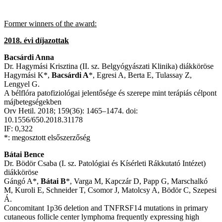
Former winners of the award:
2018. évi díjazottak
Bacsárdi Anna
Dr. Hagymási Krisztina (II. sz. Belgyógyászati Klinika) diákköröse
Hagymási K*,
Bacsárdi A
*, Egresi A, Berta E, Tulassay Z,
Lengyel G.
A bélflóra patofiziológai jelentősége és szerepe mint terápiás célpont
májbetegségekben
Orv Hetil. 2018; 159(36): 1465–1474. doi:
10.1556/650.2018.31178
IF: 0,322
*: megosztott elsőszerzőség
Bátai Bence
Dr. Bödör Csaba (I. sz. Patológiai és Kísérleti Rákkutató Intézet)
diákköröse
Gángó A*,
Bátai B
*, Varga M, Kapczár D, Papp G, Marschalkó
M, Kuroli E, Schneider T, Csomor J, Matolcsy A, Bödör C, Szepesi
Á.
Concomitant 1p36 deletion and TNFRSF14 mutations in primary
cutaneous follicle center lymphoma frequently expressing high