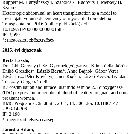
Ruppert M, Hartyánszky I, Szabolcs Z, Radovits T, Merkely B,
Szabó G.
Heterotopic abdominal rat heart transplantation as a model to
investigate volume dependency of myocardial remodeling
Transplantation. 2016 (online publikáció) doi:
10.1097/TP.0000000000001585
IF: 3,690
*: megosztott elsőszerzőség
2015. évi díjazottak
Berta László,
Dr. Toldi Gergely (I. Sz. Gyermekgyógyászati Klinika) diákköröse
Enikő Grozdics*,
László Berta
*, Anna Bajnok, Gábor Veres,
István Ilisz, Péter Klivényi, János Rigó Jr, László Vécsei, Tivadar
Tulassay, Gergely Toldi
B7 costimulation and intracellular indoleamine-2,3-dioxygenase
(IDO) expression in peripheral blood of healthy pregnant and non-
pregnant women.
BMC Pregnancy Childbirth. 2014; 14: 306. doi: 10.1186/1471-
2393-14-306.
IF: 2,190
*: megosztott elsőszerzőség
Jánoska Ádám,