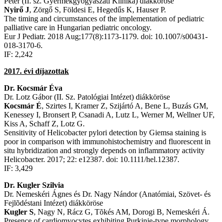
Péter (II. sz. Gyermekgyógyászati Klinika) diákköröse
Nyirő J
, Zörgő S, Földesi E, Hegedűs K, Hauser P.
The timing and circumstances of the implementation of pediatric
palliative care in Hungarian pediatric oncology.
Eur J Pediatr. 2018 Aug;177(8):1173-1179. doi: 10.1007/s00431-
018-3170-6.
IF: 2,242
2017. évi díjazottak
Dr. Kocsmár Éva
Dr. Lotz Gábor (II. Sz. Patológiai Intézet) diákköröse
Kocsmár É
, Szirtes I, Kramer Z, Szijártó A, Bene L, Buzás GM,
Kenessey I, Bronsert P, Csanadi A, Lutz L, Werner M, Wellner UF,
Kiss A, Schaff Z, Lotz G.
Sensitivity of Helicobacter pylori detection by Giemsa staining is
poor in comparison with immunohistochemistry and fluorescent in
situ hybridization and strongly depends on inflammatory activity
Helicobacter. 2017; 22: e12387. doi: 10.1111/hel.12387.
IF: 3,429
Dr. Kugler Szilvia
Dr. Nemeskéri Ágnes és Dr. Nagy Nándor (Anatómiai, Szövet- és
Fejlõdéstani Intézet) diákköröse
Kugler S
, Nagy N, Rácz G, Tõkés AM, Dorogi B, Nemeskéri Á.
Presence of cardiomyocytes exhibiting Purkinje-type morphology