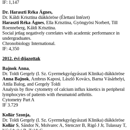
IF: 1,147
Dr. Haraszti Réka Ágnes,
Dr. Káldi Krisztina diákköröse (Élettani Intézet)
Haraszti Réka Ágnes
, Ella Krisztina, Gyöngyösi Norbert, Till
Roenneberg, Káldi Krisztina.
Social jetlag negatively correlates with academic performance in
undergraduates.
Chronobiology International.
IF: 4,350
2012. évi díjazottak
Bajnok Anna
,
Dr. Toldi Gergely (I. Sz. Gyermekgyógyászati Klinika) diákköröse
Anna Bajnok
, Ambrus Kaposi, László Kovács, Barna Vásárhelyi,
Attila Balog, and Gergely Toldi
Analysis by flow cytometry of calcium influx kinetics in peripheral
lymphocytes of patients with rheumatoid arthritis.
Cytometry Part A
IF 3.729
Kollár Szonja,
Dr. Toldi Gergely (I. Sz. Gyermekgyógyászati Klinika) diákköröse
Kollár S
, Sándor N, Molvarec A, Stenczer B, Rigó J Jr, Tulassay T,