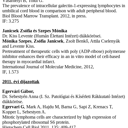
Vásárhelyi B, Toldi G.
The prevalence of intracellular galectin-1-expressing lymphocytes in
umbilical cord blood in comparison with adult peripheral blood.
Biol Blood Marrow Transplant. 2012, in press.
IF: 3.275
Janicsek Zsófia és Szepes Mónika
Dr. Kiss Levente (Humán Élettani Intézet) diákkörösei.
Mónika Szepes
,
Zsófia Janicsek
, Zsolt Benkő, Attila Cselenyák
and Levente Kiss.
Pretreatment of therapeutic cells with poly (ADP-ribose) polymerase
inhibitor enhances their efficacy in an in vitro model of cell-based
therapy in myocardial infarct.
International Journal of Molecular Medicine, 2012,
IF, 1.573
2011. évi díjazottak
Egervári Gábor,
Dr. Sebestyén Anna (I. Sz. Patológiai és Kísérleti Rákkutató Intézet)
diákköröse.
Egervari G
, Mark A, Hajdu M, Barna G, Sapi Z, Krenacs T,
Kopper L, Sebestyen A.
Mitotic lymphoma cells are characterized by high expression of
phosphorylated ribosomal S6 protein.
Histochem Cell Biol 2011, 135: 409-417,