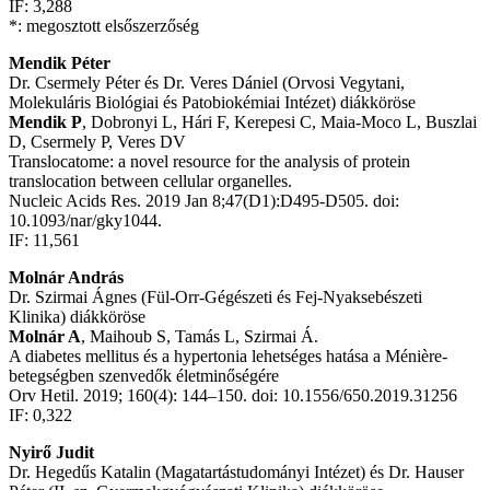
IF: 3,288
*: megosztott elsőszerzőség
Mendik Péter
Dr. Csermely Péter és Dr. Veres Dániel (Orvosi Vegytani,
Molekuláris Biológiai és Patobiokémiai Intézet) diákköröse
Mendik P
, Dobronyi L, Hári F, Kerepesi C, Maia-Moco L, Buszlai
D, Csermely P, Veres DV
Translocatome: a novel resource for the analysis of protein
translocation between cellular organelles.
Nucleic Acids Res. 2019 Jan 8;47(D1):D495-D505. doi:
10.1093/nar/gky1044.
IF: 11,561
Molnár András
Dr. Szirmai Ágnes (Fül-Orr-Gégészeti és Fej-Nyaksebészeti
Klinika) diákköröse
Molnár A
, Maihoub S, Tamás L, Szirmai Á.
A diabetes mellitus és a hypertonia lehetséges hatása a Ménière-
betegségben szenvedők életminőségére
Orv Hetil. 2019; 160(4): 144–150. doi: 10.1556/650.2019.31256
IF: 0,322
Nyirő Judit
Dr. Hegedűs Katalin (Magatartástudományi Intézet) és Dr. Hauser