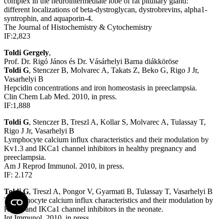
complex in the neurointermediate lobe of rat pituitary gland:
different localizations of beta-dystroglycan, dystrobrevins, alpha1-
syntrophin, and aquaporin-4.
The Journal of Histochemistry & Cytochemistry
IF:2,823
Toldi Gergely
,
Prof. Dr. Rigó János és Dr. Vásárhelyi Barna diákköröse
Toldi G
, Stenczer B, Molvarec A, Takats Z, Beko G, Rigo J Jr,
Vasarhelyi B
Hepcidin concentrations and iron homeostasis in preeclampsia.
Clin Chem Lab Med. 2010, in press.
IF:1,888
Toldi G
, Stenczer B, Treszl A, Kollar S, Molvarec A, Tulassay T,
Rigo J Jr, Vasarhelyi B
Lymphocyte calcium influx characteristics and their modulation by
Kv1.3 and IKCa1 channel inhibitors in healthy pregnancy and
preeclampsia.
Am J Reprod Immunol. 2010, in press.
IF: 2.172
Toldi G
, Treszl A, Pongor V, Gyarmati B, Tulassay T, Vasarhelyi B
T-lymphocyte calcium influx characteristics and their modulation by
Kv1.3 and IKCa1 channel inhibitors in the neonate.
Int Immunol. 2010, in press.