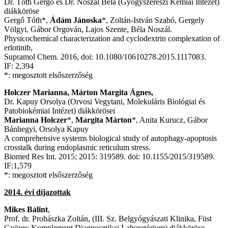
Dr. Tóth Gergő és Dr. Noszál Béla (Gyógyszerészi Kémiai Intézet)
diákköröse
Gergő Tóth*,
Ádám Jánoska
*, Zoltán-István Szabó, Gergely
Völgyi, Gábor Orgován, Lajos Szente, Béla Noszál.
Physicochemical characterization and cyclodextrin complexation of
erlotinib,
Supramol Chem. 2016, doi: 10.1080/10610278.2015.1117083.
IF: 2,394
*: megosztott elsőszerzőség
Holczer Marianna, Márton Margita Ágnes,
Dr. Kapuy Orsolya (Orvosi Vegytani, Molekuláris Biológiai és
Patobiokémiai Intézet) diákkörösei
Marianna Holczer
*,
Margita Márton
*, Anita Kurucz, Gábor
Bánhegyi, Orsolya Kapuy
A comprehensive systems biological study of autophagy-apoptosis
crosstalk during endoplasmic reticulum stress.
Biomed Res Int. 2015; 2015: 319589. doi: 10.1155/2015/319589.
IF:1,579
*: megosztott elsőszerzőség
2014. évi díjazottak
Mikes Bálint
,
Prof. dr. Prohászka Zoltán, (III. Sz. Belgyógyászati Klinika, Füst
György Komplement Diagnosztikai Laboratórium) diákköröse