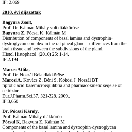
IF: 2.069
2010. évi díjazottak
Bagyura Zsolt,
Prof. Dr. Kálmán Mihály volt diákköröse
Bagyura Z
, Pócsai K, Kálmán M
Distribution of components of basal lamina and dystrophin-
dystroglycan complex in the rat pineal gland – differences from the
brain tissue and between the subdivisions of the gland.
Histol Histophatol (2010) 25: 1-14,
IF:2.194
Marosi Attila
,
Prof. Dr. Noszál Béla diákköröse
Marosi A
, Kovács Z, Béni S, Kökösi J, Noszál BT
riprotic acid-basemicroequilibria and pharmacokinetic seqelae of
cetirizine.
Eur.J.Pharm.Sci.37, 321-328, 2009.,
IF:3,650
Dr. Pócsai Károly
,
Prof. Kálmán Mihály diákköröse
Pócsai K
, Bagyura Z, Kálmán M
Components of the basal lamina and dystrophin-dystroglycan