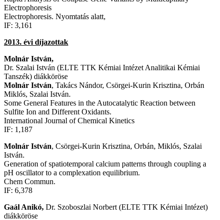
Electrophoresis
Electrophoresis. Nyomtatás alatt,
IF: 3,161
2013. évi díjazottak
Molnár István,
Dr. Szalai István (ELTE TTK Kémiai Intézet Analitikai Kémiai
Tanszék) diákköröse
Molnár István
, Takács Nándor, Csörgei-Kurin Krisztina, Orbán
Miklós, Szalai István.
Some General Features in the Autocatalytic Reaction between
Sulfite Ion and Different Oxidants.
International Journal of Chemical Kinetics
IF: 1,187
Molnár István
, Csörgei-Kurin Krisztina, Orbán, Miklós, Szalai
István.
Generation of spatiotemporal calcium patterns through coupling a
pH oscillator to a complexation equilibrium.
Chem Commun.
IF: 6,378
Gaál Anikó,
Dr. Szoboszlai Norbert (ELTE TTK Kémiai Intézet)
diákköröse