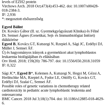
levels of EZH2 protein
Virchows Arch. 2018 Oct;473(4):453-462. doi: 10.1007/s00428-
018-2384-3.
IF: 2,936
*: megosztott elsőszerzőség
Egyed Bálint
Dr. Kovács Gábor (II. sz. Gyermekgyógyászati Klinika) és Félné
Dr. Semsei Ágnes (Genetikai, Sejt- és Immunbiológiai Intézet)
diákköröse
Egyed B
, Kovács GT, Kutszegi N, Rzepiel A, Sági JC, Erdélyi DJ,
Müller J, Semsei ÁF.
Új és hagyományos irányok a gyermekkori akut lymphoblastos
leukaemia biológiájában és ellátásában
Orv Hetil. 2018; 159(20): 786-797. doi: 10.1556/650.2018.31059
IF: 0,322
Sági JC*,
Egyed B
*, Kelemen A, Kutszegi N, Hegyi M, Gézsi A,
Herlitschke MA, Rzepiel A, Fodor LE, Ottóffy G, Kovács GT,
Erdélyi DJ, Szalai C, Semsei ÁF.
Possible roles of genetic variations in chemotherapy related
cardiotoxicity in pediatric acute lymphoblastic leukemia and
osteosarcoma
BMC Cancer. 2018 Jul 3;18(1):704. doi: 10.1186/s12885-018-4629-
6.