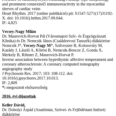
and prominent connexin45 immunoreactivity in the myocardial
sleeves of cardiac veins
Heart Rhythm. 2017 (online publikáció) pii: S1547-5271(17)31192-
X. doi: 10.1016/j.hrthm.2017.09.044.
IF: 4,825
Vecsey-Nagy Milán
Dr. Maurovich-Horvat Pál (Városmajori Szív- és Érgyógyászati
Klinika) és Dr. Nemcsik János (Családorvosi Tanszék) diákköröse
Nemcsik J*,
Vecsey-Nagy M
*, Szilveszter B, Kolossváry M,
Karády J, László A, Kõrösi B, Nemcsik-Bencze Z, Gonda X,
Merkely B, Rihmer Z, Maurovich-Horvat P.
Inverse association between hyperthymic affective temperament and
coronary atherosclerosis: A coronary computed tomography
angiography study
J Psychosom Res. 2017; 103: 108-112. doi:
10.1016/j.jpsychores.2017.10.013.
IF: 2,809
*:
megosztott elsőszerzőség
2016. évi díjazottak
Keller Dávid,
Dr. Dobolyi Árpád (Anatómiai, Szövet- és Fejlõdéstani Intézet)
diákköröse