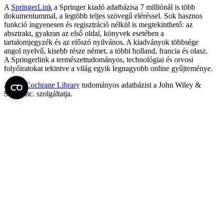
A
SpringerLink
a Springer kiadó adatbázisa 7 milliónál is több
dokumentummal, a legtöbb teljes szövegű eléréssel. Sok hasznos
funkció ingyenesen és regisztráció nélkül is megtekinthető: az
absztrakt, gyakran az első oldal, könyvek esetében a
tartalomjegyzék és az előszó nyilvános. A kiadványok többsége
angol nyelvű, kisebb része német, a többi holland, francia és olasz.
A Springerlink a természettudományos, technológiai és orvosi
folyóiratokat tekintve a világ egyik legnagyobb online gyűjteménye.
A
The Cochrane Library
tudományos adatbázist a John Wiley &
Sons, Inc. szolgáltatja.
FEL AZ OLDAL TETEJÉRE
Fel az oldal tetejére
Semmelweis Egyetem
Kutató-Elitegyetem