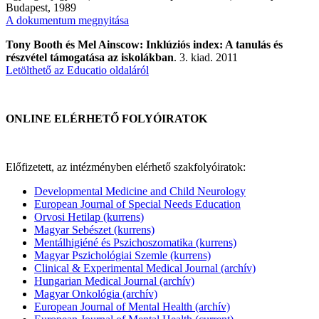
Budapest, 1989
A dokumentum megnyitása
Tony Booth és Mel Ainscow: Inklúziós index: A tanulás és
részvétel támogatása az iskolákban
. 3. kiad. 2011
Letölthető az Educatio oldaláról
ONLINE ELÉRHETŐ FOLYÓIRATOK
Előfizetett, az intézményben elérhető szakfolyóiratok:
Developmental Medicine and Child Neurology
European Journal of Special Needs Education
Orvosi Hetilap (kurrens)
Magyar Sebészet (kurrens)
Mentálhigiéné és Pszichoszomatika (kurrens)
Magyar Pszichológiai Szemle (kurrens)
Clinical & Experimental Medical Journal (archív)
Hungarian Medical Journal (archív)
Magyar Onkológia (archív)
European Journal of Mental Health (archív)