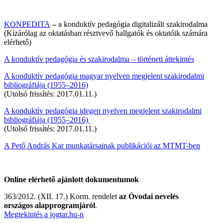
KONPEDITA
–
a konduktív pedagógia digitalizált szakirodalma
(Kizárólag az oktatásban résztvevő hallgatók és oktatóik számára
elérhető)
A konduktív pedagógia és szakirodalma – történeti áttekintés
A konduktív pedagógia magyar nyelven megjelent szakirodalmi
bibliográfiája (1955–2016)
(Utolsó frissítés: 2017.01.11.)
A konduktív pedagógia idegen nyelven megjelent szakirodalmi
bibliográfiája (1955–2016)
(Utolsó frissítés: 2017.01.11.)
A Pető András Kar munkatársainak publikációi az MTMT-ben
Online elérhető ajánlott dokumentumok
363/2012. (XII. 17.) Korm. rendelet
az Óvodai nevelés
országos alapprogramjáról
.
Megtekintés a jogtar.hu-n