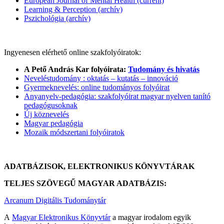
European Journal of Mental Health (current)
Learning & Perception (archív)
Pszichológia (archív)
Ingyenesen elérhető online szakfolyóiratok:
A Pető András Kar folyóirata:
Tudomány és hivatás
Neveléstudomány : oktatás – kutatás – innováció
Gyermeknevelés: online tudományos folyóirat
Anyanyelv-pedagógia: szakfolyóirat magyar nyelven tanító
pedagógusoknak
Új köznevelés
Magyar pedagógia
Mozaik módszertani folyóiratok
ADATBÁZISOK, ELEKTRONIKUS KÖNYVTÁRAK
TELJES SZÖVEGŰ MAGYAR ADATBÁZIS:
Arcanum Digitális Tudománytár
A
Magyar Elektronikus Könyvtár
a magyar irodalom egyik