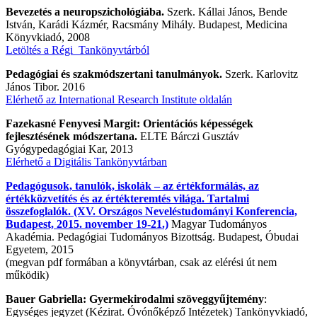
Bevezetés a neuropszichológiába.
Szerk. Kállai János, Bende
István, Karádi Kázmér, Racsmány Mihály. Budapest, Medicina
Könyvkiadó, 2008
Letöltés a Régi Tankönyvtárból
Pedagógiai és szakmódszertani tanulmányok.
Szerk. Karlovitz
János Tibor. 2016
Elérhető az International Research Institute oldalán
Fazekasné Fenyvesi Margit: Orientációs képességek
fejlesztésének módszertana.
ELTE Bárczi Gusztáv
Gyógypedagógiai Kar, 2013
Elérhető a Digitális Tankönyvtárban
Pedagógusok, tanulók, iskolák – az értékformálás, az
értékközvetítés és az értékteremtés világa. Tartalmi
összefoglalók. (XV. Országos Neveléstudományi Konferencia,
Budapest, 2015. november 19-21.)
Magyar Tudományos
Akadémia. Pedagógiai Tudományos Bizottság. Budapest, Óbudai
Egyetem, 2015
(megvan pdf formában a könyvtárban, csak az elérési út nem
működik)
Bauer Gabriella: Gyermekirodalmi szöveggyűjtemény
:
Egységes jegyzet (Kézirat. Óvónőképző Intézetek) Tankönyvkiadó,