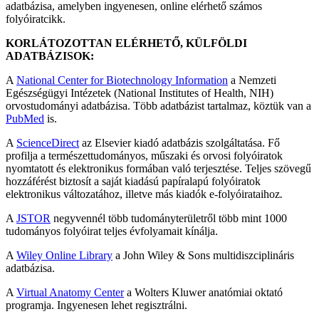
adatbázisa, amelyben ingyenesen, online elérhető számos
folyóiratcikk.
KORLÁTOZOTTAN ELÉRHETŐ, KÜLFÖLDI
ADATBÁZISOK:
A
National Center for Biotechnology Information
a Nemzeti
Egészségügyi Intézetek (National Institutes of Health, NIH)
orvostudományi adatbázisa. Több adatbázist tartalmaz, köztük van a
PubMed
is.
A
ScienceDirect
az Elsevier kiadó adatbázis szolgáltatása. Fő
profilja a természettudományos, műszaki és orvosi folyóiratok
nyomtatott és elektronikus formában való terjesztése. Teljes szövegű
hozzáférést biztosít a saját kiadású papíralapú folyóiratok
elektronikus változatához, illetve más kiadók e-folyóirataihoz
.
A
JSTOR
negyvennél több tudományterületről több mint 1000
tudományos folyóirat teljes évfolyamait kínálja.
A
Wiley Online Library
a John Wiley & Sons multidiszciplináris
adatbázisa.
A
Virtual Anatomy Center
a Wolters Kluwer anatómiai oktató
programja. Ingyenesen lehet regisztrálni.