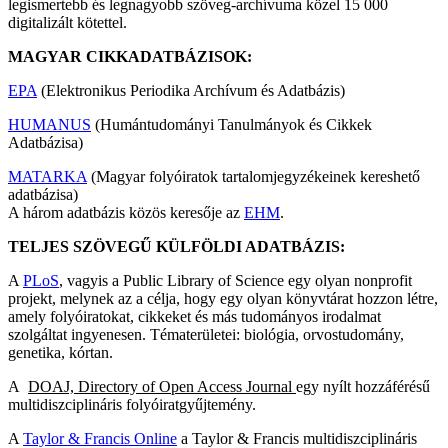
legismertebb és legnagyobb szöveg-archívuma közel 15 000
digitalizált kötettel.
MAGYAR CIKKADATBÁZISOK:
EPA
(Elektronikus Periodika Archívum és Adatbázis)
HUMANUS
(Humántudományi Tanulmányok és Cikkek
Adatbázisa)
MATARKA
(Magyar folyóiratok tartalomjegyzékeinek kereshető
adatbázisa)
A három adatbázis közös keresője az
EHM
.
TELJES SZÖVEGŰ KÜLFÖLDI ADATBÁZIS:
A
PLoS
, vagyis a Public Library of Science egy olyan nonprofit
projekt, melynek az a célja, hogy egy olyan könyvtárat hozzon létre,
amely folyóiratokat, cikkeket és más tudományos irodalmat
szolgáltat ingyenesen. Tématerületei: biológia, orvostudomány,
genetika, kórtan.
A
DOAJ, Directory of Open Access Journal
egy nyílt hozzáférésű
multidiszciplináris folyóiratgyűjtemény.
A
Taylor & Francis Online
a Taylor & Francis multidiszciplináris