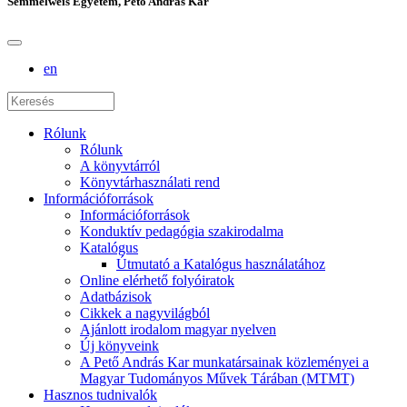
Semmelweis Egyetem, Pető András Kar
en
Rólunk
Rólunk
A könyvtárról
Könyvtárhasználati rend
Információforrások
Információforrások
Konduktív pedagógia szakirodalma
Katalógus
Útmutató a Katalógus használatához
Online elérhető folyóiratok
Adatbázisok
Cikkek a nagyvilágból
Ajánlott irodalom magyar nyelven
Új könyveink
A Pető András Kar munkatársainak közleményei a
Magyar Tudományos Művek Tárában (MTMT)
Hasznos tudnivalók