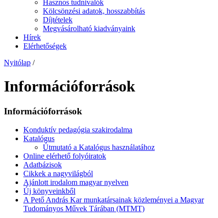
Hasznos tudnivalók
Kölcsönzési adatok, hosszabbítás
Díjtételek
Megvásárolható kiadványaink
Hírek
Elérhetőségek
Nyitólap
/
Információforrások
Információforrások
Konduktív pedagógia szakirodalma
Katalógus
Útmutató a Katalógus használatához
Online elérhető folyóiratok
Adatbázisok
Cikkek a nagyvilágból
Ajánlott irodalom magyar nyelven
Új könyveinkből
A Pető András Kar munkatársainak közleményei a Magyar
Tudományos Művek Tárában (MTMT)