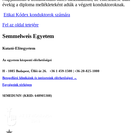
évekig a diploma mellékleteként adták a végzett konduktoroknak.
Etikai Kódex konduktorok számára
Fel az oldal tetejére
Semmelweis Egyetem
Kutató-Elitegyetem
Az egyetem központi elérhetőségei
H - 1085 Budapest, Üllői út 26.
+36 1 459-1500 | +36-20-825-1000
Betegellátó klinikáink és intézeteink elérhetőségei →
Egységeink térképen
SEMEDUNIV (KRID: 648905308)