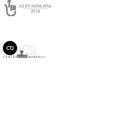
Semmelweis
Egyetem újság
július
Aktuális szám megtekintése (PDF)
Korábbi számok megtekintése
Semmelweis Egyetem
Alumni