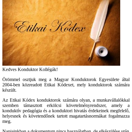
Kedves Konduktor Kollégák!
Örömmel osztjuk meg a Magyar Konduktorok Egyesülete által
2004-ben közreadott Etikai Kódexet, mely konduktorok számára
készült.
Az Etikai Kódex konduktorok számára olyan, a munkavállalókkal
szemben támasztott erkölcsi követelményrendszer, amely a
konduktív pedagógia és a konduktori hivatás érdekeinek megfelelő,
helyesnek és követendőnek tartott magatartásnormákat fogalmazza
meg.
Napjainkban a dokumentum nincs használatban, de elkészülése után