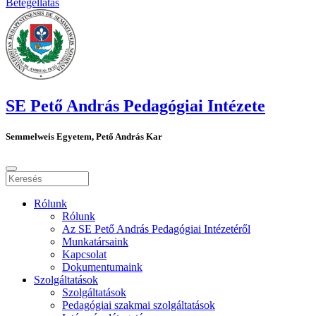
Betegellátás
SE Pető András Pedagógiai Intézete
Semmelweis Egyetem, Pető András Kar
Rólunk
Rólunk
Az SE Pető András Pedagógiai Intézetéről
Munkatársaink
Kapcsolat
Dokumentumaink
Szolgáltatások
Szolgáltatások
Pedagógiai szakmai szolgáltatások