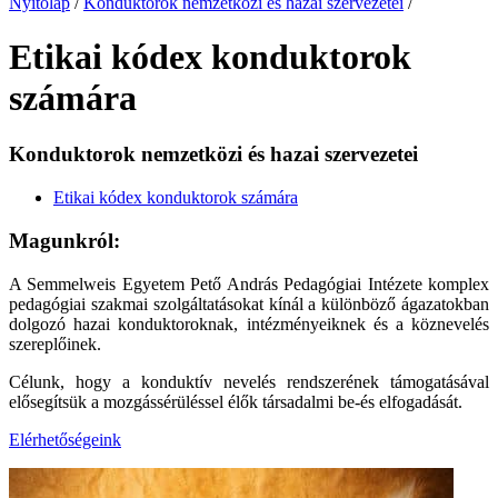
Nyitólap
/
Konduktorok nemzetközi és hazai szervezetei
/
Etikai kódex konduktorok
számára
Konduktorok nemzetközi és hazai szervezetei
Etikai kódex konduktorok számára
Magunkról:
A Semmelweis Egyetem Pető András Pedagógiai Intézete komplex
pedagógiai szakmai szolgáltatásokat kínál a különböző ágazatokban
dolgozó hazai konduktoroknak, intézményeiknek és a köznevelés
szereplőinek.
Célunk, hogy a konduktív nevelés rendszerének támogatásával
elősegítsük a mozgássérüléssel élők társadalmi be-és elfogadását.
Elérhetőségeink