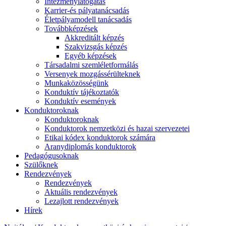
Intézménylátogatás
Karrier-és pályatanácsadás
Életpályamodell tanácsadás
Továbbképzések
Akkreditált képzés
Szakvizsgás képzés
Egyéb képzések
Társadalmi szemléletformálás
Versenyek mozgássérülteknek
Munkaközösségünk
Konduktív tájékoztatók
Konduktív események
Konduktoroknak
Konduktoroknak
Konduktorok nemzetközi és hazai szervezetei
Etikai kódex konduktorok számára
Aranydiplomás konduktorok
Pedagógusoknak
Szülőknek
Rendezvények
Rendezvények
Aktuális rendezvények
Lezajlott rendezvények
Hírek