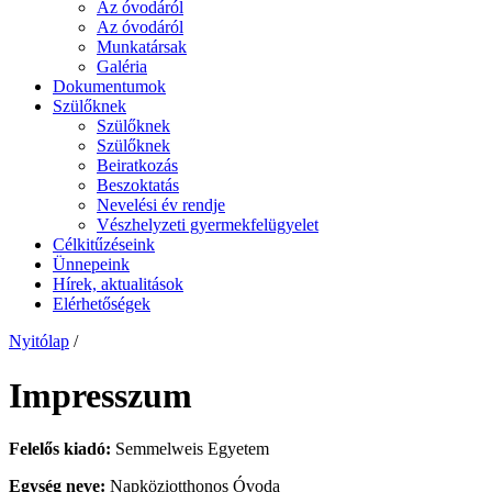
Az óvodáról
Az óvodáról
Munkatársak
Galéria
Dokumentumok
Szülőknek
Szülőknek
Szülőknek
Beiratkozás
Beszoktatás
Nevelési év rendje
Vészhelyzeti gyermekfelügyelet
Célkitűzéseink
Ünnepeink
Hírek, aktualitások
Elérhetőségek
Nyitólap
/
Impresszum
Felelős kiadó:
Semmelweis Egyetem
Egység neve:
Napköziotthonos Óvoda