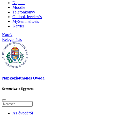
Neptun
Moodle
Telefonkönyv
Outlook levelezés
MySemmelweis
Karrier
Karok
Betegellátás
Napköziotthonos Óvoda
Semmelweis Egyetem
Az óvodáról