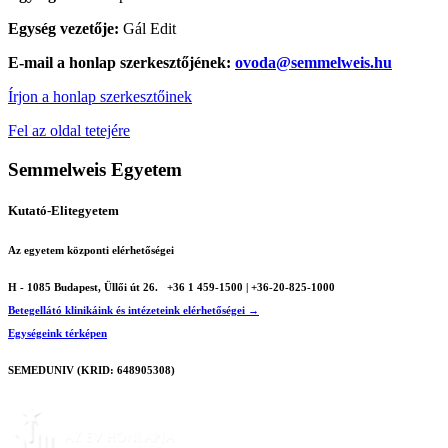
Egység vezetője:
Gál Edit
E-mail a honlap szerkesztőjének:
ovoda@semmelweis.hu
Írjon a honlap szerkesztőinek
Fel az oldal tetejére
Semmelweis Egyetem
Kutató-Elitegyetem
Az egyetem központi elérhetőségei
H - 1085 Budapest, Üllői út 26.
+36 1 459-1500 | +36-20-825-1000
Betegellátó klinikáink és intézeteink elérhetőségei →
Egységeink térképen
SEMEDUNIV (KRID: 648905308)