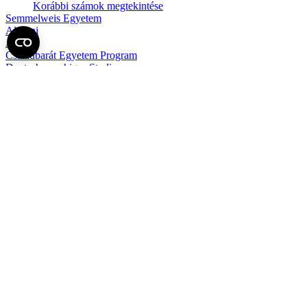
Korábbi számok megtekintése
Semmelweis Egyetem
Alumni
AVIR
Családbarát Egyetem Program
Deutschsprachiges Studium
E-learning (Moodle)
E-tárhely
English Language Program
Esélyegyenlőség és Etikai Kódex
Eseménynaptár
HÖK
Karrier
Kedvezmények
Könyvtár
Körlevelek, utasítások
Közbeszerzések
Közérdekű adatok
Minőségpolitika
MySemmelweis
Nemzetközi Mobilitás
Neptun
Online Outlook levelezés
Pályázatok, ösztöndíjak, felhívások
Sajtókapcsolat (Médiasarok)