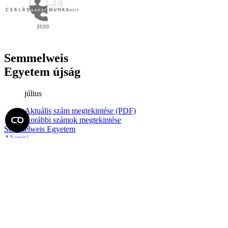
Semmelweis
Egyetem újság
július
Aktuális szám megtekintése (PDF)
Korábbi számok megtekintése
Semmelweis Egyetem
Alumni
AVIR
Családbarát Egyetem Program
Deutschsprachiges Studium
E-learning (Moodle)
E-tárhely
English Language Program
Esélyegyenlőség és Etikai Kódex
Eseménynaptár
HÖK