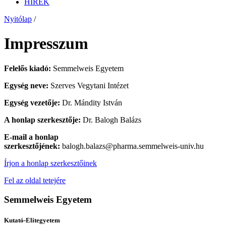
HÍREK
Nyitólap
/
Impresszum
Felelős kiadó:
Semmelweis Egyetem
Egység neve:
Szerves Vegytani Intézet
Egység vezetője:
Dr. Mándity István
A honlap szerkesztője:
Dr. Balogh Balázs
E-mail a honlap
szerkesztőjének:
balogh.balazs@pharma.semmelweis-univ.hu
Írjon a honlap szerkesztőinek
Fel az oldal tetejére
Semmelweis Egyetem
Kutató-Elitegyetem