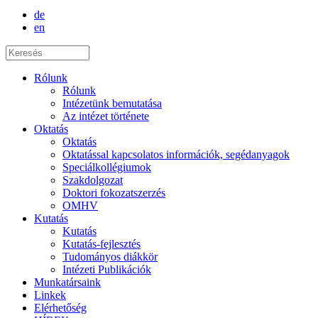
de
en
Rólunk
Rólunk
Intézetünk bemutatása
Az intézet története
Oktatás
Oktatás
Oktatással kapcsolatos információk, segédanyagok
Speciálkollégiumok
Szakdolgozat
Doktori fokozatszerzés
OMHV
Kutatás
Kutatás
Kutatás-fejlesztés
Tudományos diákkör
Intézeti Publikációk
Munkatársaink
Linkek
Elérhetőség