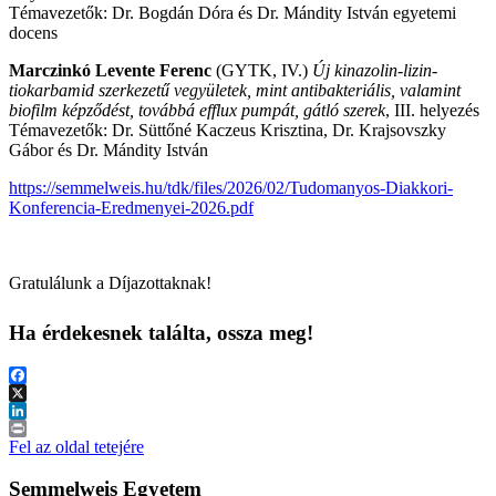
Témavezetők: Dr. Bogdán Dóra és Dr. Mándity István egyetemi
docens
Marczinkó Levente Ferenc
(GYTK, IV.)
Új kinazolin-lizin-
tiokarbamid szerkezetű vegyületek, mint antibakteriális, valamint
biofilm képződést, továbbá efflux pumpát, gátló szerek
, III. helyezés
Témavezetők: Dr. Süttőné Kaczeus Krisztina, Dr. Krajsovszky
Gábor és Dr. Mándity István
https://semmelweis.hu/tdk/files/2026/02/Tudomanyos-Diakkori-
Konferencia-Eredmenyei-2026.pdf
Gratulálunk a Díjazottaknak!
Ha érdekesnek találta, ossza meg!
Facebook
X
LinkedIn
Print
Fel az oldal tetejére
Semmelweis Egyetem