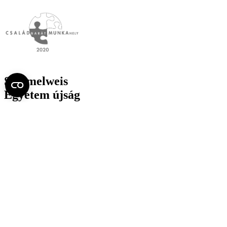
Semmelweis
Egyetem újság
július
Aktuális szám megtekintése (PDF)
Korábbi számok megtekintése
Semmelweis Egyetem
Alumni
AVIR
Családbarát Egyetem Program
Deutschsprachiges Studium
E-learning (Moodle)
E-tárhely
English Language Program
Esélyegyenlőség és Etikai Kódex