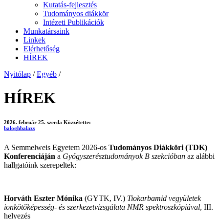
Kutatás-fejlesztés
Tudományos diákkör
Intézeti Publikációk
Munkatársaink
Linkek
Elérhetőség
HÍREK
Nyitólap
/
Egyéb
/
HÍREK
2026. február 25. szerda
Közzétette:
baloghbalazs
A Semmelweis Egyetem 2026-os
Tudományos Diákköri (TDK)
Konferenciáján
a
Gyógyszerésztudományok B szekcióban
az alábbi
hallgatóink szerepeltek:
Horváth Eszter Mónika
(GYTK, IV.)
Tiokarbamid vegyületek
ionkötőképesség- és szerkezetvizsgálata NMR spektroszkópiával
, III.
helyezés