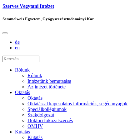
Szerves Vegytani Intézet
Semmelweis Egyetem, Gyógyszerésztudományi Kar
de
en
Rólunk
Rólunk
Intézetünk bemutatása
Az intézet története
Oktatás
Oktatás
Oktatással kapcsolatos információk, segédanyagok
Speciálkollégiumok
Szakdolgozat
Doktori fokozatszerzés
OMHV
Kutatás
Kutatás