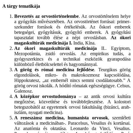
A tárgy tematikája
Bevezetés az orvostörténelembe
. Az orvostörténelem helye
a gyógyítás művészetében. Az orvostörténet forrásai: primer-
szekunder források és értékelésük. Az őskori emberek
betegségei, gyógyításuk, gyógyító emberek. A gyógyítási
tapasztalat tovább élése a népi orvoslásban.
Az ókori
magaskultúrák medicinája I.
India, Kína.
Az ókori magaskultúrák medicinája
II.. Egyiptom,
Mezopotámia, zsidó orvoslás. Az empirikus tudás, a
gyógyszerkincs és a technikai eszközök gyarapodása
különböző életbölcselettel és hagyománnyal.
A görög és római medicina fejlődése
. Teurgikus görög
elgondolások, mikro- és makrokozmosz kapcsolódása,
Hippokratesz, „az embernél nincs semmi csodálatosabb.” A
görög orvosi iskolák. A hódító rómaiak egészségügye. Celsus,
Galenosz.
A középkor orvostudománya
– az antik orvosi kultúra
megőrzése, közvetítése és továbbfejlesztése. A kolostori
betegszobától az egyetemek orvosi fakultásáig (bizánci, arab-
iszlám, nyugati medicina).
A reneszánsz medicina, humanista orvosok
, szemléleti
változások a medicinában-. Paracelsus, Vesalius és kortársai.
Az anatómia és oktatása. Leonardo da Vinci, Vesalius.