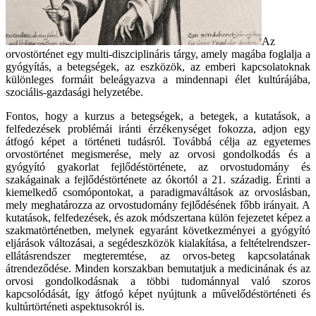
Az
orvostörténet egy multi-diszciplináris tárgy, amely magába foglalja a
gyógyítás, a betegségek, az eszközök, az emberi kapcsolatoknak
különleges formáit beleágyazva a mindennapi élet kultúrájába,
szociális-gazdasági helyzetébe.
Fontos, hogy a kurzus a betegségek, a betegek, a kutatások, a
felfedezések problémái iránti érzékenységet fokozza, adjon egy
átfogó képet a történeti tudásról. Továbbá célja az egyetemes
orvostörténet megismerése, mely az orvosi gondolkodás és a
gyógyító gyakorlat fejlődéstörténete, az orvostudomány és
szakágainak a fejlődéstörténete az ókortól a 21. századig. Érinti a
kiemelkedő csomópontokat, a paradigmaváltások az orvoslásban,
mely meghatározza az orvostudomány fejlődésének főbb irányait. A
kutatások, felfedezések, és azok módszertana külön fejezetet képez a
szakmatörténetben, melynek egyaránt következményei a gyógyító
eljárások változásai, a segédeszközök kialakítása, a feltételrendszer-
ellátásrendszer megteremtése, az orvos-beteg kapcsolatának
átrendeződése. Minden korszakban bemutatjuk a medicinának és az
orvosi gondolkodásnak a többi tudománnyal való szoros
kapcsolódását, így átfogó képet nyújtunk a művelődéstörténeti és
kultúrtörténeti aspektusokról is.