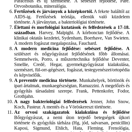
Paracelsus és új szemlélete. A sebészet fejlődése, Paré.
Orvosbotanika, mineralógia.
Fertőzések és járványok a középkortól.
A fekete haláltól az
AIDS-ig. Fertőzések teóriája, ellenük való küzdelem
története. A járványtan, a bakteriológiai története.
Élettani és morfológiai kutatások és felfedezések a 17-18.
században
. Harvey, Malpighi. A kórbonctan fejlődése. A
klinikai oktatás kezdetei, Sydenham, Boerhave, Van Swieten.
A modern fogászat megalapozása, Fauchard.
A modern medicina fejlődése: sebészet fejlődése. A
szülészet és nőgyógyászat fejlődésének főbb állomásai.
Semmelweis, Porro, a műszertechnika fejlődése Deventer,
Smellie, Credé, Hegar, gyermekgyógyászat kialakulása,
szemészet, fül-orr-gégészet, fogászat, testegyenészet/ortopédia
és képviselőik.
A preventív medicina története
. Munkahelyek, börtönök és
ipari ártalmak, munkaegészségtan, Ramazzini. A megelőzés és
gyógyítás társadalmi szerepe. Frank, Pettenkofer, Fodor,
Grothjahn.
A nagy bakteriológiai felfedezések
Jenner, John Snow,
Koch, Pasteur. A mentés és a Vöröskereszt története.
Az orvosi szakágazatok kialakulása és fejlődése
Bőrgyógyászat, a nemi úton terjedő betegségek újkori
története és gyógyítás tárháza (Hg, jód, salvarsan, penicillin)
Kaposi, Sigmund, Ehlich, Hata, Fleming. Frenológia,