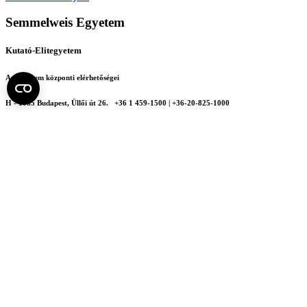
Semmelweis Egyetem
Kutató-Elitegyetem
Az egyetem központi elérhetőségei
H - 1085 Budapest, Üllői út 26.
+36 1 459-1500 | +36-20-825-1000
Betegellátó klinikáink és intézeteink elérhetőségei →
Egységeink térképen
SEMEDUNIV (KRID: 648905308)