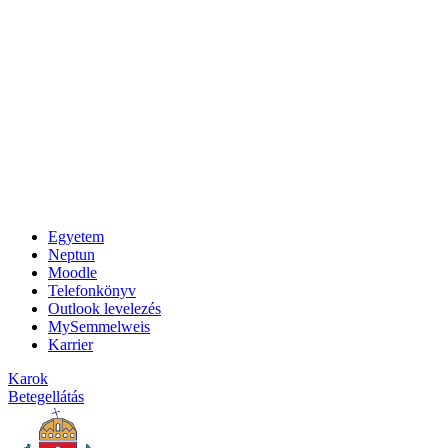
Egyetem
Neptun
Moodle
Telefonkönyv
Outlook levelezés
MySemmelweis
Karrier
Karok
Betegellátás