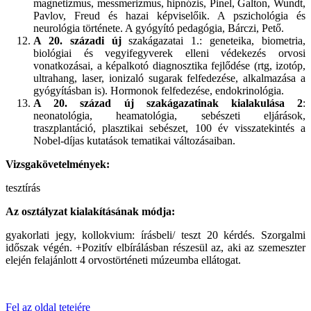
magnetizmus, messmerizmus, hipnózis, Pinel, Galton, Wundt,
Pavlov, Freud és hazai képviselőik. A pszichológia és
neurológia története. A gyógyító pedagógia, Bárczi, Pető.
A 20. századi új
szakágazatai 1.: geneteika, biometria,
biológiai és vegyifegyverek elleni védekezés orvosi
vonatkozásai, a képalkotó diagnosztika fejlődése (rtg, izotóp,
ultrahang, laser, ionizaló sugarak felfedezése, alkalmazása a
gyógyításban is). Hormonok felfedezése, endokrinológia.
A 20. század új szakágazatinak kialakulása 2
:
neonatológia, heamatológia, sebészeti eljárások,
traszplantáció, plasztikai sebészet, 100 év visszatekintés a
Nobel-díjas kutatások tematikai változásaiban.
Vizsgakövetelmények:
tesztírás
Az osztályzat kialakításának módja:
gyakorlati jegy, kollokvium: írásbeli/ teszt 20 kérdés. Szorgalmi
időszak végén. +Pozitív elbírálásban részesül az, aki az szemeszter
elején felajánlott 4 orvostörténeti múzeumba ellátogat.
Fel az oldal tetejére