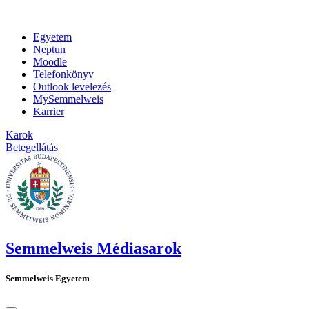
Egyetem
Neptun
Moodle
Telefonkönyv
Outlook levelezés
MySemmelweis
Karrier
Karok
Betegellátás
Semmelweis Médiasarok
Semmelweis Egyetem