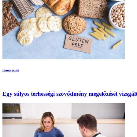
témaajánló
Egy súlyos terhességi szövődmény megelőzését vizsgá