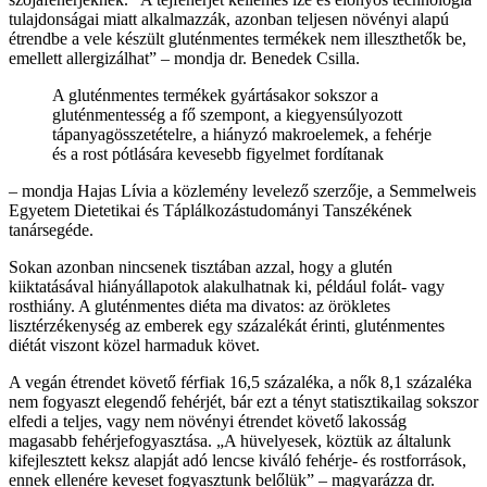
tulajdonságai miatt alkalmazzák, azonban teljesen növényi alapú
étrendbe a vele készült gluténmentes termékek nem illeszthetők be,
emellett allergizálhat” – mondja dr. Benedek Csilla.
A gluténmentes termékek gyártásakor sokszor a
gluténmentesség a fő szempont, a kiegyensúlyozott
tápanyagösszetételre, a hiányzó makroelemek, a fehérje
és a rost pótlására kevesebb figyelmet fordítanak
– mondja Hajas Lívia a közlemény levelező szerzője, a Semmelweis
Egyetem Dietetikai és Táplálkozástudományi Tanszékének
tanársegéde.
Sokan azonban nincsenek tisztában azzal, hogy a glutén
kiiktatásával hiányállapotok alakulhatnak ki, például folát- vagy
rosthiány. A gluténmentes diéta ma divatos: az örökletes
lisztérzékenység az emberek egy százalékát érinti, gluténmentes
diétát viszont közel harmaduk követ.
A vegán étrendet követő férfiak 16,5 százaléka, a nők 8,1 százaléka
nem fogyaszt elegendő fehérjét, bár ezt a tényt statisztikailag sokszor
elfedi a teljes, vagy nem növényi étrendet követő lakosság
magasabb fehérjefogyasztása. „A hüvelyesek, köztük az általunk
kifejlesztett keksz alapját adó lencse kiváló fehérje- és rostforrások,
ennek ellenére keveset fogyasztunk belőlük” – magyarázza dr.