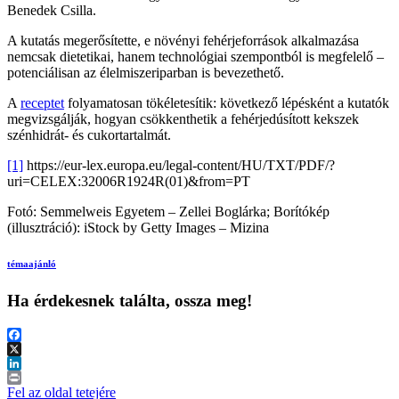
Benedek Csilla.
A kutatás megerősítette, e növényi fehérjeforrások alkalmazása
nemcsak dietetikai, hanem technológiai szempontból is megfelelő –
potenciálisan az élelmiszeriparban is bevezethető.
A
receptet
folyamatosan tökéletesítik: következő lépésként a kutatók
megvizsgálják, hogyan csökkenthetik a fehérjedúsított kekszek
szénhidrát- és cukortartalmát.
[1]
https://eur-lex.europa.eu/legal-content/HU/TXT/PDF/?
uri=CELEX:32006R1924R(01)&from=PT
Fotó: Semmelweis Egyetem – Zellei Boglárka; Borítókép
(illusztráció): iStock by Getty Images – Mizina
témaajánló
Ha érdekesnek találta, ossza meg!
Facebook
X
LinkedIn
Print
Fel az oldal tetejére