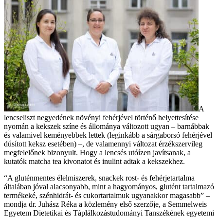
A
lencseliszt negyedének növényi fehérjével történő helyettesítése
nyomán a kekszek színe és állománya változott ugyan – barnábbak
és valamivel keményebbek lettek (leginkább a sárgaborsó fehérjével
dúsított keksz esetében) –, de valamennyi változat érzékszervileg
megfelelőnek bizonyult. Hogy a lencsés utóízen javítsanak, a
kutatók matcha tea kivonatot és inulint adtak a kekszekhez.
“A gluténmentes élelmiszerek, snackek rost- és fehérjetartalma
általában jóval alacsonyabb, mint a hagyományos, glutént tartalmazó
termékeké, szénhidrát- és cukortartalmuk ugyanakkor magasabb” –
mondja dr. Juhász Réka a közlemény első szerzője, a Semmelweis
Egyetem Dietetikai és Táplálkozástudományi Tanszékének egyetemi