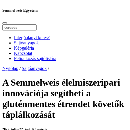
Semmelweis Egyetem
Interjúalanyt keres?
Sajtóanyagok
Képgaléria
Kapcsolat
Feliratkozás sajtólistára
Nyitólap
/
Sajtóanyagok
/
A Semmelweis élelmiszeripari
innovációja segítheti a
gluténmentes étrendet követők
táplálkozását
2025. július 22. kedd
Közzétette: