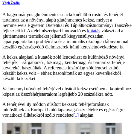
Végh Zsófia
A hagyományos gluténmentes snackeknél több rostot és fehérjét
tartalmaz az a növényi alapú gluténmentes keksz, melyet a
Semmelweis Egyetem Dietetikai és Táplálkozástudományi Tanszéke
fejlesztett ki. Az élelmiszeripari innováció és
kutatás
választ ad a
gluténmentes termékeket jellemző kiegyensúlyozatlan
tápanyagtartalom problémára és a minimális ökológiai lábnyommal
készülő egészségvédő élelmiszerek iránti keresletnövekedésre is.
A keksz alapjául a kutatók zöld lencseliszt és különböző növényi
fehérjék – sárgaborsó-, tökmag-, kendermag- és barnarizs-fehérje –
keverékét használták. A referencia kizárólag zöldlencselisztből
készült keksz volt – ehhez hasonlították az egyes keverékekből
készült kekszeket.
Valamennyi növényi fehérjével dúsított keksz esetében a kontrollhoz
képest az összfehérjetartalom legfeljebb 20 százalékra nőtt.
A fehérjével ily módon dúsított kekszek fehérjeforrásnak
minősülnek az Európai Unió tápanyag-összetételre és egészségre
vonatkozó állításokról szóló rendelete
[1]
alapján.