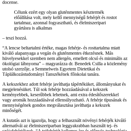
docense.
Célunk ezért egy olyan gluténmentes késztermék
előállítása volt, mely kellő mennyiségű fehérjét és rostot
tartalmaz, azonnal fogyasztható, és élelmiszeripari
gyártásra is alkalmas
– teszi hozzá.
“A lencse beltartalmi értéke, magas fehérje- és rosttartalma miatt
kiváló alapanyaga a vegán és gluténmentes étkezésnek. Más
hüvelyesekkel szemben nem allergén, emellett olcsó és minimális az
ökológiai lábnyoma” – magyarázza dr. Benedek Csilla a közlemény
utolsó szerzője, a Semmelweis Egyetem Dietetikai és
Táplálkozástudományi Tanszékének főiskolai tanára.
A kekszekhez adott fehérje javíthatja tápértéküket, állományukat és
megjelenésüket. Túl sok fehérje hozzáadásával a kekszek
keményebbek, keserűbbek lehetnek, ami extra édesítőszerekkel
vagy aromák hozzáadásával ellensúlyozható. A fehérje típusának és
mennyiségének gondos megválasztása javíthatja a kekszek
minőségét.
A kutatás azt is igazolja, hogy a felhasznált növényi fehérjék kiváló
alternatívái az élelmiszeriparban leggyakrabban használt tej- és
szójafehérjéknek. “A tejfehérjét kellemes íze és előnyös technológia