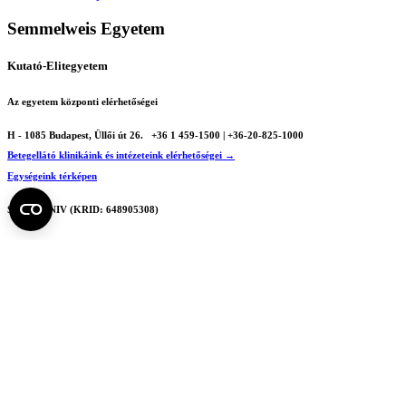
Semmelweis Egyetem
Kutató-Elitegyetem
Az egyetem központi elérhetőségei
H - 1085 Budapest, Üllői út 26.
+36 1 459-1500 | +36-20-825-1000
Betegellátó klinikáink és intézeteink elérhetőségei →
Egységeink térképen
SEMEDUNIV (KRID: 648905308)