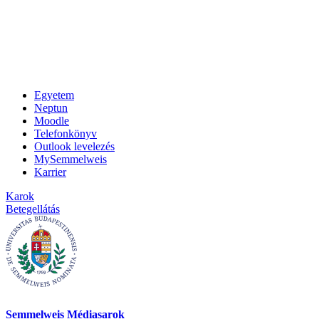
Egyetem
Neptun
Moodle
Telefonkönyv
Outlook levelezés
MySemmelweis
Karrier
Karok
Betegellátás
Semmelweis Médiasarok