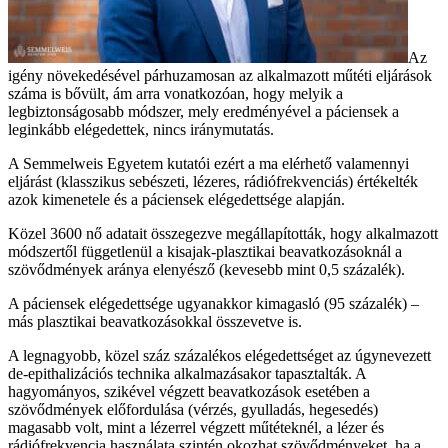
Az
igény növekedésével párhuzamosan az alkalmazott műtéti eljárások
száma is bővült, ám arra vonatkozóan, hogy melyik a
legbiztonságosabb módszer, mely eredményével a páciensek a
leginkább elégedettek, nincs iránymutatás.
A Semmelweis Egyetem kutatói ezért a ma elérhető valamennyi
eljárást (klasszikus sebészeti, lézeres, rádiófrekvenciás) értékelték
azok kimenetele és a páciensek elégedettsége alapján.
Közel 3600 nő adatait összegezve megállapították, hogy alkalmazott
módszertől függetlenül a kisajak-plasztikai beavatkozásoknál a
szövődmények aránya elenyésző (kevesebb mint 0,5 százalék).
A páciensek elégedettsége ugyanakkor kimagasló (95 százalék) –
más plasztikai beavatkozásokkal összevetve is.
A legnagyobb, közel száz százalékos elégedettséget az úgynevezett
de-epithalizációs technika alkalmazásakor tapasztalták. A
hagyományos, szikével végzett beavatkozások esetében a
szövődmények előfordulása (vérzés, gyulladás, hegesedés)
magasabb volt, mint a lézerrel végzett műtéteknél, a lézer és
rádiófrekvencia használata szintén okozhat szövődményeket, ha a