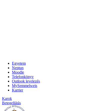
Egyetem
Neptun
Moodle
Telefonkönyv
Outlook levelezés
MySemmelweis
Karrier
Karok
Betegellátás