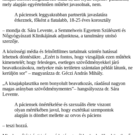
mely alapján egyértelműen műtétet javasolnak, nem.
A páciensek leggyakrabban partnerük javaslatára
érkeznek, főként a fiatalabb, 18-25 éves korosztály
– mondja dr. Sára Levente, a Semmelweis Egyetem Szülészeti és
Nőgyógyászati Klinikájának adjunktusa, a tanulmány utolsó
szerzője.
A közösségi média és felnőttfilmes tartalmak szintén hatással
lehetnek döntésükre. „Ezért is fontos, hogy vizsgáljuk ezen műtétek
kimenetelét; hogy felesleges, esetleges szövődményekkel járó
beavatkozásokra, melyekre más területen számtalan példát látunk, ne
kerüljön sor” – magyarázza dr. Géczi András Mihály.
„A kisajakplasztika nem bonyolult beavatkozás, ráadásul nagyon
magas arányban szövődménymentes”– hangsúlyozza dr. Sára
Levente.
A páciensek önértékelése és szexuális élete viszont
olyan mértékében javul, hogy esztétikai szempontok
alapján is dönthet mellette az orvos és páciens
– teszi hozzá.