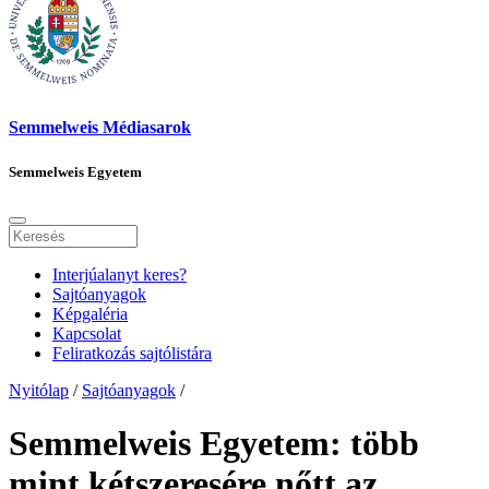
Semmelweis Médiasarok
Semmelweis Egyetem
Interjúalanyt keres?
Sajtóanyagok
Képgaléria
Kapcsolat
Feliratkozás sajtólistára
Nyitólap
/
Sajtóanyagok
/
Semmelweis Egyetem: több
mint kétszeresére nőtt az