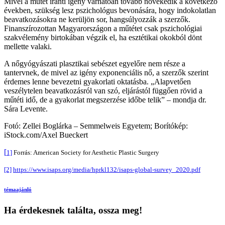
Mivel a műtét iránti igény várhatóan tovább növekedik a következő
években, szükség lesz pszichológus bevonására, hogy indokolatlan
beavatkozásokra ne kerüljön sor, hangsúlyozzák a szerzők.
Finanszírozottan Magyarországon a műtétet csak pszichológiai
szakvélemény birtokában végzik el, ha esztétikai okokból dönt
mellette valaki.
A nőgyógyászati plasztikai sebészet egyelőre nem része a
tantervnek, de mivel az igény exponenciális nő, a szerzők szerint
érdemes lenne bevezetni gyakorlati oktatásba. „Alapvetően
veszélytelen beavatkozásról van szó, eljárástól függően rövid a
műtéti idő, de a gyakorlat megszerzése időbe telik” – mondja dr.
Sára Levente.
Fotó: Zellei Boglárka – Semmelweis Egyetem; Borítókép:
iStock.com/Axel ​Bueckert
[
1]
Forrás: American Society for Aesthetic Plastic Surgery
[2]
https://www.isaps.org/media/hprkl132/isaps-global-survey_2020.pdf
témaajánló
Ha érdekesnek találta, ossza meg!