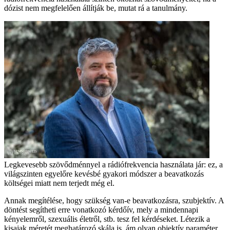
dózist nem megfelelően állítják be, mutat rá a tanulmány.
Legkevesebb szövődménnyel a rádiófrekvencia használata jár: ez, a
világszinten egyelőre kevésbé gyakori módszer a beavatkozás
költségei miatt nem terjedt még el.
Annak megítélése, hogy szükség van-e beavatkozásra, szubjektív. A
döntést segítheti erre vonatkozó kérdőív, mely a mindennapi
kényelemről, szexuális életről, stb. tesz fel kérdéseket. Létezik a
kisajak méretét meghatározó skála is, ám olyan objektív paraméter,