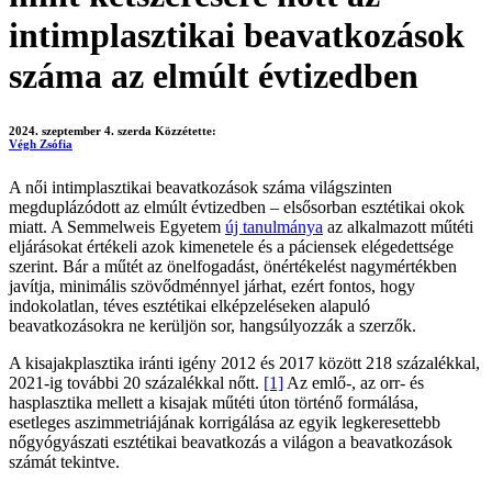
intimplasztikai beavatkozások
száma az elmúlt évtizedben
2024. szeptember 4. szerda
Közzétette:
Végh Zsófia
A női intimplasztikai beavatkozások száma világszinten
megduplázódott az elmúlt évtizedben – elsősorban esztétikai okok
miatt. A Semmelweis Egyetem
új tanulmánya
az alkalmazott műtéti
eljárásokat értékeli azok kimenetele és a páciensek elégedettsége
szerint. Bár a műtét az önelfogadást, önértékelést nagymértékben
javítja, minimális szövődménnyel járhat, ezért fontos, hogy
indokolatlan, téves esztétikai elképzeléseken alapuló
beavatkozásokra ne kerüljön sor, hangsúlyozzák a szerzők.
A kisajakplasztika iránti igény 2012 és 2017 között 218 százalékkal,
2021-ig további 20 százalékkal nőtt.
[1]
Az emlő-, az orr- és
hasplasztika mellett a kisajak műtéti úton történő formálása,
esetleges aszimmetriájának korrigálása az egyik legkeresettebb
nőgyógyászati esztétikai beavatkozás a világon a beavatkozások
számát tekintve.