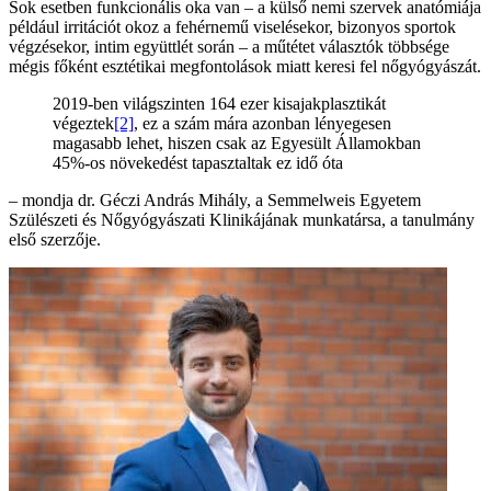
Sok esetben funkcionális oka van – a külső nemi szervek anatómiája
például irritációt okoz a fehérnemű viselésekor, bizonyos sportok
végzésekor, intim együttlét során – a műtétet választók többsége
mégis főként esztétikai megfontolások miatt keresi fel nőgyógyászát.
2019-ben világszinten 164 ezer kisajakplasztikát
végeztek
[2]
, ez a szám mára azonban lényegesen
magasabb lehet, hiszen csak az Egyesült Államokban
45%-os növekedést tapasztaltak ez idő óta
– mondja dr. Géczi András Mihály, a Semmelweis Egyetem
Szülészeti és Nőgyógyászati Klinikájának munkatársa, a tanulmány
első szerzője.