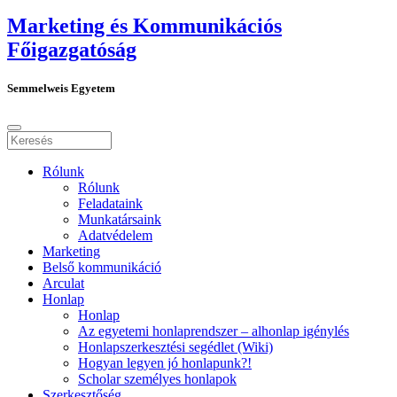
Marketing és Kommunikációs
Főigazgatóság
Semmelweis Egyetem
Rólunk
Rólunk
Feladataink
Munkatársaink
Adatvédelem
Marketing
Belső kommunikáció
Arculat
Honlap
Honlap
Az egyetemi honlaprendszer – alhonlap igénylés
Honlapszerkesztési segédlet (Wiki)
Hogyan legyen jó honlapunk?!
Scholar személyes honlapok
Szerkesztőség