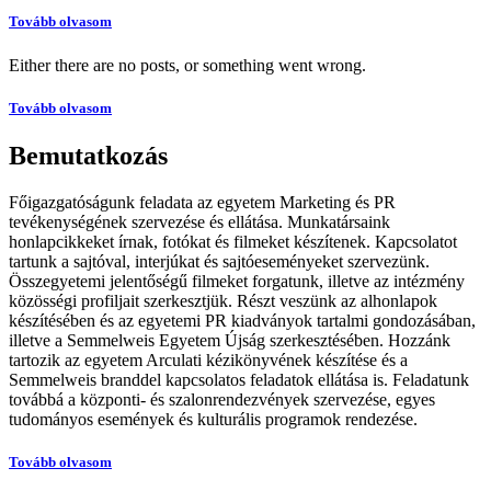
Tovább olvasom
Either there are no posts, or something went wrong.
Tovább olvasom
Bemutatkozás
Főigazgatóságunk feladata az egyetem Marketing és PR
tevékenységének szervezése és ellátása. Munkatársaink
honlapcikkeket írnak, fotókat és filmeket készítenek. Kapcsolatot
tartunk a sajtóval, interjúkat és sajtóeseményeket szervezünk.
Összegyetemi jelentőségű filmeket forgatunk, illetve az intézmény
közösségi profiljait szerkesztjük. Részt veszünk az alhonlapok
készítésében és az egyetemi PR kiadványok tartalmi gondozásában,
illetve a Semmelweis Egyetem Újság szerkesztésében. Hozzánk
tartozik az egyetem Arculati kézikönyvének készítése és a
Semmelweis branddel kapcsolatos feladatok ellátása is. Feladatunk
továbbá a központi- és szalonrendezvények szervezése, egyes
tudományos események és kulturális programok rendezése.
Tovább olvasom