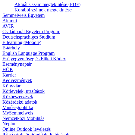
Aktuális szám megtekintése (PDF)
Korábbi számok megtekintése
Semmelweis Egyetem
Alumni
AVIR
Családbarát Egyetem Program
Deutschsprachiges Studium
E-learning (Moodle)
E-tárhely
English Language Program
Esélyegyenlőség és Etikai Kódex
Eseménynaptár
HÖK
Karrier
Kedvezmények
Könyvtár
Körlevelek, utasítások
Közbeszerzések
Közérdekű adatok
Minőségpolitika
MySemmelweis
Nemzetközi Mobilitás
Neptun
Online Outlook levelezés
Pályázatok, ösztöndíjak, felhívások