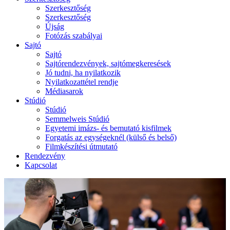
Szerkesztőség
Szerkesztőség
Újság
Fotózás szabályai
Sajtó
Sajtó
Sajtórendezvények, sajtómegkeresések
Jó tudni, ha nyilatkozik
Nyilatkozattétel rendje
Médiasarok
Stúdió
Stúdió
Semmelweis Stúdió
Egyetemi imázs- és bemutató kisfilmek
Forgatás az egységeknél (külső és belső)
Filmkészítési útmutató
Rendezvény
Kapcsolat