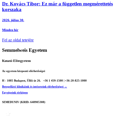
Dr. Kovács Tibor: Ez már a független megmérettetés
korszaka
2026.
július 30.
Minden hír
Fel az oldal tetejére
Semmelweis Egyetem
Kutató-Elitegyetem
Az egyetem központi elérhetőségei
H - 1085 Budapest, Üllői út 26.
+36 1 459-1500 | +36-20-825-1000
Betegellátó klinikáink és intézeteink elérhetőségei →
Egységeink térképen
SEMEDUNIV (KRID: 648905308)