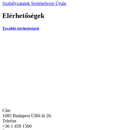
Szabályzataink
Semmelweis Újság
Elérhetőségek
További elérhetőségek
Sajtókapcsolatok, sajtóesemények
Arculat és branding
A Semmelweis Egyetem honlaprendszere
Központi rendezvényszervezés
Semmelweis Egyetem Újság
Cím
1085 Budapest Üllői út 26.
Telefon
+36 1 459 1500