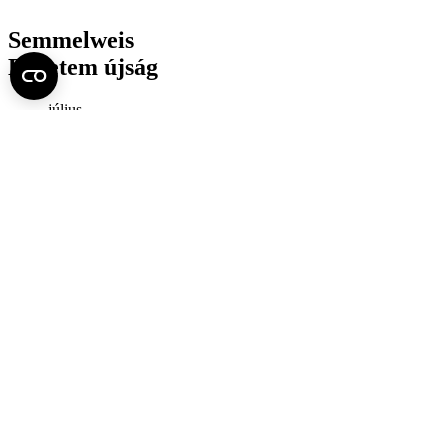
Semmelweis
Egyetem újság
július
Aktuális szám megtekintése (PDF)
Korábbi számok megtekintése
Semmelweis Egyetem
Alumni
AVIR
Családbarát Egyetem Program
Deutschsprachiges Studium
E-learning (Moodle)
E-tárhely
English Language Program
Esélyegyenlőség és Etikai Kódex
Eseménynaptár
HÖK
Karrier
Kedvezmények
Könyvtár
Körlevelek, utasítások