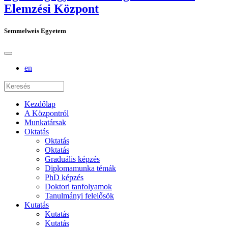
Elemzési Központ
Semmelweis Egyetem
en
Kezdőlap
A Központról
Munkatársak
Oktatás
Oktatás
Oktatás
Graduális képzés
Diplomamunka témák
PhD képzés
Doktori tanfolyamok
Tanulmányi felelősök
Kutatás
Kutatás
Kutatás