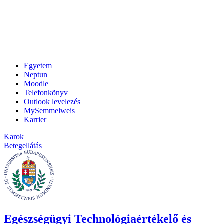
Egyetem
Neptun
Moodle
Telefonkönyv
Outlook levelezés
MySemmelweis
Karrier
Karok
Betegellátás
Egészségügyi Technológiaértékelő és