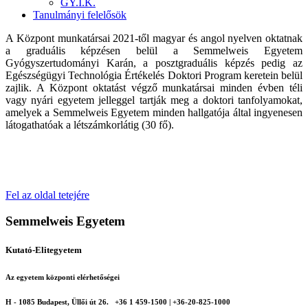
GY.I.K.
Tanulmányi felelősök
A Központ munkatársai 2021-től magyar és angol nyelven oktatnak
a graduális képzésen belül a Semmelweis Egyetem
Gyógyszertudományi Karán, a posztgraduális képzés pedig az
Egészségügyi Technológia Értékelés Doktori Program keretein belül
zajlik. A Központ oktatást végző munkatársai minden évben téli
vagy nyári egyetem jelleggel tartják meg a doktori tanfolyamokat,
amelyek a Semmelweis Egyetem minden hallgatója által ingyenesen
látogathatóak a létszámkorlátig (30 fő).
Fel az oldal tetejére
Semmelweis Egyetem
Kutató-Elitegyetem
Az egyetem központi elérhetőségei
H - 1085 Budapest, Üllői út 26.
+36 1 459-1500 | +36-20-825-1000