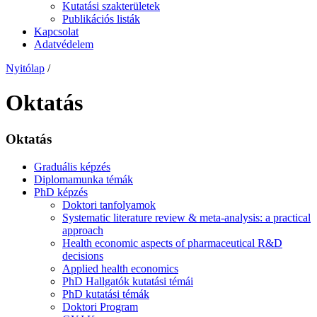
Kutatási szakterületek
Publikációs listák
Kapcsolat
Adatvédelem
Nyitólap
/
Oktatás
Oktatás
Graduális képzés
Diplomamunka témák
PhD képzés
Doktori tanfolyamok
Systematic literature review & meta-analysis: a practical
approach
Health economic aspects of pharmaceutical R&D
decisions
Applied health economics
PhD Hallgatók kutatási témái
PhD kutatási témák
Doktori Program