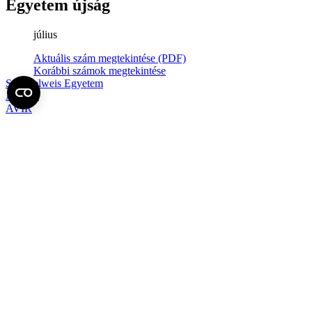
Egyetem újság
július
Aktuális szám megtekintése (PDF)
Korábbi számok megtekintése
Semmelweis Egyetem
Alumni
AVIR
Családbarát Egyetem Program
Deutschsprachiges Studium
E-learning (Moodle)
E-tárhely
English Language Program
Esélyegyenlőség és Etikai Kódex
Eseménynaptár
HÖK
Karrier
Kedvezmények
Könyvtár
Körlevelek, utasítások
Közbeszerzések
Közérdekű adatok
Minőségpolitika
MySemmelweis