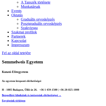
A Tanszék története
Munkatársak
Events
Oktatás
Graduális orvosképzés
Posztgraduális orvosképzés
Szakvizsga
Szakmai profilok
Partnerek
Kapcsolat
Impresszum
Fel az oldal tetejére
Semmelweis Egyetem
Kutató-Elitegyetem
Az egyetem központi elérhetőségei
H - 1085 Budapest, Üllői út 26.
+36 1 459-1500 | +36-20-825-1000
Betegellátó klinikáink és intézeteink elérhetőségei →
Egységeink térképen