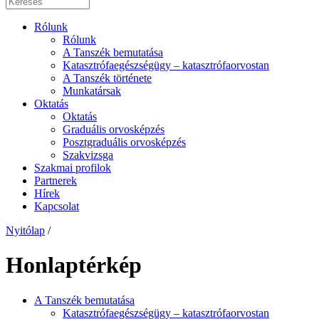
Rólunk
Rólunk
A Tanszék bemutatása
Katasztrófaegészségügy – katasztrófaorvostan
A Tanszék története
Munkatársak
Oktatás
Oktatás
Graduális orvosképzés
Posztgraduális orvosképzés
Szakvizsga
Szakmai profilok
Partnerek
Hírek
Kapcsolat
Nyitólap
/
Honlaptérkép
A Tanszék bemutatása
Katasztrófaegészségügy – katasztrófaorvostan