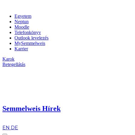
Egyetem
Neptun
Moodle
Telefonkönyv
Outlook levelezés
MySemmelweis
Karrier
Karok
Betegellátás
Semmelweis Hírek
hu
EN
DE