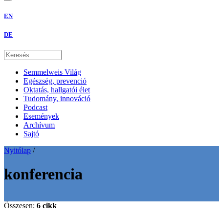
EN
DE
Semmelweis Világ
Egészség, prevenció
Oktatás, hallgatói élet
Tudomány, innováció
Podcast
Események
Archívum
Sajtó
Nyitólap
/
konferencia
Összesen:
6 cikk