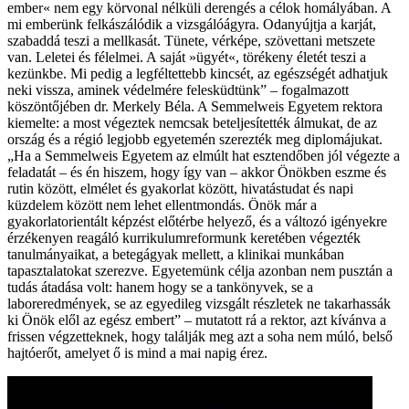
ember« nem egy körvonal nélküli derengés a célok homályában. A
mi emberünk felkászálódik a vizsgálóágyra. Odanyújtja a karját,
szabaddá teszi a mellkasát. Tünete, vérképe, szövettani metszete
van. Leletei és félelmei. A saját »ügyét«, törékeny életét teszi a
kezünkbe. Mi pedig a legféltettebb kincsét, az egészségét adhatjuk
neki vissza, aminek védelmére felesküdtünk” – fogalmazott
köszöntőjében dr. Merkely Béla. A Semmelweis Egyetem rektora
kiemelte: a most végeztek nemcsak beteljesítették álmukat, de az
ország és a régió legjobb egyetemén szerezték meg diplomájukat.
„Ha a Semmelweis Egyetem az elmúlt hat esztendőben jól végezte a
feladatát – és én hiszem, hogy így van – akkor Önökben eszme és
rutin között, elmélet és gyakorlat között, hivatástudat és napi
küzdelem között nem lehet ellentmondás. Önök már a
gyakorlatorientált képzést előtérbe helyező, és a változó igényekre
érzékenyen reagáló kurrikulumreformunk keretében végezték
tanulmányaikat, a betegágyak mellett, a klinikai munkában
tapasztalatokat szerezve. Egyetemünk célja azonban nem pusztán a
tudás átadása volt: hanem hogy se a tankönyvek, se a
laboreredmények, se az egyedileg vizsgált részletek ne takarhassák
ki Önök elől az egész embert” – mutatott rá a rektor, azt kívánva a
frissen végzetteknek, hogy találják meg azt a soha nem múló, belső
hajtóerőt, amelyet ő is mind a mai napig érez.