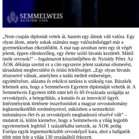
„Nem csupán diplomát vettek át, hanem egy álmuk vált valóra. Egy
olyan álom, amely sokak számára nagy valószínűséggel már a
gyermekkorban elkezdődött. A mai nap azonban nem egy út végét
jelenti, éppen ellenkezőleg, egy életre szóló hivatás kezdetét. Mától
önök orvosok!” – fogalmazott köszöntőjében dr. Nyirády Péter. Az
ÁOK dékánja szerint ez a cím egyszerre jelent szakmai elismerést,
társadalmi megbecsülést és óriási felelősséget. „Egy olyan hivatás
részeseivé válnak, amelyben a tudás mellett emberségre,
együttérzésre, alázatra és erkölcsi tartásra is szükség van. Büszkék
lehetnek arra, hogy a Semmelweis Egyetem diplomáját vehetik át. A
Semmelweis Egyetem több mint két és fél évszázada szolgálja az
orvosképzés, a betegellátás, a kutatás és az innováció ügyét.
Intézményünk története összefonódott a magyar orvostudomány
legkiemelkedőbb eredményeivel, miközben a nemzetközi
tudományos élet és az orvosképzés meghatározó részévé vált” –
mutatott rá, külön kiemelve, hogy a Semmelweis a világ legjobb
egyetemeinek legfelső 1 százalékába tartozik, az ÁOK pedig
Európa egyik legnemzetközibb orvosképző kara, ahol a hallgatók
több mint fele a világ 130 országából érkezett.