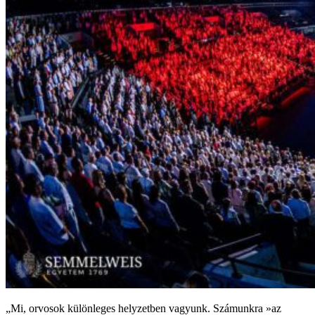
„Mi, orvosok különleges helyzetben vagyunk. Számunkra »az