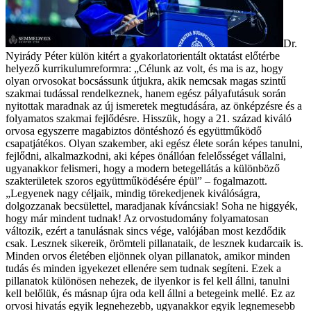
Dr.
Nyirády Péter külön kitért a gyakorlatorientált oktatást előtérbe
helyező kurrikulumreformra: „Célunk az volt, és ma is az, hogy
olyan orvosokat bocsássunk útjukra, akik nemcsak magas szintű
szakmai tudással rendelkeznek, hanem egész pályafutásuk során
nyitottak maradnak az új ismeretek megtudására, az önképzésre és a
folyamatos szakmai fejlődésre. Hisszük, hogy a 21. század kiváló
orvosa egyszerre magabiztos döntéshozó és együttműködő
csapatjátékos. Olyan szakember, aki egész élete során képes tanulni,
fejlődni, alkalmazkodni, aki képes önállóan felelősséget vállalni,
ugyanakkor felismeri, hogy a modern betegellátás a különböző
szakterületek szoros együttműködésére épül” – fogalmazott.
„Legyenek nagy céljaik, mindig törekedjenek kiválóságra,
dolgozzanak becsülettel, maradjanak kíváncsiak! Soha ne higgyék,
hogy már mindent tudnak! Az orvostudomány folyamatosan
változik, ezért a tanulásnak sincs vége, valójában most kezdődik
csak. Lesznek sikereik, örömteli pillanataik, de lesznek kudarcaik is.
Minden orvos életében eljönnek olyan pillanatok, amikor minden
tudás és minden igyekezet ellenére sem tudnak segíteni. Ezek a
pillanatok különösen nehezek, de ilyenkor is fel kell állni, tanulni
kell belőlük, és másnap újra oda kell állni a betegeink mellé. Ez az
orvosi hivatás egyik legnehezebb, ugyanakkor egyik legnemesebb