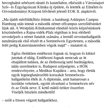
herceghalmi sebészeti oktató és kutatólabor, elkészült a Városmajori
Szív- és Érgyógyászati Klinika új épülete, és letették az Elméleti és
Orvostudományi Központ bővítését jelentő EOK II. alapkövét.
„Ma újabb mérföldkőhöz értünk: a hamburgi Asklepios Campus
Hamburg után immár a második német offcampus szerződésünket
írjuk alá. A Westpfalz-Klinikummal elinduló közös képzésünknek
köszönhetően a Rajna-vidék-Pfalz régióban is lesz elérhető
orvosképzés a német fiatalok számára, a leendő orvostanhallgatók
tanulmányaik első részét itt a Semmelweis Egyetemen, a második
felét pedig Kaiserslauternben végzik majd” – mutatott rá.
Egész életükben emlékezni fognak rá, hogyan és kikkel
jutottak el idáig. Emlékezni fognak nemcsak az itt
elsajátított tudásra, de az élethosszig tartó barátságokra,
talán szerelmekre is, Budapest szépségeire, a HÖK
rendezvényeire, a Medikus Kupákra – arra, hogy életük
egyik legmeghatározóbb korszakát Semmelweis-
hallgatóként élték át. A diplomán, amit hamarosan a
kezükbe vehetnek, együtt olvasható a Semmelweis név
és az Önök neve. E kettő mától örökre összeforr.
Viseljék büszkén mindkettőt!
– szólt a frissen végzett hallgatókhoz.