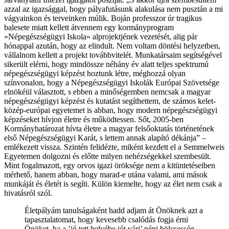
azzal az igazsággal, hogy pályafutásunk alakulása nem pusztán a mi
vágyainkon és terveinken múlik. Boján professzor úr tragikus
balesete miatt kellett átvennem egy kormányprogram
»Népegészségügyi Iskola« alprojektjének vezetését, alig pár
hónappal azután, hogy az elindult. Nem voltam döntési helyzetben,
vállalnom kellett a projekt továbbvitelét. Munkatársaim segítségével
sikerült elérni, hogy mindössze néhány év alatt teljes spektrumú
népegészségügyi képzést hoztunk létre, méghozzá olyan
színvonalon, hogy a Népegészségügyi Iskolák Európai Szövetsége
elnökéül választott, s ebben a minőségemben nemcsak a magyar
népegészségügyi képzést és kutatást segíthettem, de számos kelet-
közép-európai egyetemet is abban, hogy modern népegészségügyi
képzéseket hívjon életre és működtessen. Sőt, 2005-ben
Kormányhatározat hívta életre a magyar felsőoktatás történetének
első Népegészségügyi Karát, s lettem annak alapító dékánja” –
emlékezett vissza. Szintén felidézte, miként kezdett el a Semmelweis
Egyetemen dolgozni és előtte milyen nehézségekkel szembesült.
Mint fogalmazott, egy orvos igazi öröksége nem a kitüntetéseiben
mérhető, hanem abban, hogy marad-e utána valami, ami mások
munkáját és életét is segíti. Külön kiemelte, hogy az élet nem csak a
hivatásról szól.
Életpályám tanulságaként hadd adjam át Önöknek azt a
tapasztalatomat, hogy kevesebb csalódás fogja érni
Önöket, ha a ’jó tett helyébe jót várj’ népi bölcsesség