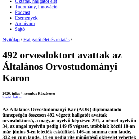
Oktatás, hallgatói élet
Tudomány, innováció
Podcast
Események
Archívum
Sajtó
Nyitólap
/
Hallgatói élet és oktatás
/
492 orvosdoktort avattak az
Általános Orvostudományi
Karon
2026. július 4. szombat
Közzétette:
Szabó Ádám
Az Általános Orvostudományi Kar (ÁOK) diplomaátadó
ünnepségén összesen 492 végzett hallgatót avattak
orvosdoktorrá, a magyar nyelvű képzésen 291, a német nyelvűn
34, az angol nyelvűn pedig 149 fő végzett, utóbbiak közül 18-an
már június 9-én letették esküjüket. 146-an summa cum laude,
332-en cum laude, 14-en pedig rite minősítésű oklevelet vehettek