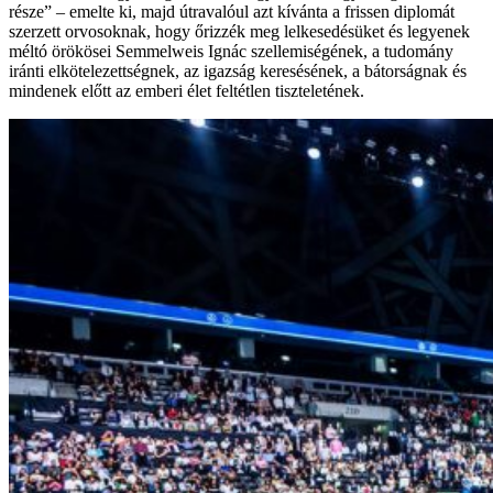
része” – emelte ki, majd útravalóul azt kívánta a frissen diplomát
szerzett orvosoknak, hogy őrizzék meg lelkesedésüket és legyenek
méltó örökösei Semmelweis Ignác szellemiségének, a tudomány
iránti elkötelezettségnek, az igazság keresésének, a bátorságnak és
mindenek előtt az emberi élet feltétlen tiszteletének.