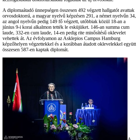
A diplomaátadó ünnepségen összesen 492 végzett hallgatót avattak
orvosdoktorrá, a magyar nyelvű képzésen 291, a német nyelvűn 34,
az angol nyelvűn pedig 149 fő végzett, utóbbiak közül 18-an a
június 9-i korai alkalmon tették le esküjüket. 146-an summa cum
laude, 332-en cum laude, 14-en pedig rite minősítésű oklevelet
vehettek át. Az évfolyamon az Asklepios Campus Hamburg
képzőhelyen végzettekkel és a korábban átadott oklevelekkel együtt
összesen 587-en kaptak diplomát.
A