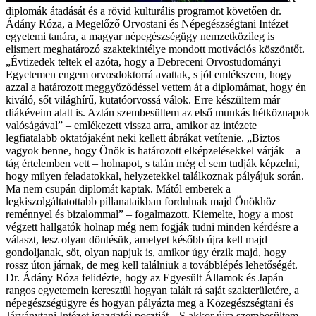
diplomák átadását és a rövid kulturális programot követően dr.
Ádány Róza, a Megelőző Orvostani és Népegészségtani Intézet
egyetemi tanára, a magyar népegészségügy nemzetközileg is
elismert meghatározó szaktekintélye mondott motivációs köszöntőt.
„Évtizedek teltek el azóta, hogy a Debreceni Orvostudományi
Egyetemen engem orvosdoktorrá avattak, s jól emlékszem, hogy
azzal a határozott meggyőződéssel vettem át a diplomámat, hogy én
kiváló, sőt világhírű, kutatóorvossá válok. Erre készültem már
diákéveim alatt is. Aztán szembesültem az első munkás hétköznapok
valóságával” – emlékezett vissza arra, amikor az intézete
legfiatalabb oktatójaként neki kellett ábrákat vetítenie. „Biztos
vagyok benne, hogy Önök is határozott elképzelésekkel várják – a
tág értelemben vett – holnapot, s talán még el sem tudják képzelni,
hogy milyen feladatokkal, helyzetekkel találkoznak pályájuk során.
Ma nem csupán diplomát kaptak. Mától emberek a
legkiszolgáltatottabb pillanataikban fordulnak majd Önökhöz
reménnyel és bizalommal” – fogalmazott. Kiemelte, hogy a most
végzett hallgatók holnap még nem fogják tudni minden kérdésre a
választ, lesz olyan döntésük, amelyet később újra kell majd
gondoljanak, sőt, olyan napjuk is, amikor úgy érzik majd, hogy
rossz úton járnak, de meg kell találniuk a továbblépés lehetőségét.
Dr. Ádány Róza felidézte, hogy az Egyesült Államok és Japán
rangos egyetemein keresztül hogyan talált rá saját szakterületére, a
népegészségügyre és hogyan pályázta meg a Közegészségtani és
Járványtani Intézet igazgatói posztját. „S akkor újra szembesültem