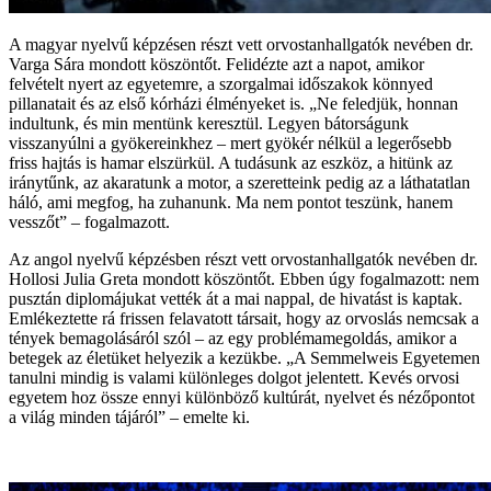
A magyar nyelvű képzésen részt vett orvostanhallgatók nevében dr.
Varga Sára mondott köszöntőt. Felidézte azt a napot, amikor
felvételt nyert az egyetemre, a szorgalmai időszakok könnyed
pillanatait és az első kórházi élményeket is. „Ne feledjük, honnan
indultunk, és min mentünk keresztül. Legyen bátorságunk
visszanyúlni a gyökereinkhez – mert gyökér nélkül a legerősebb
friss hajtás is hamar elszürkül. A tudásunk az eszköz, a hitünk az
iránytűnk, az akaratunk a motor, a szeretteink pedig az a láthatatlan
háló, ami megfog, ha zuhanunk. Ma nem pontot teszünk, hanem
vesszőt” – fogalmazott.
Az angol nyelvű képzésben részt vett orvostanhallgatók nevében dr.
Hollosi Julia Greta mondott köszöntőt. Ebben úgy fogalmazott: nem
pusztán diplomájukat vették át a mai nappal, de hivatást is kaptak.
Emlékeztette rá frissen felavatott társait, hogy az orvoslás nemcsak a
tények bemagolásáról szól – az egy problémamegoldás, amikor a
betegek az életüket helyezik a kezükbe. „A Semmelweis Egyetemen
tanulni mindig is valami különleges dolgot jelentett. Kevés orvosi
egyetem hoz össze ennyi különböző kultúrát, nyelvet és nézőpontot
a világ minden tájáról” – emelte ki.