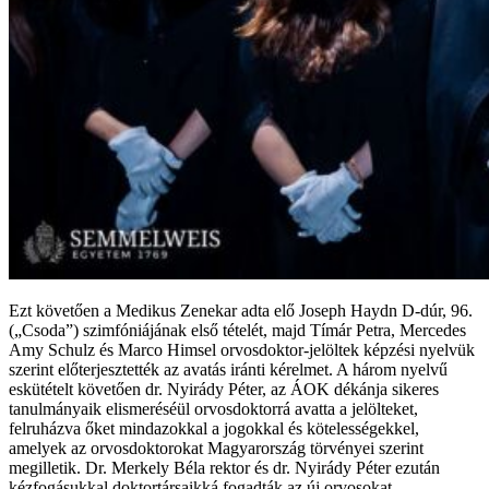
Ezt követően a Medikus Zenekar adta elő Joseph Haydn D-dúr, 96.
(„Csoda”) szimfóniájának első tételét, majd Tímár Petra, Mercedes
Amy Schulz és Marco Himsel orvosdoktor-jelöltek képzési nyelvük
szerint előterjesztették az avatás iránti kérelmet. A három nyelvű
eskütételt követően dr. Nyirády Péter, az ÁOK dékánja sikeres
tanulmányaik elismeréséül orvosdoktorrá avatta a jelölteket,
felruházva őket mindazokkal a jogokkal és kötelességekkel,
amelyek az orvosdoktorokat Magyarország törvényei szerint
megilletik. Dr. Merkely Béla rektor és dr. Nyirády Péter ezután
kézfogásukkal doktortársaikká fogadták az új orvosokat.