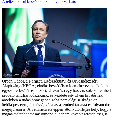
A teljes rektori beszéd ide kattintva olvasható.
Orbán Gábor, a Nemzeti Egészségügyi és Orvosképzésért
Alapítvány (NEOA) elnöke beszédében kiemelte: ez az alkalom
egyszerre lezárás és kezdet. „Lezárása egy hosszú, sokszor embert
próbáló tanulási időszaknak, és kezdete egy olyan hivatásnak,
amelyben a tudás önmagában soha nem elég: szükség van
ítélőképességre, felelősségvállalásra, emberi tartásra és folyamatos
megújulásra is. A Semmelweis éppen attól különleges hely, hogy a
magas mércét nemcsak kimondja, hanem következetesen meg is