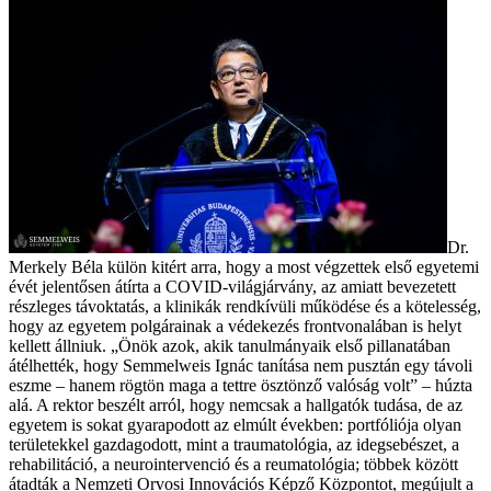
Dr.
Merkely Béla külön kitért arra, hogy a most végzettek első egyetemi
évét jelentősen átírta a COVID-világjárvány, az amiatt bevezetett
részleges távoktatás, a klinikák rendkívüli működése és a kötelesség,
hogy az egyetem polgárainak a védekezés frontvonalában is helyt
kellett állniuk. „Önök azok, akik tanulmányaik első pillanatában
átélhették, hogy Semmelweis Ignác tanítása nem pusztán egy távoli
eszme – hanem rögtön maga a tettre ösztönző valóság volt” – húzta
alá. A rektor beszélt arról, hogy nemcsak a hallgatók tudása, de az
egyetem is sokat gyarapodott az elmúlt években: portfóliója olyan
területekkel gazdagodott, mint a traumatológia, az idegsebészet, a
rehabilitáció, a neurointervenció és a reumatológia; többek között
átadták a Nemzeti Orvosi Innovációs Képző Központot, megújult a