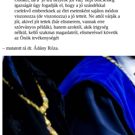
igazságát úgy fogadják el, hogy a jó szándékkal
cselekvő embereknek az élet esetenként sajátos módon
viszonozza (de viszonozza) a jó tetteit. Ne attól várják a
jót, akivel jót tettek (bár elismerem, vannak erre
szórványos példák), hanem azoktól, akik irigység
nélkül, kellő szakmai magaslatról, elismeréssel követik
az Önök tevékenységét
– mutatott rá dr. Ádány Róza.