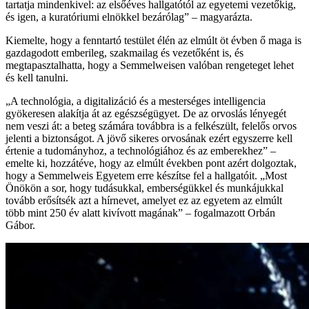
tartatja mindenkivel: az elsőéves hallgatótól az egyetemi vezetőkig,
és igen, a kuratóriumi elnökkel bezárólag” – magyarázta.
Kiemelte, hogy a fenntartó testület élén az elmúlt öt évben ő maga is
gazdagodott emberileg, szakmailag és vezetőként is, és
megtapasztalhatta, hogy a Semmelweisen valóban rengeteget lehet
és kell tanulni.
„A technológia, a digitalizáció és a mesterséges intelligencia
gyökeresen alakítja át az egészségügyet. De az orvoslás lényegét
nem veszi át: a beteg számára továbbra is a felkészült, felelős orvos
jelenti a biztonságot. A jövő sikeres orvosának ezért egyszerre kell
értenie a tudományhoz, a technológiához és az emberekhez” –
emelte ki, hozzátéve, hogy az elmúlt években pont azért dolgoztak,
hogy a Semmelweis Egyetem erre készítse fel a hallgatóit. „Most
Önökön a sor, hogy tudásukkal, emberségükkel és munkájukkal
tovább erősítsék azt a hírnevet, amelyet ez az egyetem az elmúlt
több mint 250 év alatt kivívott magának” – fogalmazott Orbán
Gábor.