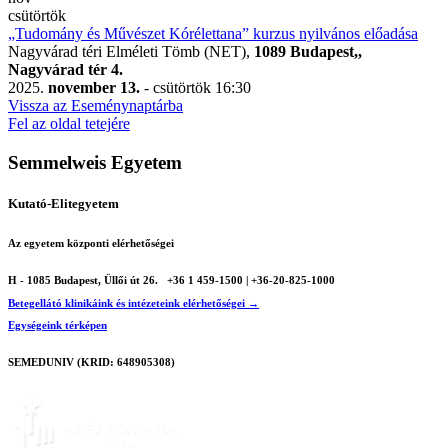
csütörtök
„Tudomány és Művészet Kórélettana” kurzus nyilvános előadása
Nagyvárad téri Elméleti Tömb (NET),
1089 Budapest,,
Nagyvárad tér 4.
2025.
november 13.
- csütörtök
16:30
Vissza az Eseménynaptárba
Fel az oldal tetejére
Semmelweis Egyetem
Kutató-Elitegyetem
Az egyetem központi elérhetőségei
H - 1085 Budapest, Üllői út 26.
+36 1 459-1500 | +36-20-825-1000
Betegellátó klinikáink és intézeteink elérhetőségei →
Egységeink térképen
SEMEDUNIV (KRID: 648905308)