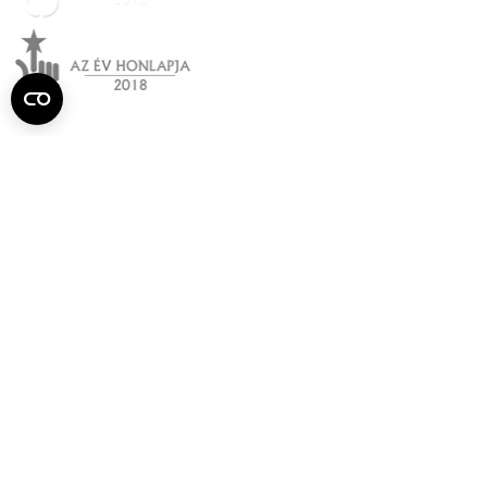
Semmelweis
Egyetem újság
július
Aktuális szám megtekintése (PDF)