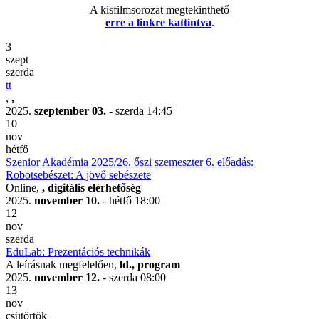
A kisfilmsorozat megtekinthető
erre a linkre kattintva
.
3
szept
szerda
tt
,
,
2025.
szeptember 03.
- szerda
14:45
10
nov
hétfő
Szenior Akadémia 2025/26. őszi szemeszter 6. előadás:
Robotsebészet: A jövő sebészete
Online,
, digitális elérhetőség
2025.
november 10.
- hétfő
18:00
12
nov
szerda
EduLab: Prezentációs technikák
A leírásnak megfelelően,
ld., program
2025.
november 12.
- szerda
08:00
13
nov
csütörtök