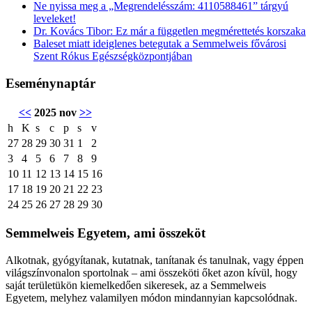
Ne nyissa meg a „Megrendelésszám: 4110588461” tárgyú
leveleket!
Dr. Kovács Tibor: Ez már a független megmérettetés korszaka
Baleset miatt ideiglenes betegutak a Semmelweis fővárosi
Szent Rókus Egészségközpontjában
Eseménynaptár
<<
2025 nov
>>
h
K
s
c
p
s
v
27
28
29
30
31
1
2
3
4
5
6
7
8
9
10
11
12
13
14
15
16
17
18
19
20
21
22
23
24
25
26
27
28
29
30
Semmelweis Egyetem, ami összeköt
Alkotnak, gyógyítanak, kutatnak, tanítanak és tanulnak, vagy éppen
világszínvonalon sportolnak – ami összeköti őket azon kívül, hogy
saját területükön kiemelkedően sikeresek, az a Semmelweis
Egyetem, melyhez valamilyen módon mindannyian kapcsolódnak.