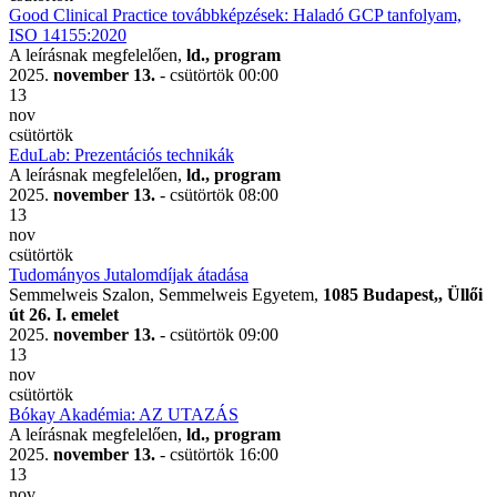
Good Clinical Practice továbbképzések: Haladó GCP tanfolyam,
ISO 14155:2020
A leírásnak megfelelően,
ld., program
2025.
november 13.
- csütörtök
00:00
13
nov
csütörtök
EduLab: Prezentációs technikák
A leírásnak megfelelően,
ld., program
2025.
november 13.
- csütörtök
08:00
13
nov
csütörtök
Tudományos Jutalomdíjak átadása
Semmelweis Szalon, Semmelweis Egyetem,
1085 Budapest,, Üllői
út 26. I. emelet
2025.
november 13.
- csütörtök
09:00
13
nov
csütörtök
Bókay Akadémia: AZ UTAZÁS
A leírásnak megfelelően,
ld., program
2025.
november 13.
- csütörtök
16:00
13
nov