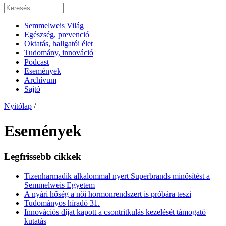
Semmelweis Világ
Egészség, prevenció
Oktatás, hallgatói élet
Tudomány, innováció
Podcast
Események
Archívum
Sajtó
Nyitólap
/
Események
Legfrissebb cikkek
Tizenharmadik alkalommal nyert Superbrands minősítést a
Semmelweis Egyetem
A nyári hőség a női hormonrendszert is próbára teszi
Tudományos híradó 31.
Innovációs díjat kapott a csontritkulás kezelését támogató
kutatás