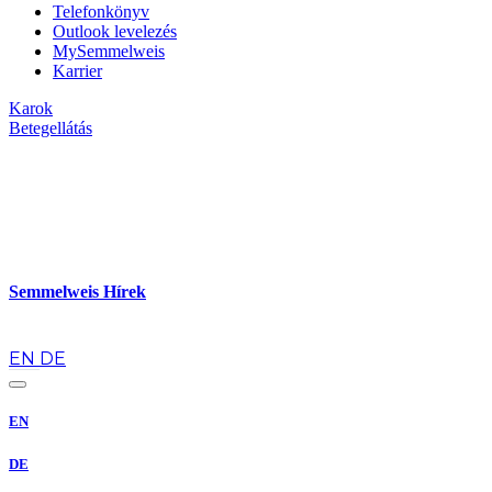
Telefonkönyv
Outlook levelezés
MySemmelweis
Karrier
Karok
Betegellátás
Semmelweis Hírek
hu
EN
DE
EN
DE