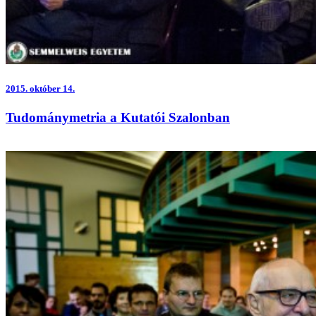
2015.
október 14.
Tudománymetria a Kutatói Szalonban