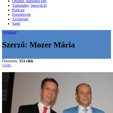
Oktatás, hallgatói élet
Tudomány, innováció
Podcast
Események
Archívum
Sajtó
Nyitólap
/
Szerző:
Mozer Mária
Összesen:
353 cikk
1
2
3
4
5
...