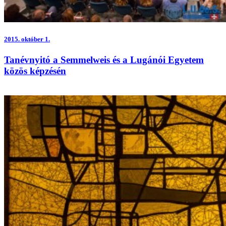
2015.
október 1.
Tanévnyitó a Semmelweis és a Lugánói Egyetem
közös képzésén