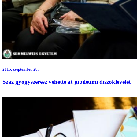
2015.
szeptember 28.
Száz gyógyszerész vehette át jubileumi díszoklevelét