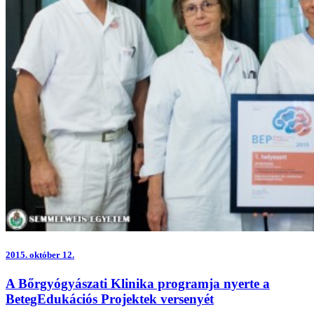
2015.
október 12.
A Bőrgyógyászati Klinika programja nyerte a
BetegEdukációs Projektek versenyét