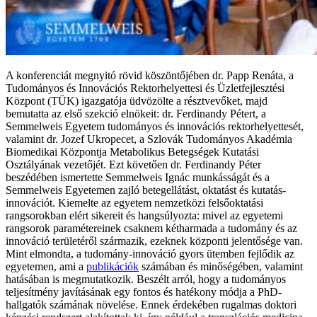
A konferenciát megnyitó rövid köszöntőjében dr. Papp Renáta, a
Tudományos és Innovációs Rektorhelyettesi és Üzletfejlesztési
Központ (TÜK) igazgatója üdvözölte a résztvevőket, majd
bemutatta az első szekció elnökeit: dr. Ferdinandy Pétert, a
Semmelweis Egyetem tudományos és innovációs rektorhelyettesét,
valamint dr. Jozef Ukropecet, a Szlovák Tudományos Akadémia
Biomedikai Központja Metabolikus Betegségek Kutatási
Osztályának vezetőjét. Ezt követően dr. Ferdinandy Péter
beszédében ismertette Semmelweis Ignác munkásságát és a
Semmelweis Egyetemen zajló betegellátást, oktatást és kutatás-
innovációt. Kiemelte az egyetem nemzetközi felsőoktatási
rangsorokban elért sikereit és hangsúlyozta: mivel az egyetemi
rangsorok paramétereinek csaknem kétharmada a tudomány és az
innováció területéről származik, ezeknek központi jelentősége van.
Mint elmondta, a tudomány-innováció gyors ütemben fejlődik az
egyetemen, ami a
publikációk
számában és minőségében, valamint
hatásában is megmutatkozik. Beszélt arról, hogy a tudományos
teljesítmény javításának egy fontos és hatékony módja a PhD-
hallgatók számának növelése. Ennek érdekében rugalmas doktori