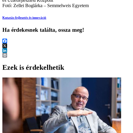
és Üzletfejlesztési Központ
Fotó: Zellei Boglárka – Semmelweis Egyetem
Kutatás-fejlesztés és innováció
Ha érdekesnek találta, ossza meg!
Facebook
X
LinkedIn
Print
Ezek is érdekelhetik