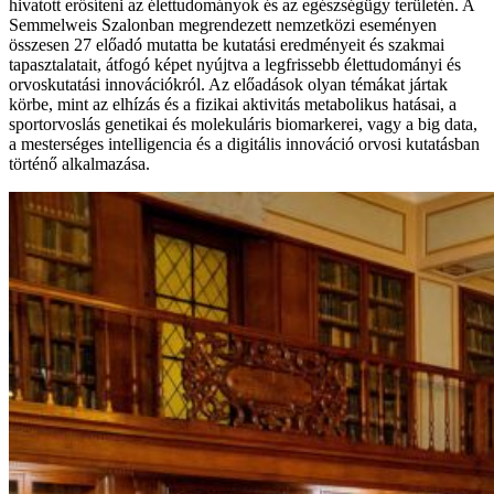
hivatott erősíteni az élettudományok és az egészségügy területén. A
Semmelweis Szalonban megrendezett nemzetközi eseményen
összesen 27 előadó mutatta be kutatási eredményeit és szakmai
tapasztalatait, átfogó képet nyújtva a legfrissebb élettudományi és
orvoskutatási innovációkról. Az előadások olyan témákat jártak
körbe, mint az elhízás és a fizikai aktivitás metabolikus hatásai, a
sportorvoslás genetikai és molekuláris biomarkerei, vagy a big data,
a mesterséges intelligencia és a digitális innováció orvosi kutatásban
történő alkalmazása.