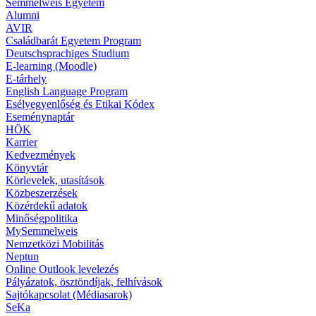
Semmelweis Egyetem
Alumni
AVIR
Családbarát Egyetem Program
Deutschsprachiges Studium
E-learning (Moodle)
E-tárhely
English Language Program
Esélyegyenlőség és Etikai Kódex
Eseménynaptár
HÖK
Karrier
Kedvezmények
Könyvtár
Körlevelek, utasítások
Közbeszerzések
Közérdekű adatok
Minőségpolitika
MySemmelweis
Nemzetközi Mobilitás
Neptun
Online Outlook levelezés
Pályázatok, ösztöndíjak, felhívások
Sajtókapcsolat (Médiasarok)
SeKa