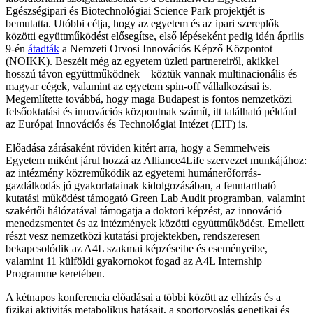
Egészségipari és Biotechnológiai Science Park projektjét is
bemutatta. Utóbbi célja, hogy az egyetem és az ipari szereplők
közötti együttműködést elősegítse, első lépéseként pedig idén április
9-én
átadták
a Nemzeti Orvosi Innovációs Képző Központot
(NOIKK). Beszélt még az egyetem üzleti partnereiről, akikkel
hosszú távon együttműködnek – köztük vannak multinacionális és
magyar cégek, valamint az egyetem spin-off vállalkozásai is.
Megemlítette továbbá, hogy maga Budapest is fontos nemzetközi
felsőoktatási és innovációs központnak számít, itt található például
az Európai Innovációs és Technológiai Intézet (EIT) is.
Előadása zárásaként röviden kitért arra, hogy a Semmelweis
Egyetem miként járul hozzá az Alliance4Life szervezet munkájához:
az intézmény közreműködik az egyetemi humánerőforrás-
gazdálkodás jó gyakorlatainak kidolgozásában, a fenntartható
kutatási működést támogató Green Lab Audit programban, valamint
szakértői hálózatával támogatja a doktori képzést, az innováció
menedzsmentet és az intézmények közötti együttműködést. Emellett
részt vesz nemzetközi kutatási projektekben, rendszeresen
bekapcsolódik az A4L szakmai képzéseibe és eseményeibe,
valamint 11 külföldi gyakornokot fogad az A4L Internship
Programme keretében.
A kétnapos konferencia előadásai a többi között az elhízás és a
fizikai aktivitás metabolikus hatásait, a sportorvoslás genetikai és