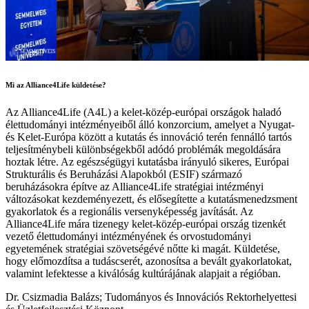
Mi az Alliance4Life küldetése?
Az Alliance4Life (A4L) a kelet-közép-európai országok haladó
élettudományi intézményeiből álló konzorcium, amelyet a Nyugat-
és Kelet-Európa között a kutatás és innováció terén fennálló tartós
teljesítménybeli különbségekből adódó problémák megoldására
hoztak létre. Az egészségügyi kutatásba irányuló sikeres, Európai
Strukturális és Beruházási Alapokból (ESIF) származó
beruházásokra építve az Alliance4Life stratégiai intézményi
változásokat kezdeményezett, és elősegítette a kutatásmenedzsment
gyakorlatok és a regionális versenyképesség javítását. Az
Alliance4Life mára tizenegy kelet-közép-európai ország tizenkét
vezető élettudományi intézményének és orvostudományi
egyetemének stratégiai szövetségévé nőtte ki magát. Küldetése,
hogy előmozdítsa a tudáscserét, azonosítsa a bevált gyakorlatokat,
valamint lefektesse a kiválóság kultúrájának alapjait a régióban.
Dr. Csizmadia Balázs; Tudományos és Innovációs Rektorhelyettesi