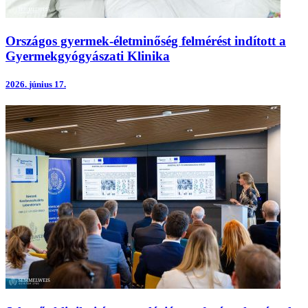
Országos gyermek-életminőség felmérést indított a
Gyermekgyógyászati Klinika
2026.
június 17.