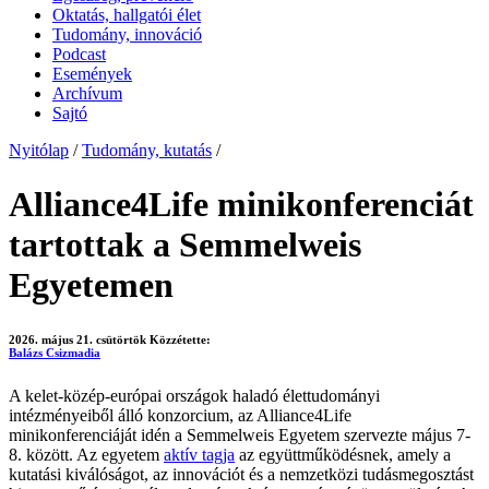
Oktatás, hallgatói élet
Tudomány, innováció
Podcast
Események
Archívum
Sajtó
Nyitólap
/
Tudomány, kutatás
/
Alliance4Life minikonferenciát
tartottak a Semmelweis
Egyetemen
2026. május 21. csütörtök
Közzétette:
Balázs Csizmadia
A kelet-közép-európai országok haladó élettudományi
intézményeiből álló konzorcium, az Alliance4Life
minikonferenciáját idén a Semmelweis Egyetem szervezte május 7-
8. között. Az egyetem
aktív tagja
az együttműködésnek, amely a
kutatási kiválóságot, az innovációt és a nemzetközi tudásmegosztást