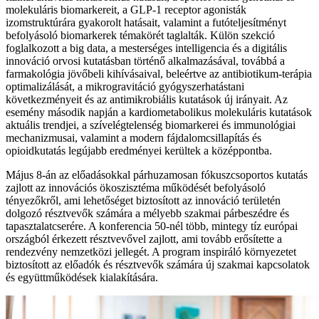
molekuláris biomarkereit, a GLP-1 receptor agonisták
izomstruktúrára gyakorolt hatásait, valamint a futóteljesítményt
befolyásoló biomarkerek témakörét taglalták. Külön szekció
foglalkozott a big data, a mesterséges intelligencia és a digitális
innováció orvosi kutatásban történő alkalmazásával, továbbá a
farmakológia jövőbeli kihívásaival, beleértve az antibiotikum-terápia
optimalizálását, a mikrogravitáció gyógyszerhatástani
következményeit és az antimikrobiális kutatások új irányait. Az
esemény második napján a kardiometabolikus molekuláris kutatások
aktuális trendjei, a szívelégtelenség biomarkerei és immunológiai
mechanizmusai, valamint a modern fájdalomcsillapítás és
opioidkutatás legújabb eredményei kerültek a középpontba.
Május 8-án az előadásokkal párhuzamosan fókuszcsoportos kutatás
zajlott az innovációs ökoszisztéma működését befolyásoló
tényezőkről, ami lehetőséget biztosított az innováció területén
dolgozó résztvevők számára a mélyebb szakmai párbeszédre és
tapasztalatcserére. A konferencia 50-nél több, mintegy tíz európai
országból érkezett résztvevővel zajlott, ami tovább erősítette a
rendezvény nemzetközi jellegét. A program inspiráló környezetet
biztosított az előadók és résztvevők számára új szakmai kapcsolatok
és együttműködések kialakítására.