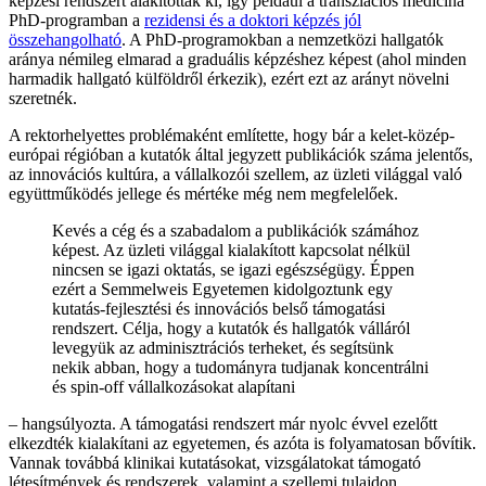
képzési rendszert alakítottak ki, így például a transzlációs medicina
PhD-programban a
rezidensi és a doktori képzés jól
összehangolható
. A PhD-programokban a nemzetközi hallgatók
aránya némileg elmarad a graduális képzéshez képest (ahol minden
harmadik hallgató külföldről érkezik), ezért ezt az arányt növelni
szeretnék.
A rektorhelyettes problémaként említette, hogy bár a kelet-közép-
európai régióban a kutatók által jegyzett publikációk száma jelentős,
az innovációs kultúra, a vállalkozói szellem, az üzleti világgal való
együttműködés jellege és mértéke még nem megfelelőek.
Kevés a cég és a szabadalom a publikációk számához
képest. Az üzleti világgal kialakított kapcsolat nélkül
nincsen se igazi oktatás, se igazi egészségügy. Éppen
ezért a Semmelweis Egyetemen kidolgoztunk egy
kutatás-fejlesztési és innovációs belső támogatási
rendszert. Célja, hogy a kutatók és hallgatók válláról
levegyük az adminisztrációs terheket, és segítsünk
nekik abban, hogy a tudományra tudjanak koncentrálni
és spin-off vállalkozásokat alapítani
– hangsúlyozta. A támogatási rendszert már nyolc évvel ezelőtt
elkezdték kialakítani az egyetemen, és azóta is folyamatosan bővítik.
Vannak továbbá klinikai kutatásokat, vizsgálatokat támogató
létesítmények és rendszerek, valamint a szellemi tulajdon