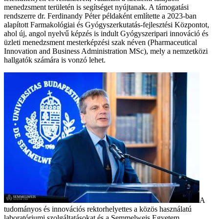
menedzsment területén is segítséget nyújtanak. A támogatási
rendszerre dr. Ferdinandy Péter példaként említette a 2023-ban
alapított Farmakológiai és Gyógyszerkutatás-fejlesztési Központot,
ahol új, angol nyelvű képzés is indult Gyógyszeripari innováció és
üzleti menedzsment mesterképzési szak néven (Pharmaceutical
Innovation and Business Administration MSc), mely a nemzetközi
hallgatók számára is vonzó lehet.
A
tudományos és innovációs rektorhelyettes a közös használatú
laboratóriumi szolgáltatásokat és a Semmelweis Egyetem