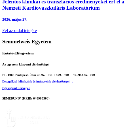
Jelentős klinikai és transzlációs eredményeket ért el a
Nemzeti Kardiovaszkuláris Laboratórium
2026.
május 27.
Fel az oldal tetejére
Semmelweis Egyetem
Kutató-Elitegyetem
Az egyetem központi elérhetőségei
H - 1085 Budapest, Üllői út 26.
+36 1 459-1500 | +36-20-825-1000
Betegellátó klinikáink és intézeteink elérhetőségei →
Egységeink térképen
SEMEDUNIV (KRID: 648905308)