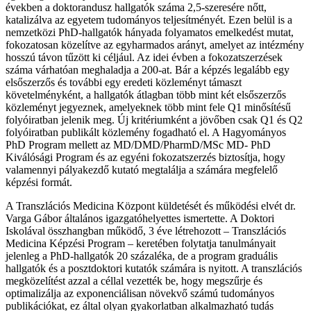
években a doktorandusz hallgatók száma 2,5-szeresére nőtt,
katalizálva az egyetem tudományos teljesítményét. Ezen belül is a
nemzetközi PhD-hallgatók hányada folyamatos emelkedést mutat,
fokozatosan közelítve az egyharmados arányt, amelyet az intézmény
hosszú távon tűzött ki céljául. Az idei évben a fokozatszerzések
száma várhatóan meghaladja a 200-at. Bár a képzés legalább egy
elsőszerzős és további egy eredeti közleményt támaszt
követelményként, a hallgatók átlagban több mint két elsőszerzős
közleményt jegyeznek, amelyeknek több mint fele Q1 minősítésű
folyóiratban jelenik meg. Új kritériumként a jövőben csak Q1 és Q2
folyóiratban publikált közlemény fogadható el. A Hagyományos
PhD Program mellett az MD/DMD/PharmD/MSc MD- PhD
Kiválósági Program és az egyéni fokozatszerzés biztosítja, hogy
valamennyi pályakezdő kutató megtalálja a számára megfelelő
képzési formát.
A Transzlációs Medicina Központ küldetését és működési elvét dr.
Varga Gábor általános igazgatóhelyettes ismertette. A Doktori
Iskolával összhangban működő, 3 éve létrehozott – Transzlációs
Medicina Képzési Program – keretében folytatja tanulmányait
jelenleg a PhD-hallgatók 20 százaléka, de a program graduális
hallgatók és a posztdoktori kutatók számára is nyitott. A transzlációs
megközelítést azzal a céllal vezették be, hogy megszűrje és
optimalizálja az exponenciálisan növekvő számú tudományos
publikációkat, ez által olyan gyakorlatban alkalmazható tudás