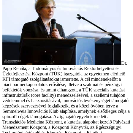
Dr.
Papp Renáta, a Tudományos és Innovációs Rektorhelyettesi és
Üzletfejlesztési Központ (TÜK) igazgatója az egyetemen elérhető
KFI támogató szolgáltatásokat ismertette. A cél mindenekelőtt a
piaci partnerkapcsolatok erősítése, illetve a szakmai és pénzügyi
befektetők vonzása, és amint elhangzott, a TÜK speciális kutatási
infrastruktúrák (core facility) menedzselésével, a szellemi tulajdon
védelemmel és hasznosításával, innovációs tevékenységet támogató
képzések szervezésével foglalkozik, és a közeljövőben terve a
Semmelweis Innovációs Klub alapítása, amelynek elsődleges célja a
spin-off cégek támogatása. Az igazgató egyebek mellett a
Transzlációs Medicina Központ, a kutatási alapokat kezelő Pályázati
Menedzsment Központ, a Központi Könyvtár, az Egészségügyi
Technológiaértékelő és Elemzési Központ, a Klinikai