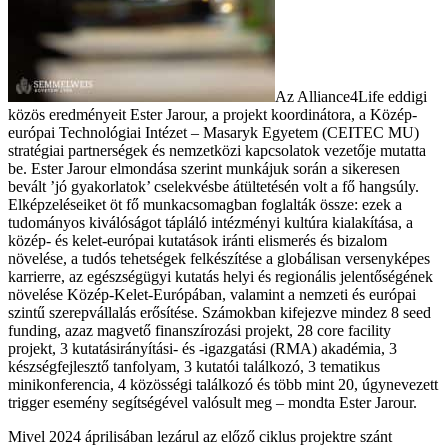
Az Alliance4Life eddigi
közös eredményeit Ester Jarour, a projekt koordinátora, a Közép-
európai Technológiai Intézet – Masaryk Egyetem (CEITEC MU)
stratégiai partnerségek és nemzetközi kapcsolatok vezetője mutatta
be. Ester Jarour elmondása szerint munkájuk során a sikeresen
bevált ’jó gyakorlatok’ cselekvésbe átültetésén volt a fő hangsúly.
Elképzeléseiket öt fő munkacsomagban foglalták össze: ezek a
tudományos kiválóságot tápláló intézményi kultúra kialakítása, a
közép- és kelet-európai kutatások iránti elismerés és bizalom
növelése, a tudós tehetségek felkészítése a globálisan versenyképes
karrierre, az egészségügyi kutatás helyi és regionális jelentőségének
növelése Közép-Kelet-Európában, valamint a nemzeti és európai
szintű szerepvállalás erősítése. Számokban kifejezve mindez 8 seed
funding, azaz magvető finanszírozási projekt, 28 core facility
projekt, 3 kutatásirányítási- és -igazgatási (RMA) akadémia, 3
készségfejlesztő tanfolyam, 3 kutatói találkozó, 3 tematikus
minikonferencia, 4 közösségi találkozó és több mint 20, úgynevezett
trigger esemény segítségével valósult meg – mondta Ester Jarour.
Mivel 2024 áprilisában lezárul az előző ciklus projektre szánt