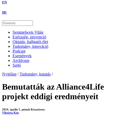
EN
DE
Semmelweis Világ
Egészség, prevenció
Oktatás, hallgatói élet
Tudomány, innováció
Podcast
Események
Archívum
Sajtó
Nyitólap
/
Tudomány, kutatás
/
Bemutatták az Alliance4Life
projekt eddigi eredményeit
2024. április 5. péntek
Közzétette:
Viktória Kiss