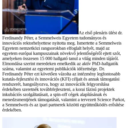
Az első plenáris ülést dr.
Ferdinandy Péter, a Semmelweis Egyetem tudományos és
innovációs rektorhelyettese nyitotta meg. Ismertette a Semmelweis
Egyetem nemzetközi rangsorokban elfoglalt helyét, majd az
egyetem európai kampuszainak növekvő jelentőségéről ejtett szót,
amelyeken összesen 15 000 hallgató tanul a világ minden tájáról.
Elmondása szerint meredeken emelkedik az aktív PhD-hallgatók
száma, valamint az egyetemi publikációk idézettsége. Dr.
Ferdinandy Péter ezt követően vázolta az intézmény legfontosabb
kutatás-fejlesztési és innovációs (KFI) céljait és annak támogatási
rendszerét, hangsúlyozva, hogy az innovációk felgyorsítása
érdekében szeretnék továbbfejleszteni, a korai fázisú projektek
inkubációs szolgáltatásait, a spin-off cégek alapításának és
menedzsmentjének támogatását, valamint a tervezett Science Parkot,
a Semmelweis és az ipari partnerek közötti együttműködés erősítése
érdekében.