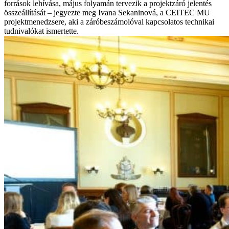
források lehívása, május folyamán tervezik a projektzáró jelentés
összeállítását – jegyezte meg Ivana Sekaninová, a CEITEC MU
projektmenedzsere, aki a záróbeszámolóval kapcsolatos technikai
tudnivalókat ismertette.