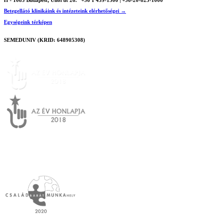
Betegellátó klinikáink és intézeteink elérhetőségei →
Egységeink térképen
SEMEDUNIV (KRID: 648905308)