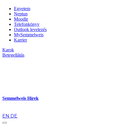
Egyetem
Neptun
Moodle
Telefonkönyv
Outlook levelezés
MySemmelweis
Karrier
Karok
Betegellátás
Semmelweis Hírek
hu
EN
DE