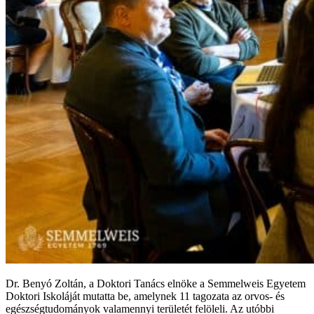
Dr. Benyó Zoltán, a Doktori Tanács elnöke a Semmelweis Egyetem
Doktori Iskoláját mutatta be, amelynek 11 tagozata az orvos- és
egészségtudományok valamennyi területét felöleli. Az utóbbi