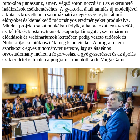
birtokába juthassunk, amely végső soron hozzájárul az elkerülhető
halálozások csökkentéséhez. A gyakorlat általi tanulás új modelljével
a kutatás közvetlenül csatornázható az egészségügybe, áttörő
előnyöket és kiemelkedő tudományos eredményeket produkálva.
Minden projekt csapatmunkában folyik, a hallgatókat témavezetők,
szakértők és biostatisztikusok csoportja támogatja; szemináriumi
előadások és webináriumok keretében pedig vezető tudósok és
Nobel-díjas kutatók osztják meg ismereteiket. A program nem
szorítkozik egyes tudományterületekre, így az általános
orvostudomány mellett a fogorvoslás, a gyógyszerészet és az ápolás
szakterületét is felöleli a program – mutatott rá dr. Varga Gábor.