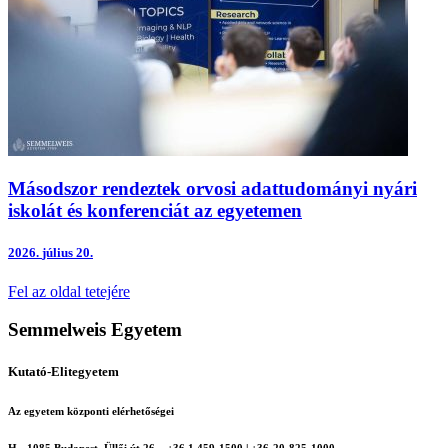
Másodszor rendeztek orvosi adattudományi nyári
iskolát és konferenciát az egyetemen
2026.
július 20.
Fel az oldal tetejére
Semmelweis Egyetem
Kutató-Elitegyetem
Az egyetem központi elérhetőségei
H - 1085 Budapest, Üllői út 26.
+36 1 459-1500 | +36-20-825-1000