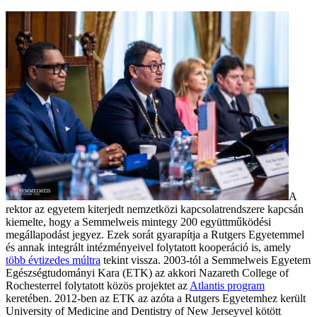
A
rektor az egyetem kiterjedt nemzetközi kapcsolatrendszere kapcsán
kiemelte, hogy a Semmelweis mintegy 200 együttműködési
megállapodást jegyez. Ezek sorát gyarapítja a Rutgers Egyetemmel
és annak integrált intézményeivel folytatott kooperáció is, amely
több évtizedes múltra
tekint vissza. 2003-tól a Semmelweis Egyetem
Egészségtudományi Kara (ETK) az akkori Nazareth College of
Rochesterrel folytatott közös projektet az
Atlantis program
keretében. 2012-ben az ETK az azóta a Rutgers Egyetemhez került
University of Medicine and Dentistry of New Jerseyvel kötött