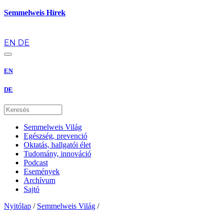
Semmelweis Hírek
hu
EN
DE
EN
DE
Semmelweis Világ
Egészség, prevenció
Oktatás, hallgatói élet
Tudomány, innováció
Podcast
Események
Archívum
Sajtó
Nyitólap
/
Semmelweis Világ
/