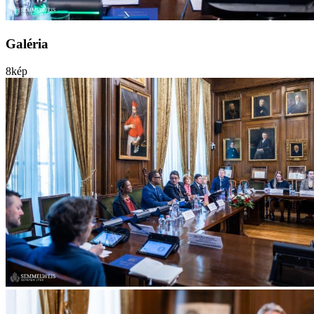
Galéria
8
kép