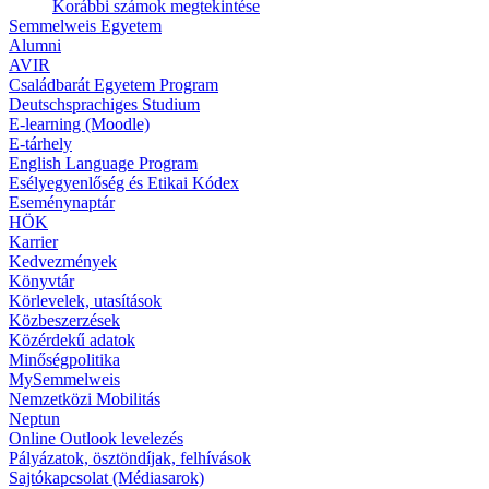
Korábbi számok megtekintése
Semmelweis Egyetem
Alumni
AVIR
Családbarát Egyetem Program
Deutschsprachiges Studium
E-learning (Moodle)
E-tárhely
English Language Program
Esélyegyenlőség és Etikai Kódex
Eseménynaptár
HÖK
Karrier
Kedvezmények
Könyvtár
Körlevelek, utasítások
Közbeszerzések
Közérdekű adatok
Minőségpolitika
MySemmelweis
Nemzetközi Mobilitás
Neptun
Online Outlook levelezés
Pályázatok, ösztöndíjak, felhívások
Sajtókapcsolat (Médiasarok)