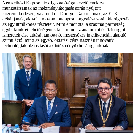
Nemzetközi Kapcsolatok Igazgatósága vezetőjének és
munkatársainak az intézménylátogatás során nyújtott
közreműködésért; valamint dr. Dörnyei Gabriellának, az ETK
dékánjának, akivel a mostani budapesti tárgyalása során kidolgozták
az együttműködés részleteit. Mint elmondta, a szakmai partnerség
egyik konkrét lehetőségének látja mind az anatómiai és fiziológiai
ismeretek elsajátítását támogató, mesterséges intelligencián alapuló
szimuláció, mind az egyéb, oktatási célra használt innovatív
technológiák biztosítását az intézményükbe látogatóknak.