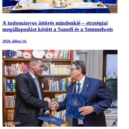
A tudományos áttörés mindenkié – stratégiai
megállapodást kötött a Sanofi és a Semmelweis
2026.
július 14.