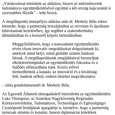
„Várakozással tekintünk az aláírásra, hiszen az intézményeink
tudományos együttműködésével egyúttal a két ország kapcsolatát is
szorosabbra fűzzük” – tette hozzá.
A megállapodás ünnepélyes aláírása után dr. Merkely Béla rektor
kiemelte, hogy a partnerség hozzájárulhat az orvostan és ápolástan
kihívásainak kezeléséhez, így segíthet a szakemberhiány
áthidalásában és a korszerű képzés biztosításában.
Meggyőződésem, hogy a transzatlanti együttműködés
révén olyan innovatív megoldásokat dolgozhatunk ki,
amelyek mind helyi, mind globális szinten hatással
bírnak. A megállapodásunk megújításával bizonyítjuk
elkötelezettségünket az együttműködés fokozása és a
fejlődés előmozdítása iránt. Közös erővel
törekedhetünk a kutatás, az innováció és a kiválóság
felé, határok nélkül, emberi életeket megváltoztatva
– zárta gondolatmenetét dr. Merkely Béla.
Az Egyesült Államok támogatásáról biztosította az együttműködést
Luke Thompson, az Amerikai Nagykövetség Regionális
Környezetvédelmi, Tudományos, Technológiai és Egészségügyi
Csomóponti Irodájának igazgatója is, kiemelve, hogy a partnerség
nemcsak oktatási és kutatási, hanem diplomáciai kötelékek