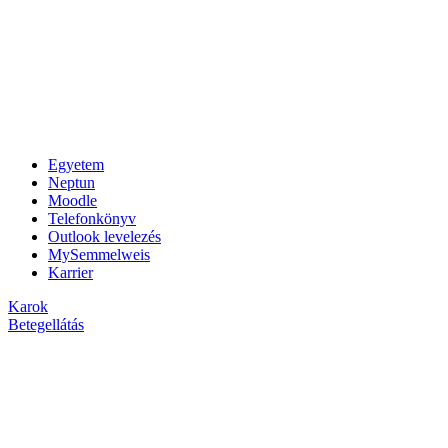
Egyetem
Neptun
Moodle
Telefonkönyv
Outlook levelezés
MySemmelweis
Karrier
Karok
Betegellátás