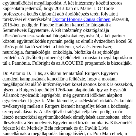
együttműködési megállapodást. A két intézmény közötti szoros
kapcsolatra jellemző, hogy 2013-ban dr. Marie T. O’Toole
professzor a kettős diplomát adó ápolóképzés terén folytatott
törekvései elismeréseként
Doctor Honoris Causa címben
részesült,
2015-ben pedig dr. Phoebe Haddon kancellár látogatott a
Semmelweis Egyetemre. A két intézmény oktatógárdája
kölcsönösen tesz szakmai látogatásokat egymásnál, a két partner
közötti együttműködés nyomán pedig az elmúlt évtizedben közel 50
közös publikáció született a biokémia, szív- és érrendszer,
neurológia, farmakológia, onkológia, biofizika és sejtbiológia
területén. A jövőbeli partnerség feltételeit a mostani megállapodáson
túl a Pannónia, Fulbright és az ACQUIRE programok is biztosítják.
Dr. Antonio D. Tillis, az állami fenntartású Rutgers Egyetem
camdeni kampuszának kancellárja felidézte, hogy a mostani
megállapodást aláíró intézményeket közel azonos koruk is összeköti,
hiszen a Rutgers jogelődjét 1766-ban alapították, így az Egyesült
Államok nyolcadik legrégebbi, még gyarmati időkben alapított
egyetemeként jegyzik. Mint kiemelte, a széleskörű oktató- és kutatói
tevékenység mellett a Rutgers kiemelt hangsúlyt fektet a közösségi
szerepvállalásra is. A közeljövő stratégiai céljaként pedig a már
létező nemzetközi együttműködések elmélyítését azonosította, ebbe
illeszkedik a Semmelweis Egyetemmel közös munka is. Köszönetét
fejezte ki dr. Merkely Béla rektornak és dr. Pavlik Lívia
kancellárnak a megállapodás támogatásáért; dr. Pop Marcelnek, a