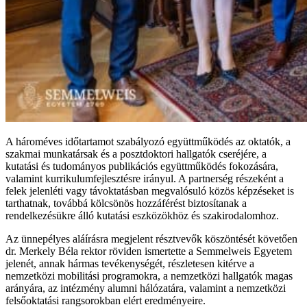
A hároméves időtartamot szabályozó együttműködés az oktatók, a
szakmai munkatársak és a posztdoktori hallgatók cseréjére, a
kutatási és tudományos publikációs együttműködés fokozására,
valamint kurrikulumfejlesztésre irányul. A partnerség részeként a
felek jelenléti vagy távoktatásban megvalósuló közös képzéseket is
tarthatnak, továbbá kölcsönös hozzáférést biztosítanak a
rendelkezésükre álló kutatási eszközökhöz és szakirodalomhoz.
Az ünnepélyes aláírásra megjelent résztvevők köszöntését követően
dr. Merkely Béla rektor röviden ismertette a Semmelweis Egyetem
jelenét, annak hármas tevékenységét, részletesen kitérve a
nemzetközi mobilitási programokra, a nemzetközi hallgatók magas
arányára, az intézmény alumni hálózatára, valamint a nemzetközi
felsőoktatási rangsorokban elért eredményeire.