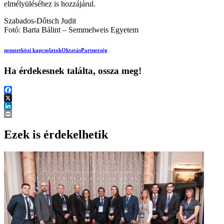
elmélyüléséhez is hozzájárul.
Szabados-Dőtsch Judit
Fotó: Barta Bálint – Semmelweis Egyetem
nemzetközi kapcsolatok
Oktatás
Partnerség
Ha érdekesnek találta, ossza meg!
Facebook
X
LinkedIn
Print
Ezek is érdekelhetik