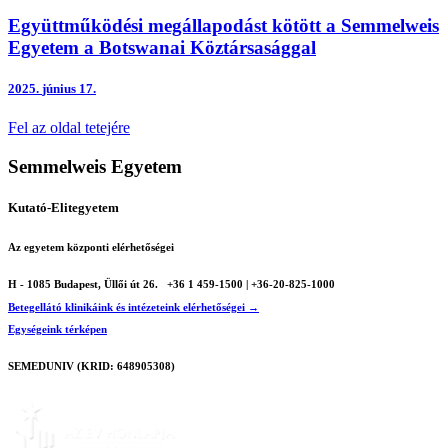
Együttműködési megállapodást kötött a Semmelweis
Egyetem a Botswanai Köztársasággal
2025.
június 17.
Fel az oldal tetejére
Semmelweis Egyetem
Kutató-Elitegyetem
Az egyetem központi elérhetőségei
H - 1085 Budapest, Üllői út 26.
+36 1 459-1500 | +36-20-825-1000
Betegellátó klinikáink és intézeteink elérhetőségei →
Egységeink térképen
SEMEDUNIV (KRID: 648905308)