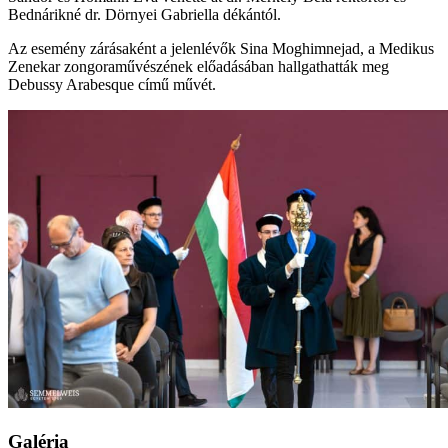
Bednárikné dr. Dörnyei Gabriella dékántól.
Az esemény zárásaként a jelenlévők Sina Moghimnejad, a Medikus
Zenekar zongoraművészének előadásában hallgathatták meg
Debussy Arabesque című művét.
Galéria