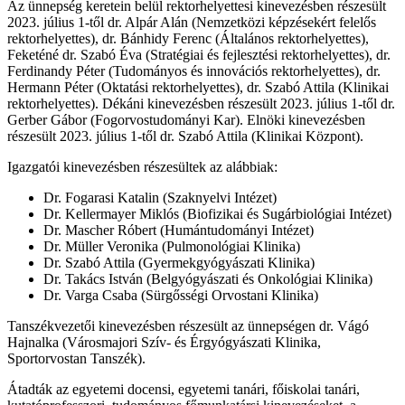
Az ünnepség keretein belül rektorhelyettesi kinevezésben részesült
2023. július 1-től dr. Alpár Alán (Nemzetközi képzésekért felelős
rektorhelyettes), dr. Bánhidy Ferenc (Általános rektorhelyettes),
Feketéné dr. Szabó Éva (Stratégiai és fejlesztési rektorhelyettes), dr.
Ferdinandy Péter (Tudományos és innovációs rektorhelyettes), dr.
Hermann Péter (Oktatási rektorhelyettes), dr. Szabó Attila (Klinikai
rektorhelyettes). Dékáni kinevezésben részesült 2023. július 1-től dr.
Gerber Gábor (Fogorvostudományi Kar). Elnöki kinevezésben
részesült 2023. július 1-től dr. Szabó Attila (Klinikai Központ).
Igazgatói kinevezésben részesültek az alábbiak:
Dr. Fogarasi Katalin (Szaknyelvi Intézet)
Dr. Kellermayer Miklós (Biofizikai és Sugárbiológiai Intézet)
Dr. Mascher Róbert (Humántudományi Intézet)
Dr. Müller Veronika (Pulmonológiai Klinika)
Dr. Szabó Attila (Gyermekgyógyászati Klinika)
Dr. Takács István (Belgyógyászati és Onkológiai Klinika)
Dr. Varga Csaba (Sürgősségi Orvostani Klinika)
Tanszékvezetői kinevezésben részesült az ünnepségen dr. Vágó
Hajnalka (Városmajori Szív- és Érgyógyászati Klinika,
Sportorvostan Tanszék).
Átadták az egyetemi docensi, egyetemi tanári, főiskolai tanári,