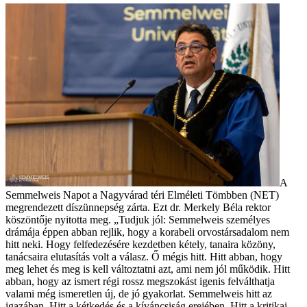
A
Semmelweis Napot a Nagyvárad téri Elméleti Tömbben (NET)
megrendezett díszünnepség zárta. Ezt dr. Merkely Béla rektor
köszöntője nyitotta meg. „Tudjuk jól: Semmelweis személyes
drámája éppen abban rejlik, hogy a korabeli orvostársadalom nem
hitt neki. Hogy felfedezésére kezdetben kétely, tanaira közöny,
tanácsaira elutasítás volt a válasz. Ő mégis hitt. Hitt abban, hogy
meg lehet és meg is kell változtatni azt, ami nem jól működik. Hitt
abban, hogy az ismert régi rossz megszokást igenis felválthatja
valami még ismeretlen új, de jó gyakorlat. Semmelweis hitt az
igazában. Hitt a kétkedés és a kíváncsiság erejében. Hitt a kritikai