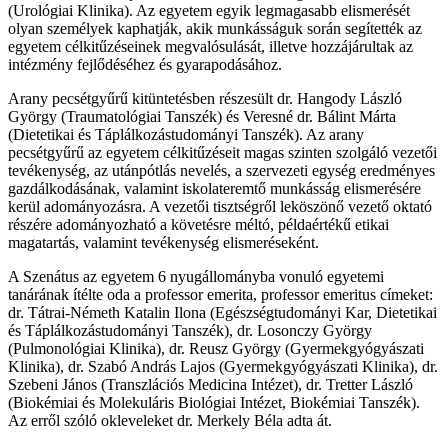
(Urológiai Klinika). Az egyetem egyik legmagasabb elismerését
olyan személyek kaphatják, akik munkásságuk során segítették az
egyetem célkitűzéseinek megvalósulását, illetve hozzájárultak az
intézmény fejlődéséhez és gyarapodásához.
Arany pecsétgyűrű kitüntetésben részesült dr. Hangody László
György (Traumatológiai Tanszék) és Veresné dr. Bálint Márta
(Dietetikai és Táplálkozástudományi Tanszék). Az arany
pecsétgyűrű az egyetem célkitűzéseit magas szinten szolgáló vezetői
tevékenység, az utánpótlás nevelés, a szervezeti egység eredményes
gazdálkodásának, valamint iskolateremtő munkásság elismerésére
kerül adományozásra. A vezetői tisztségről leköszönő vezető oktató
részére adományozható a követésre méltó, példaértékű etikai
magatartás, valamint tevékenység elismeréseként.
A Szenátus az egyetem 6 nyugállományba vonuló egyetemi
tanárának ítélte oda a professor emerita, professor emeritus címeket:
dr. Tátrai-Németh Katalin Ilona (Egészségtudományi Kar, Dietetikai
és Táplálkozástudományi Tanszék), dr. Losonczy György
(Pulmonológiai Klinika), dr. Reusz György (Gyermekgyógyászati
Klinika), dr. Szabó András Lajos (Gyermekgyógyászati Klinika), dr.
Szebeni János (Transzlációs Medicina Intézet), dr. Tretter László
(Biokémiai és Molekuláris Biológiai Intézet, Biokémiai Tanszék).
Az erről szóló okleveleket dr. Merkely Béla adta át.