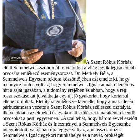
A Szent Rókus Kórház
előtti Semmelweis-szobornál folytatódott a világ egyik legismertebb
orvosára emlékező eseménysorozat. Dr. Merkely Béla, a
Semmelweis Egyetem rektora köszöntőjében azt emelte ki, hogy
mennyire fontos volt az, hogy Semmelweis Ignác annak ellenére is
hitt a saját igazában, a tudomány erejében és abban, hogy a régi
rossz szokásokat felválthatja egy új, jó gyakorlat, hogy kortársai
ellene fordultak. Életútjára emlékezve kiemelte, hogy annak idején
párhuzamosan vezette a Szent Rókus Kórház szülészeti osztályát,
illetve oktatta az elméleti és gyakorlati szülészet tanáraként a leendő
orvosokat a pesti egyetemen. „Azzal tehát, hogy három évvel ezelőtt
a Szent Rókus Kórház és Intézményei a Semmelweis Egyetembe
integrálódott, valójában újra eggyé vált az, ami összetartozik:
Semmelweis Ignác egykori munkahelye és a nevét, örökségét