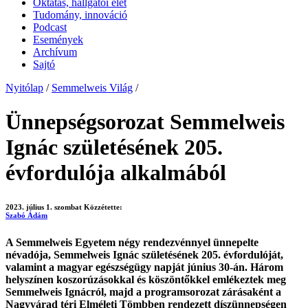
Oktatás, hallgatói élet
Tudomány, innováció
Podcast
Események
Archívum
Sajtó
Nyitólap
/
Semmelweis Világ
/
Ünnepségsorozat Semmelweis
Ignác születésének 205.
évfordulója alkalmából
2023. július 1. szombat
Közzétette:
Szabó Ádám
A Semmelweis Egyetem négy rendezvénnyel ünnepelte
névadója, Semmelweis Ignác születésének 205. évfordulóját,
valamint a magyar egészségügy napját június 30-án. Három
helyszínen koszorúzásokkal és köszöntőkkel emlékeztek meg
Semmelweis Ignácról, majd a programsorozat zárásaként a
Nagyvárad téri Elméleti Tömbben rendezett díszünnepségen