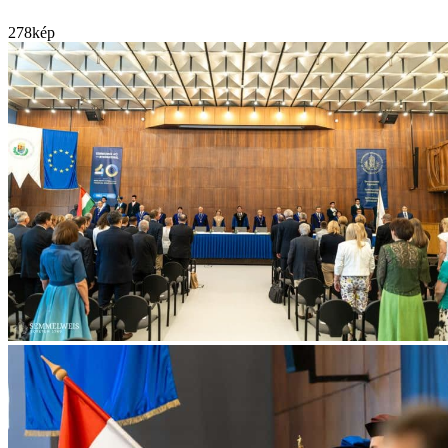
278
kép