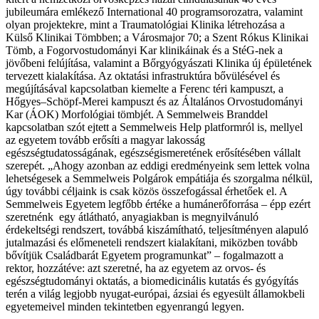
jubileumára emlékező International 40 programsorozatra, valamint
olyan projektekre, mint a Traumatológiai Klinika létrehozása a
Külső Klinikai Tömbben; a Városmajor 70; a Szent Rókus Klinikai
Tömb, a Fogorvostudományi Kar klinikáinak és a StéG-nek a
jövőbeni felújítása, valamint a Bőrgyógyászati Klinika új épületének
tervezett kialakítása. Az oktatási infrastruktúra bővülésével és
megújításával kapcsolatban kiemelte a Ferenc téri kampuszt, a
Hőgyes–Schöpf-Merei kampuszt és az Általános Orvostudományi
Kar (ÁOK) Morfológiai tömbjét. A Semmelweis Branddel
kapcsolatban szót ejtett a Semmelweis Help platformról is, mellyel
az egyetem tovább erősíti a magyar lakosság
egészségtudatosságának, egészségismeretének erősítésében vállalt
szerepét. „Ahogy azonban az eddigi eredményeink sem lettek volna
lehetségesek a Semmelweis Polgárok empátiája és szorgalma nélkül,
úgy további céljaink is csak közös összefogással érhetőek el. A
Semmelweis Egyetem legfőbb értéke a humánerőforrása – épp ezért
szeretnénk egy átlátható, anyagiakban is megnyilvánuló
érdekeltségi rendszert, továbbá kiszámítható, teljesítményen alapuló
jutalmazási és előmeneteli rendszert kialakítani, miközben tovább
bővítjük Családbarát Egyetem programunkat” – fogalmazott a
rektor, hozzátéve: azt szeretné, ha az egyetem az orvos- és
egészségtudományi oktatás, a biomedicinális kutatás és gyógyítás
terén a világ legjobb nyugat-európai, ázsiai és egyesült államokbeli
egyetemeivel minden tekintetben egyenrangú legyen.