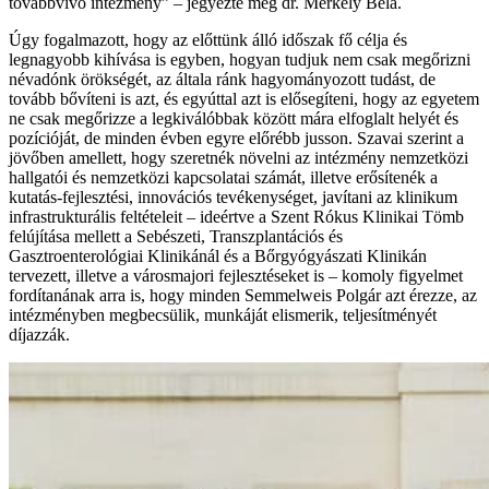
továbbvivő intézmény” – jegyezte meg dr. Merkely Béla.
Úgy fogalmazott, hogy az előttünk álló időszak fő célja és
legnagyobb kihívása is egyben, hogyan tudjuk nem csak megőrizni
névadónk örökségét, az általa ránk hagyományozott tudást, de
tovább bővíteni is azt, és egyúttal azt is elősegíteni, hogy az egyetem
ne csak megőrizze a legkiválóbbak között mára elfoglalt helyét és
pozícióját, de minden évben egyre előrébb jusson. Szavai szerint a
jövőben amellett, hogy szeretnék növelni az intézmény nemzetközi
hallgatói és nemzetközi kapcsolatai számát, illetve erősítenék a
kutatás-fejlesztési, innovációs tevékenységet, javítani az klinikum
infrastrukturális feltételeit – ideértve a Szent Rókus Klinikai Tömb
felújítása mellett a Sebészeti, Transzplantációs és
Gasztroenterológiai Klinikánál és a Bőrgyógyászati Klinikán
tervezett, illetve a városmajori fejlesztéseket is – komoly figyelmet
fordítanának arra is, hogy minden Semmelweis Polgár azt érezze, az
intézményben megbecsülik, munkáját elismerik, teljesítményét
díjazzák.