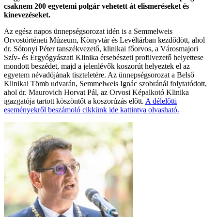
csaknem 200 egyetemi polgár vehetett át elismeréseket és
kinevezéseket.
Az egész napos ünnepségsorozat idén is a Semmelweis
Orvostörténeti Múzeum, Könyvtár és Levéltárban kezdődött, ahol
dr. Sótonyi Péter tanszékvezető, klinikai főorvos, a Városmajori
Szív- és Érgyógyászati Klinika érsebészeti profilvezető helyettese
mondott beszédet, majd a jelenlévők koszorút helyeztek el az
egyetem névadójának tiszteletére. Az ünnepségsorozat a Belső
Klinikai Tömb udvarán, Semmelweis Ignác szobránál folytatódott,
ahol dr. Maurovich Horvat Pál, az Orvosi Képalkotó Klinika
igazgatója tartott köszöntőt a koszorúzás előtt.
A délelőtti
eseményekről beszámoló cikkünk ide kattintva olvasható.