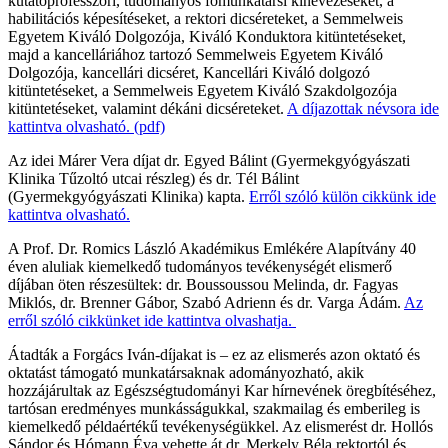
kutatóprofesszori, tudományos főmunkatársi kinevezéseket, a
habilitációs képesítéseket, a rektori dicséreteket, a Semmelweis
Egyetem Kiváló Dolgozója, Kiváló Konduktora kitüntetéseket,
majd a kancelláriához tartozó Semmelweis Egyetem Kiváló
Dolgozója, kancellári dicséret, Kancellári Kiváló dolgozó
kitüntetéseket, a Semmelweis Egyetem Kiváló Szakdolgozója
kitüntetéseket, valamint dékáni dicséreteket.
A díjazottak névsora ide
kattintva olvasható. (pdf)
Az idei Márer Vera díjat dr. Egyed Bálint (Gyermekgyógyászati
Klinika Tűzoltó utcai részleg) és dr. Tél Bálint
(Gyermekgyógyászati Klinika) kapta.
Erről szóló külön cikkünk ide
kattintva olvasható.
A Prof. Dr. Romics László Akadémikus Emlékére Alapítvány 40
éven aluliak kiemelkedő tudományos tevékenységét elismerő
díjában öten részesültek: dr. Boussoussou Melinda, dr. Fagyas
Miklós, dr. Brenner Gábor, Szabó Adrienn és dr. Varga Ádám.
Az
erről szóló cikkünket ide kattintva olvashatja.
Átadták a Forgács Iván-díjakat is – ez az elismerés azon oktató és
oktatást támogató munkatársaknak adományozható, akik
hozzájárultak az Egészségtudományi Kar hírnevének öregbítéséhez,
tartósan eredményes munkásságukkal, szakmailag és emberileg is
kiemelkedő példaértékű tevékenységükkel. Az elismerést dr. Hollós
Sándor és Hómann Éva vehette át dr. Merkely Béla rektortól és