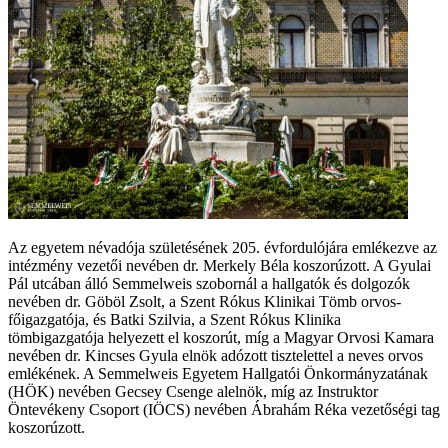
Az egyetem névadója születésének 205. évfordulójára emlékezve az
intézmény vezetői nevében dr. Merkely Béla koszorúzott. A Gyulai
Pál utcában álló Semmelweis szobornál a hallgatók és dolgozók
nevében dr. Göböl Zsolt, a Szent Rókus Klinikai Tömb orvos-
főigazgatója, és Batki Szilvia, a Szent Rókus Klinika
tömbigazgatója helyezett el koszorút, míg a Magyar Orvosi Kamara
nevében dr. Kincses Gyula elnök adózott tisztelettel a neves orvos
emlékének. A Semmelweis Egyetem Hallgatói Önkormányzatának
(HÖK) nevében Gecsey Csenge alelnök, míg az Instruktor
Öntevékeny Csoport (IÖCS) nevében Ábrahám Réka vezetőségi tag
koszorúzott.