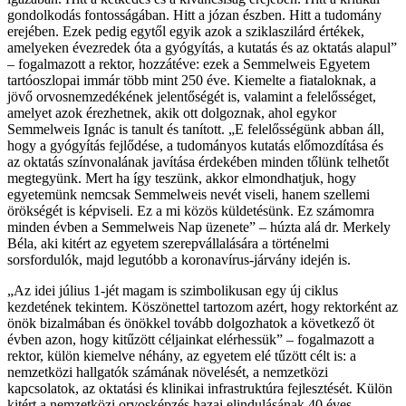
gondolkodás fontosságában. Hitt a józan észben. Hitt a tudomány
erejében. Ezek pedig egytől egyik azok a sziklaszilárd értékek,
amelyeken évezredek óta a gyógyítás, a kutatás és az oktatás alapul”
– fogalmazott a rektor, hozzátéve: ezek a Semmelweis Egyetem
tartóoszlopai immár több mint 250 éve. Kiemelte a fiataloknak, a
jövő orvosnemzedékének jelentőségét is, valamint a felelősséget,
amelyet azok érezhetnek, akik ott dolgoznak, ahol egykor
Semmelweis Ignác is tanult és tanított. „E felelősségünk abban áll,
hogy a gyógyítás fejlődése, a tudományos kutatás előmozdítása és
az oktatás színvonalának javítása érdekében minden tőlünk telhetőt
megtegyünk. Mert ha így teszünk, akkor elmondhatjuk, hogy
egyetemünk nemcsak Semmelweis nevét viseli, hanem szellemi
örökségét is képviseli. Ez a mi közös küldetésünk. Ez számomra
minden évben a Semmelweis Nap üzenete” – húzta alá dr. Merkely
Béla, aki kitért az egyetem szerepvállalására a történelmi
sorsfordulók, majd legutóbb a koronavírus-járvány idején is.
„Az idei július 1-jét magam is szimbolikusan egy új ciklus
kezdetének tekintem. Köszönettel tartozom azért, hogy rektorként az
önök bizalmában és önökkel tovább dolgozhatok a következő öt
évben azon, hogy kitűzött céljainkat elérhessük” – fogalmazott a
rektor, külön kiemelve néhány, az egyetem elé tűzött célt is: a
nemzetközi hallgatók számának növelését, a nemzetközi
kapcsolatok, az oktatási és klinikai infrastruktúra fejlesztését. Külön
kitért a nemzetközi orvosképzés hazai elindulásának 40 éves