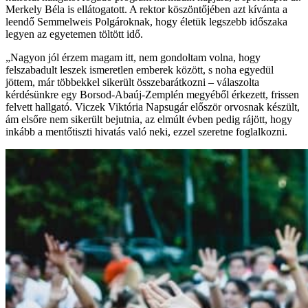
Merkely Béla is ellátogatott. A rektor köszöntőjében azt kívánta a
leendő Semmelweis Polgároknak, hogy életük legszebb időszaka
legyen az egyetemen töltött idő.
„Nagyon jól érzem magam itt, nem gondoltam volna, hogy
felszabadult leszek ismeretlen emberek között, s noha egyedül
jöttem, már többekkel sikerült összebarátkozni – válaszolta
kérdésünkre egy Borsod-Abaúj-Zemplén megyéből érkezett, frissen
felvett hallgató. Viczek Viktória Napsugár először orvosnak készült,
ám elsőre nem sikerült bejutnia, az elmúlt évben pedig rájött, hogy
inkább a mentőtiszti hivatás való neki, ezzel szeretne foglalkozni.