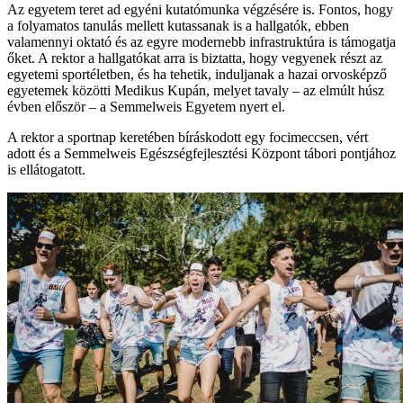
Az egyetem teret ad egyéni kutatómunka végzésére is. Fontos, hogy
a folyamatos tanulás mellett kutassanak is a hallgatók, ebben
valamennyi oktató és az egyre modernebb infrastruktúra is támogatja
őket. A rektor a hallgatókat arra is biztatta, hogy vegyenek részt az
egyetemi sportéletben, és ha tehetik, induljanak a hazai orvosképző
egyetemek közötti Medikus Kupán, melyet tavaly – az elmúlt húsz
évben először – a Semmelweis Egyetem nyert el.
A rektor a sportnap keretében bíráskodott egy focimeccsen, vért
adott és a Semmelweis Egészségfejlesztési Központ tábori pontjához
is ellátogatott.