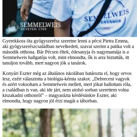
Gyerekkora óta gyógyszerész szeretne lenni a pécsi Pietra Emma,
aki gyógyszerészcsaládban nevelkedett, szavai szerint a patika volt a
második otthona. Bár Pécsen éltek, édesanyja és nagymamája is a
Semmelweis hallgatója volt, mint elmondta, ők is arra biztatták, itt
tanuljon tovább, mert nagyon jók a tanárok.
Konyári Eszter még az általános iskolában határozta el, hogy orvos
lesz, ezért választotta a biológia-kémia szakot. „Debreceni vagyok
és azért voksoltam a Semmelweis mellett, mert jókat hallottam róla,
a családban is van, aki ide járt, nem utolsó sorban szerettem volna
kiszakadni otthonról” – magyarázta kérdésünkre Eszter, aki
elmondta, hogy nagyon jól érzi magát a táborban.