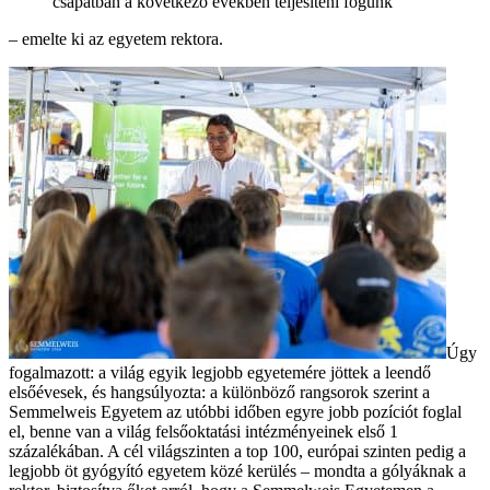
csapatban a következő években teljesíteni fogunk
– emelte ki az egyetem rektora.
Úgy
fogalmazott: a világ egyik legjobb egyetemére jöttek a leendő
elsőévesek, és hangsúlyozta: a különböző rangsorok szerint a
Semmelweis Egyetem az utóbbi időben egyre jobb pozíciót foglal
el, benne van a világ felsőoktatási intézményeinek első 1
százalékában. A cél világszinten a top 100, európai szinten pedig a
legjobb öt gyógyító egyetem közé kerülés – mondta a gólyáknak a