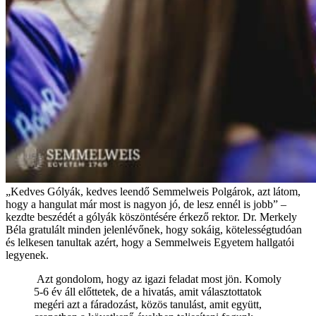
„Kedves Gólyák, kedves leendő Semmelweis Polgárok, azt látom,
hogy a hangulat már most is nagyon jó, de lesz ennél is jobb” –
kezdte beszédét a gólyák köszöntésére érkező rektor. Dr. Merkely
Béla gratulált minden jelenlévőnek, hogy sokáig, kötelességtudóan
és lelkesen tanultak azért, hogy a Semmelweis Egyetem hallgatói
legyenek.
Azt gondolom, hogy az igazi feladat most jön. Komoly
5-6 év áll előttetek, de a hivatás, amit választottatok
megéri azt a fáradozást, közös tanulást, amit együtt,