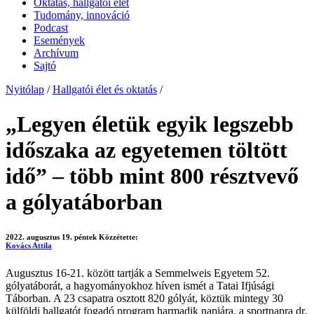
Oktatás, hallgatói élet
Tudomány, innováció
Podcast
Események
Archívum
Sajtó
Nyitólap
/
Hallgatói élet és oktatás
/
„Legyen életük egyik legszebb
időszaka az egyetemen töltött
idő” – több mint 800 résztvevő
a gólyatáborban
2022. augusztus 19. péntek
Közzétette:
Kovács Attila
Augusztus 16-21. között tartják a Semmelweis Egyetem 52.
gólyatáborát, a hagyományokhoz híven ismét a Tatai Ifjúsági
Táborban. A 23 csapatra osztott 820 gólyát, köztük mintegy 30
külföldi hallgatót fogadó program harmadik napjára, a sportnapra dr.