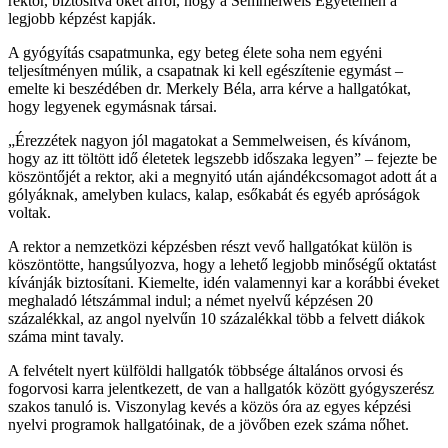
rektor, biztosítva őket arról, hogy a Semmelweis Egyetemen a
legjobb képzést kapják.
A gyógyítás csapatmunka, egy beteg élete soha nem egyéni
teljesítményen múlik, a csapatnak ki kell egészítenie egymást –
emelte ki beszédében dr. Merkely Béla, arra kérve a hallgatókat,
hogy legyenek egymásnak társai.
„Érezzétek nagyon jól magatokat a Semmelweisen, és kívánom,
hogy az itt töltött idő életetek legszebb időszaka legyen” – fejezte be
köszöntőjét a rektor, aki a megnyitó után ajándékcsomagot adott át a
gólyáknak, amelyben kulacs, kalap, esőkabát és egyéb apróságok
voltak.
A rektor a nemzetközi képzésben részt vevő hallgatókat külön is
köszöntötte, hangsúlyozva, hogy a lehető legjobb minőségű oktatást
kívánják biztosítani. Kiemelte, idén valamennyi kar a korábbi éveket
meghaladó létszámmal indul; a német nyelvű képzésen 20
százalékkal, az angol nyelvűn 10 százalékkal több a felvett diákok
száma mint tavaly.
A felvételt nyert külföldi hallgatók többsége általános orvosi és
fogorvosi karra jelentkezett, de van a hallgatók között gyógyszerész
szakos tanuló is. Viszonylag kevés a közös óra az egyes képzési
nyelvi programok hallgatóinak, de a jövőben ezek száma nőhet.