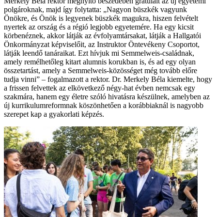
Merkely Béla rektor megnyitó beszédében gratulált az új egyetemi
polgároknak, majd így folytatta: „Nagyon büszkék vagyunk
Önökre, és Önök is legyenek büszkék magukra, hiszen felvételt
nyertek az ország és a régió legjobb egyetemére. Ha egy kicsit
körbenéznek, akkor látják az évfolyamtársakat, látják a Hallgatói
Önkormányzat képviselőit, az Instruktor Öntevékeny Csoportot,
látják leendő tanáraikat. Ezt hívjuk mi Semmelweis-családnak,
amely remélhetőleg kitart alumnis korukban is, és ad egy olyan
összetartást, amely a Semmelweis-közösséget még tovább előre
tudja vinni” – fogalmazott a rektor. Dr. Merkely Béla kiemelte, hogy
a frissen felvettek az elkövetkező négy-hat évben nemcsak egy
szakmára, hanem egy életre szóló hivatásra készülnek, amelyben az
új kurrikulumreformnak köszönhetően a korábbiaknál is nagyobb
szerepet kap a gyakorlati képzés.