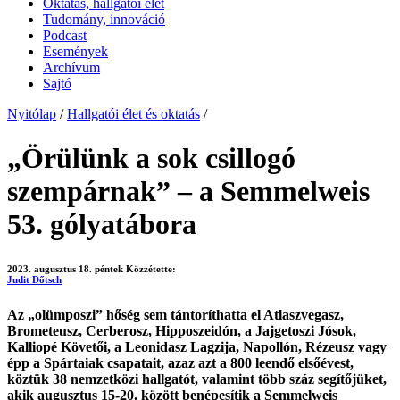
Oktatás, hallgatói élet
Tudomány, innováció
Podcast
Események
Archívum
Sajtó
Nyitólap
/
Hallgatói élet és oktatás
/
„Örülünk a sok csillogó
szempárnak” – a Semmelweis
53. gólyatábora
2023. augusztus 18. péntek
Közzétette:
Judit Dőtsch
Az „olümposzi” hőség sem tántoríthatta el Atlaszvegasz,
Brometeusz, Cerberosz, Hipposzeidón, a Jajgetoszi Jósok,
Kalliopé Követői, a Leonidasz Lagzija, Napollón, Rézeusz vagy
épp a Spártaiak csapatait, azaz azt a 800 leendő elsőévest,
köztük 38 nemzetközi hallgatót, valamint több száz segítőjüket,
akik augusztus 15-20. között benépesítik a Semmelweis