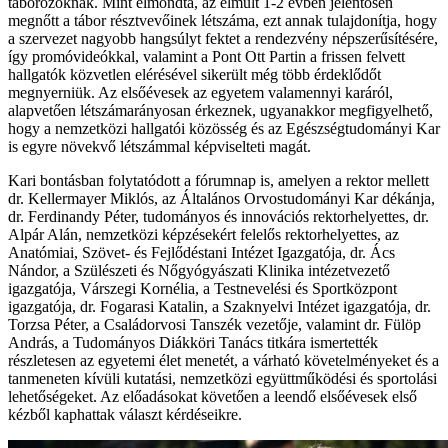
táborozóknak. Mint elmondta, az elmúlt 1-2 évben jelentősen
megnőtt a tábor résztvevőinek létszáma, ezt annak tulajdonítja, hogy
a szervezet nagyobb hangsúlyt fektet a rendezvény népszerűsítésére,
így promóvideókkal, valamint a Pont Ott Partin a frissen felvett
hallgatók közvetlen elérésével sikerült még több érdeklődőt
megnyerniük. Az elsőévesek az egyetem valamennyi karáról,
alapvetően létszámarányosan érkeznek, ugyanakkor megfigyelhető,
hogy a nemzetközi hallgatói közösség és az Egészségtudományi Kar
is egyre növekvő létszámmal képviselteti magát.
Kari bontásban folytatódott a fórumnap is, amelyen a rektor mellett
dr. Kellermayer Miklós, az Általános Orvostudományi Kar dékánja,
dr. Ferdinandy Péter, tudományos és innovációs rektorhelyettes, dr.
Alpár Alán, nemzetközi képzésekért felelős rektorhelyettes, az
Anatómiai, Szövet- és Fejlődéstani Intézet Igazgatója, dr. Ács
Nándor, a Szülészeti és Nőgyógyászati Klinika intézetvezető
igazgatója, Várszegi Kornélia, a Testnevelési és Sportközpont
igazgatója, dr. Fogarasi Katalin, a Szaknyelvi Intézet igazgatója, dr.
Torzsa Péter, a Családorvosi Tanszék vezetője, valamint dr. Fülöp
András, a Tudományos Diákköri Tanács titkára ismertették
részletesen az egyetemi élet menetét, a várható követelményeket és a
tanmeneten kívüli kutatási, nemzetközi együttműködési és sportolási
lehetőségeket. Az előadásokat követően a leendő elsőévesek első
kézből kaphattak választ kérdéseikre.