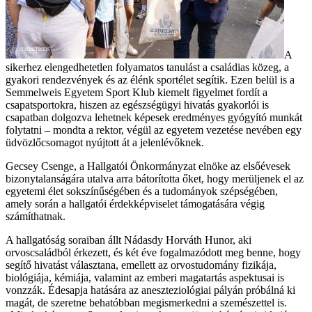
A
sikerhez elengedhetetlen folyamatos tanulást a családias közeg, a
gyakori rendezvények és az élénk sportélet segítik. Ezen belül is a
Semmelweis Egyetem Sport Klub kiemelt figyelmet fordít a
csapatsportokra, hiszen az egészségügyi hivatás gyakorlói is
csapatban dolgozva lehetnek képesek eredményes gyógyító munkát
folytatni – mondta a rektor, végül az egyetem vezetése nevében egy
üdvözlőcsomagot nyújtott át a jelenlévőknek.
Gecsey Csenge, a Hallgatói Önkormányzat elnöke az elsőévesek
bizonytalanságára utalva arra bátorította őket, hogy merüljenek el az
egyetemi élet sokszínűségében és a tudományok szépségében,
amely során a hallgatói érdekképviselet támogatására végig
számíthatnak.
A hallgatóság soraiban állt Nádasdy Horváth Hunor, aki
orvoscsaládból érkezett, és két éve fogalmazódott meg benne, hogy
segítő hivatást választana, emellett az orvostudomány fizikája,
biológiája, kémiája, valamint az emberi magatartás aspektusai is
vonzzák. Édesapja hatására az aneszteziológiai pályán próbálná ki
magát, de szeretne behatóbban megismerkedni a szemészettel is.