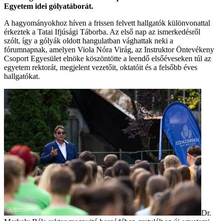
Egyetem idei gólyatáborát.
A hagyományokhoz híven a frissen felvett hallgatók különvonattal
érkeztek a Tatai Ifjúsági Táborba. Az első nap az ismerkedésről
szólt, így a gólyák oldott hangulatban vághattak neki a
fórumnapnak, amelyen Viola Nóra Virág, az Instruktor Öntevékeny
Csoport Egyesület elnöke köszöntötte a leendő elsőéveseken túl az
egyetem rektorát, megjelent vezetőit, oktatóit és a felsőbb éves
hallgatókat.
Dr.