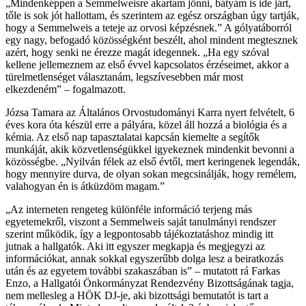
„Mindenképpen a Semmelweisre akartam jönni, bátyám is ide járt,
tőle is sok jót hallottam, és szerintem az egész országban úgy tartják,
hogy a Semmelweis a teteje az orvosi képzésnek.” A gólyatáborról
egy nagy, befogadó közösségként beszélt, ahol mindent megtesznek
azért, hogy senki ne érezze magát idegennek. „Ha egy szóval
kellene jellemeznem az első évvel kapcsolatos érzéseimet, akkor a
türelmetlenséget választanám, legszívesebben már most
elkezdeném” – fogalmazott.
Józsa Tamara az Általános Orvostudományi Karra nyert felvételt, 6
éves kora óta készül erre a pályára, közel áll hozzá a biológia és a
kémia. Az első nap tapasztalatai kapcsán kiemelte a segítők
munkáját, akik közvetlenségükkel igyekeznek mindenkit bevonni a
közösségbe. „Nyilván félek az első évtől, mert keringenek legendák,
hogy mennyire durva, de olyan sokan megcsinálják, hogy remélem,
valahogyan én is átküzdöm magam.”
„Az interneten rengeteg különféle információ terjeng más
egyetemekről, viszont a Semmelweis saját tanulmányi rendszer
szerint működik, így a legpontosabb tájékoztatáshoz mindig itt
jutnak a hallgatók. Aki itt egyszer megkapja és megjegyzi az
információkat, annak sokkal egyszerűbb dolga lesz a beiratkozás
után és az egyetem további szakaszában is” – mutatott rá Farkas
Enzo, a Hallgatói Önkormányzat Rendezvény Bizottságának tagja,
nem mellesleg a HÖK DJ-je, aki bizottsági bemutatót is tart a