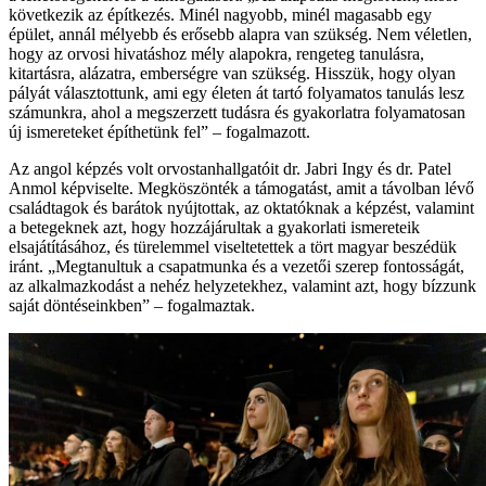
következik az építkezés. Minél nagyobb, minél magasabb egy
épület, annál mélyebb és erősebb alapra van szükség. Nem véletlen,
hogy az orvosi hivatáshoz mély alapokra, rengeteg tanulásra,
kitartásra, alázatra, emberségre van szükség. Hisszük, hogy olyan
pályát választottunk, ami egy életen át tartó folyamatos tanulás lesz
számunkra, ahol a megszerzett tudásra és gyakorlatra folyamatosan
új ismereteket építhetünk fel” – fogalmazott.
Az angol képzés volt orvostanhallgatóit dr. Jabri Ingy és dr. Patel
Anmol képviselte. Megköszönték a támogatást, amit a távolban lévő
családtagok és barátok nyújtottak, az oktatóknak a képzést, valamint
a betegeknek azt, hogy hozzájárultak a gyakorlati ismereteik
elsajátításához, és türelemmel viseltetettek a tört magyar beszédük
iránt. „Megtanultuk a csapatmunka és a vezetői szerep fontosságát,
az alkalmazkodást a nehéz helyzetekhez, valamint azt, hogy bízzunk
saját döntéseinkben” – fogalmaztak.