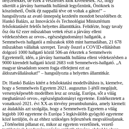
helyzetekkel, de ezek a vészterhes idők kivételesek. Az, hogy
sikerült a járvány harmadik hullámát legyőznünk, Önöknek is
köszönhető, Önök éjt nappallá téve ott voltak a gáton!” –
hangsúlyozta az avató ünnepség kezdetén mondott beszédében dr.
Hankó Balázs, az Innovációs és Technológiai Minisztérium
felsőoktatásért felelős helyettes államtitkára. Felidézte, hogy tavaly
ősz óta 62 ezer műszakban vettek részt a járvány elleni
védekezésben az orvos-, egészségtudományi hallgatók, a
Semmelweis hallgatói a műszakok több mint harmadában, 21 678
műszakban vállaltak szerepet. Tavaly ősszel a COVID-ellátásban
dolgozó 1000 hallgató közül 506-an érkeztek a Semmelweis
Egyetemről, idén, a járvány harmadik hulláma elleni védekezésben a
9000 kirendelt hallgató közül 2683 volt Semmelweis-hallgató. „A
magyar társadalom sosem fogja elfelejteni ezt az
áldozatvállalásukat!” – hangsúlyozta a helyettes államtitkár.
Dr. Hankó Balázs kitért a felsőoktatási modellváltásra is, kiemelve,
hogy a Semmelweis Egyetem 2021. augusztus 1-jétől megújult,
versenyképesebb modellben lesz az ország, Európa, sőt a világ
meghatározó orvos-, egészségtudományi egyeteme. Emlékeztetett a
vonatkozó 2021. évi XX-as törvény preambulumára, amely kiemeli:
az átalakítás azt szolgálja, hogy a Semmelweis Egyetem a világ
legjobb 100 egyeteme és Európa 5 legkiválóbb gyógyító egyeteme
közé kerüljön, és az ehhez szükséges fejlesztések megvalósuljanak.
„Történelmi pillanat ez, mikor az egyetem vezetőinek, vezető