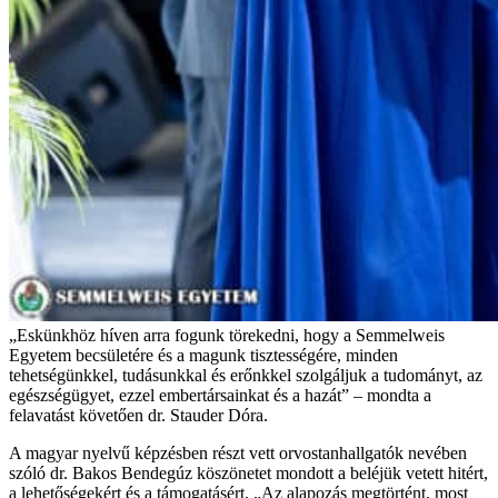
„Eskünkhöz híven arra fogunk törekedni, hogy a Semmelweis
Egyetem becsületére és a magunk tisztességére, minden
tehetségünkkel, tudásunkkal és erőnkkel szolgáljuk a tudományt, az
egészségügyet, ezzel embertársainkat és a hazát” – mondta a
felavatást követően dr. Stauder Dóra.
A magyar nyelvű képzésben részt vett orvostanhallgatók nevében
szóló dr. Bakos Bendegúz köszönetet mondott a beléjük vetett hitért,
a lehetőségekért és a támogatásért. „Az alapozás megtörtént, most