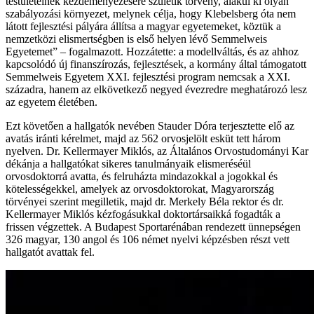
testületeinek kezdeményezésére születik törvény, alakul ki olyan
szabályozási környezet, melynek célja, hogy Klebelsberg óta nem
látott fejlesztési pályára állítsa a magyar egyetemeket, köztük a
nemzetközi elismertségben is első helyen lévő Semmelweis
Egyetemet” – fogalmazott. Hozzátette: a modellváltás, és az ahhoz
kapcsolódó új finanszírozás, fejlesztések, a kormány által támogatott
Semmelweis Egyetem XXI. fejlesztési program nemcsak a XXI.
századra, hanem az elkövetkező negyed évezredre meghatározó lesz
az egyetem életében.
Ezt követően a hallgatók nevében Stauder Dóra terjesztette elő az
avatás iránti kérelmet, majd az 562 orvosjelölt esküt tett három
nyelven. Dr. Kellermayer Miklós, az Általános Orvostudományi Kar
dékánja a hallgatókat sikeres tanulmányaik elismeréséül
orvosdoktorrá avatta, és felruházta mindazokkal a jogokkal és
kötelességekkel, amelyek az orvosdoktorokat, Magyarország
törvényei szerint megilletik, majd dr. Merkely Béla rektor és dr.
Kellermayer Miklós kézfogásukkal doktortársaikká fogadták a
frissen végzettek. A Budapest Sportarénában rendezett ünnepségen
326 magyar, 130 angol és 106 német nyelvi képzésben részt vett
hallgatót avattak fel.