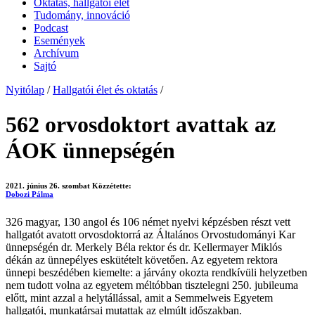
Oktatás, hallgatói élet
Tudomány, innováció
Podcast
Események
Archívum
Sajtó
Nyitólap
/
Hallgatói élet és oktatás
/
562 orvosdoktort avattak az
ÁOK ünnepségén
2021. június 26. szombat
Közzétette:
Dobozi Pálma
326 magyar, 130 angol és 106 német nyelvi képzésben részt vett
hallgatót avatott orvosdoktorrá az Általános Orvostudományi Kar
ünnepségén dr. Merkely Béla rektor és dr. Kellermayer Miklós
dékán az ünnepélyes eskütételt követően. Az egyetem rektora
ünnepi beszédében kiemelte: a járvány okozta rendkívüli helyzetben
nem tudott volna az egyetem méltóbban tisztelegni 250. jubileuma
előtt, mint azzal a helytállással, amit a Semmelweis Egyetem
hallgatói, munkatársai mutattak az elmúlt időszakban.