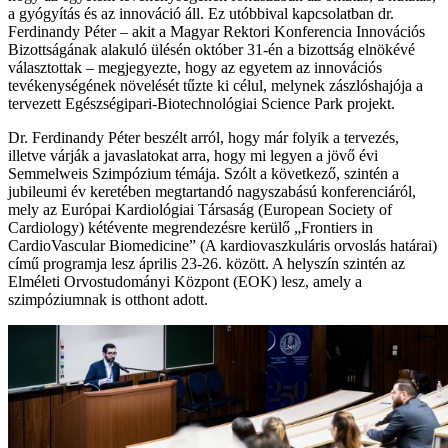
a gyógyítás és az innováció áll. Ez utóbbival kapcsolatban dr.
Ferdinandy Péter – akit a Magyar Rektori Konferencia Innovációs
Bizottságának alakuló ülésén október 31-én a bizottság elnökévé
választottak – megjegyezte, hogy az egyetem az innovációs
tevékenységének növelését tűzte ki célul, melynek zászlóshajója a
tervezett Egészségipari-Biotechnológiai Science Park projekt.
Dr. Ferdinandy Péter beszélt arról, hogy már folyik a tervezés,
illetve várják a javaslatokat arra, hogy mi legyen a jövő évi
Semmelweis Szimpózium témája. Szólt a következő, szintén a
jubileumi év keretében megtartandó nagyszabású konferenciáról,
mely az Európai Kardiológiai Társaság (European Society of
Cardiology) kétévente megrendezésre kerülő „Frontiers in
CardioVascular Biomedicine” (A kardiovaszkuláris orvoslás határai)
című programja lesz április 23-26. között. A helyszín szintén az
Elméleti Orvostudományi Központ (EOK) lesz, amely a
szimpóziumnak is otthont adott.