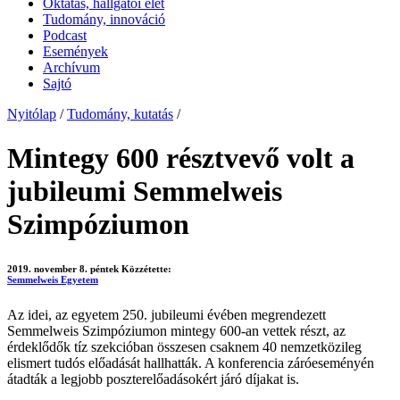
Oktatás, hallgatói élet
Tudomány, innováció
Podcast
Események
Archívum
Sajtó
Nyitólap
/
Tudomány, kutatás
/
Mintegy 600 résztvevő volt a
jubileumi Semmelweis
Szimpóziumon
2019. november 8. péntek
Közzétette:
Semmelweis Egyetem
Az idei, az egyetem 250. jubileumi évében megrendezett
Semmelweis Szimpóziumon mintegy 600-an vettek részt, az
érdeklődők tíz szekcióban összesen csaknem 40 nemzetközileg
elismert tudós előadását hallhatták. A konferencia záróeseményén
átadták a legjobb poszterelőadásokért járó díjakat is.