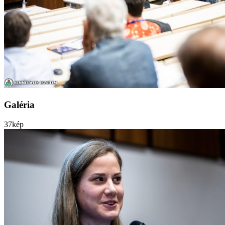
Galéria
37
kép