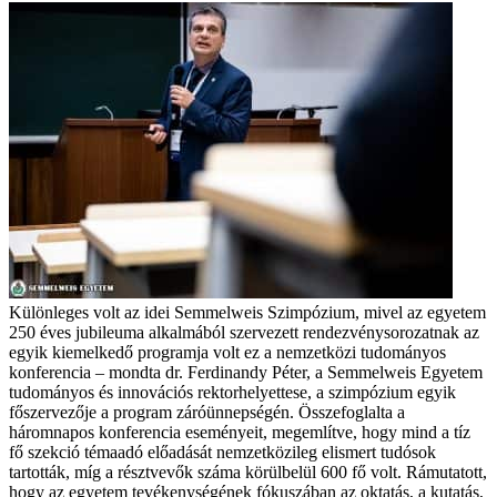
Különleges volt az idei Semmelweis Szimpózium, mivel az egyetem
250 éves jubileuma alkalmából szervezett rendezvénysorozatnak az
egyik kiemelkedő programja volt ez a nemzetközi tudományos
konferencia – mondta dr. Ferdinandy Péter, a Semmelweis Egyetem
tudományos és innovációs rektorhelyettese, a szimpózium egyik
főszervezője a program záróünnepségén. Összefoglalta a
háromnapos konferencia eseményeit, megemlítve, hogy mind a tíz
fő szekció témaadó előadását nemzetközileg elismert tudósok
tartották, míg a résztvevők száma körülbelül 600 fő volt. Rámutatott,
hogy az egyetem tevékenységének fókuszában az oktatás, a kutatás,