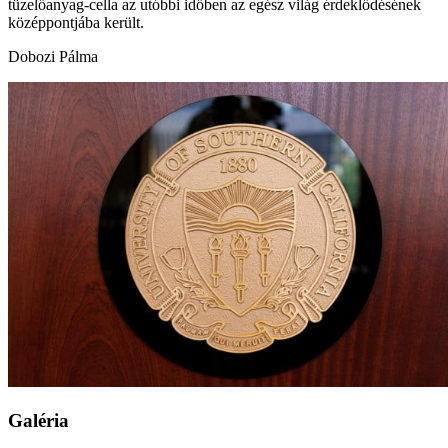
tüzelőanyag-cella az utóbbi időben az egész világ érdeklődésének
középpontjába került.
Dobozi Pálma
Galéria