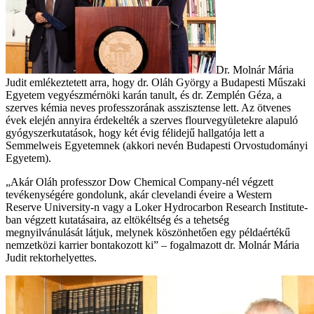
Dr. Molnár Mária
Judit emlékeztetett arra, hogy dr. Oláh György a Budapesti Műszaki
Egyetem vegyészmérnöki karán tanult, és dr. Zemplén Géza, a
szerves kémia neves professzorának asszisztense lett. Az ötvenes
évek elején annyira érdekelték a szerves flourvegyületekre alapuló
gyógyszerkutatások, hogy két évig félidejű hallgatója lett a
Semmelweis Egyetemnek (akkori nevén Budapesti Orvostudományi
Egyetem).
„Akár Oláh professzor Dow Chemical Company-nél végzett
tevékenységére gondolunk, akár clevelandi éveire a Western
Reserve University-n vagy a Loker Hydrocarbon Research Institute-
ban végzett kutatásaira, az eltökéltség és a tehetség
megnyilvánulását látjuk, melynek köszönhetően egy példaértékű
nemzetközi karrier bontakozott ki” – fogalmazott dr. Molnár Mária
Judit rektorhelyettes.