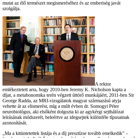
mutat az élő természet megismeréséhez és az emberiség javát
szolgálja.
A rektor
emlékeztetett arra, hogy 2010-ben Jeremy K. Nicholson kapta a
díjat, a metabonomika terén végzett úttörő munkájáért, 2011-ben Sir
George Radda, az MRI-vizsgálatok magyar származású atyja
vehette át az elismerést, míg a múlt évben dr. Somogyi Péter
neurobiológus, aki elsőként dolgozta ki az agykérgi sejthálózat
leírásának módszerét, beleértve az idegsejtek különféle típusainak
azonosítását.
„Ma a kitüntetettek listája és a díj presztízse tovább emelkedik” –