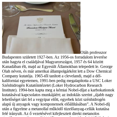
Oláh professzor
Budapesten született 1927-ben. Az 1956-os forradalom leverése
után hagyta el családjával Magyarországot, 1957 és 64 között
Kanadában élt, majd az Egyesült Államokban telepedett le. George
Olah néven, és már amerikai állampolgárként lett a Dow Chemical
Company kutatója. 1965-től tanított a clevelandi, majd a dél-
kaliforniai egyetemen, 1991-ben pedig megalapította a USC Loker
Szénhidrogén Kutatóintézetet (Loker Hydrocarbon Research
Institute). 1994-ben kapta meg a kémiai Nobel-díjat a karbokationok
kutatásával kapcsolatos munkájáért; az indoklás szerint „újabb nagy
lehetőséget tárt fel a vegyipar előtt, egyebek közt szénhidrogén
alapú új anyagok vagy komponensek előállításában”. A Nobel-díj
után a figyelme a metanollal működő tüzelőanyag-cellák kutatása
felé irányult. Az ő vezetésével kifejlesztett direkt metanolos