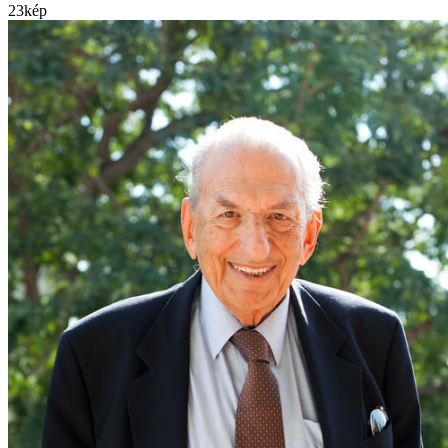
23
kép