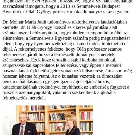
fogalmazott dr. Szél Ágoston, hozzátéve, hogy a Szenátus egyhangú
szavazással támogatta, hogy a 2013-as Semmelweis Budapest
Awardot dr. Oláh György professzornak adományozza az egyetem.
Dr. Molnár Mária Judit tudományos rektorhelyettes laudációjában
kiemelte: dr. Oláh György hosszú és sikeres pályafutása alatt
számtalanszor bebizonyította, hogy minden szempontból méltó az
elismerésre, a Semmelweis Egyetem számára pedig megtiszteltetést
jelent, hogy egy ilyen nemzetközileg elismert tudóst tüntethet ki e
díjjal. A rektorhelyettes felidézte, hogy Oláh professzor számos
felismeréssel járult hozzá a természettudományos ismeretek
szélesítéséhez. Ezek közé tartozik a stabil karbokationokkal,
szupersavakkal kapcsolatos felfedezése, vagy éppen a metanol
használatának új lehetőségeire vonatkozó felismerése, ám a sort még
hosszan lehetne folytatni. Az ő kutatásai vezettek az ólmozatlan
benzin előállításának egy igen gazdaságos eljárásához is,
kutatómunkájának eredményei enyhíthetik az emberiség függését a
fosszilis üzemanyagoktól, valamint csökkenthetik a globális
felmelegedés mértékét.