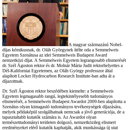
A magyar származású Nobel-
díjas kémikusnak, dr. Oláh Györgynek ítélte oda a Semmelweis
Egyetem Szenátusa az idei Semmelweis Budapest Award
nemzetközi díjat. A Semmelweis Egyetem legrangosabb elismerését
dr. Szél Ágoston rektor és dr. Molnár Mária Judit rektorhelyettes a
Dél-Kaliforniai Egyetemen, az Oláh György professzor által
alapított Locker Hydrocarbon Research Institute-ban adta át a
díjazottnak.
Dr. Szél Ágoston rektor beszédében kiemelte: a Semmelweis
Egyetem legmagasabb rangú, legtekintélyesebb tudományos
elismerését, a Semmelweis Budapest Awardot 2009-ben alapította a
Szenátus olyan kimagasló tudományos tevékenységek díjazására,
melyek példaképül szolgálhatnak nemcsak a jövő generációja, de a
tapasztaltabb kutatók számára is. Az Awardot olyan
természettudományi területen dolgozó, nemzetközileg elismert
eredményeket elérő kutatók kaphatják, akik munkássága új utat