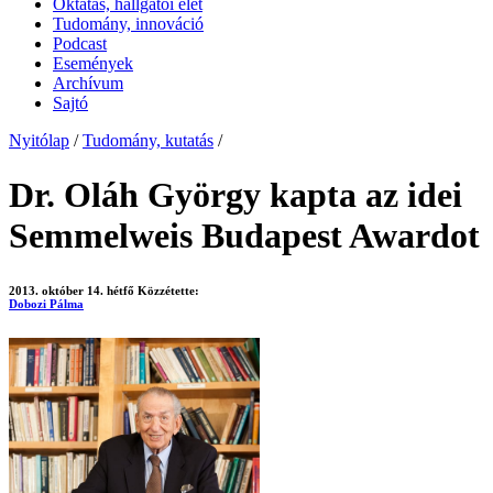
Oktatás, hallgatói élet
Tudomány, innováció
Podcast
Események
Archívum
Sajtó
Nyitólap
/
Tudomány, kutatás
/
Dr. Oláh György kapta az idei
Semmelweis Budapest Awardot
2013. október 14. hétfő
Közzétette:
Dobozi Pálma