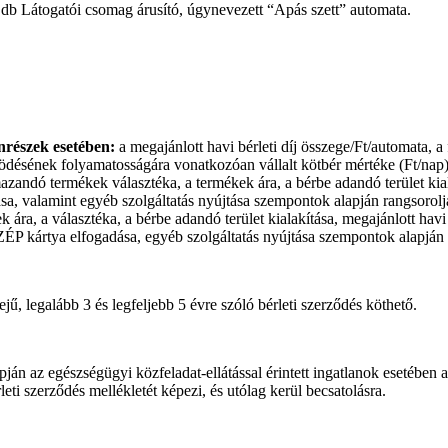
db Látogatói csomag árusító, úgynevezett “Apás szett” automata.
nrészek esetében:
a megajánlott havi bérleti díj összege/Ft/automata, 
ködésének folyamatosságára vonatkozóan vállalt kötbér mértéke (Ft/nap) 
mazandó termékek választéka, a termékek ára, a bérbe adandó terület kial
a, valamint egyéb szolgáltatás nyújtása szempontok alapján rangsorolj
ára, a választéka, a bérbe adandó terület kialakítása, megajánlott havi b
ÉP kártya elfogadása, egyéb szolgáltatás nyújtása szempontok alapján 
dejű, legalább 3 és legfeljebb 5 évre szóló bérleti szerződés köthető.
ján az egészségügyi közfeladat-ellátással érintett ingatlanok esetében 
eti szerződés mellékletét képezi, és utólag kerül becsatolásra.