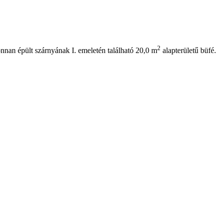
2
nnan épült szárnyának I. emeletén található 20,0 m
alapterületű büfé.