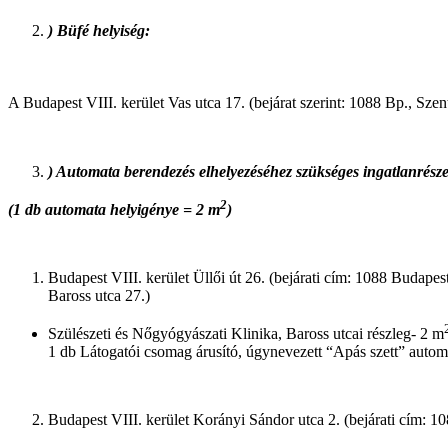
) Büfé helyiség:
A Budapest VIII. kerület Vas utca 17. (bejárat szerint: 1088 Bp., S
) Automata berendezés elhelyezéséhez szükséges ingatlanrész
2
(1 db automata helyigénye = 2 m
)
Budapest VIII. kerület Üllői út 26. (bejárati cím: 1088 Budapest
Baross utca 27.)
Szülészeti és Nőgyógyászati Klinika, Baross utcai részleg- 2 m
1 db Látogatói csomag árusító, úgynevezett “Apás szett” autom
Budapest VIII. kerület Korányi Sándor utca 2. (bejárati cím: 1