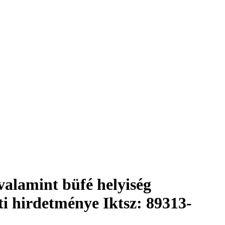
valamint büfé helyiség
i hirdetménye Iktsz: 89313-