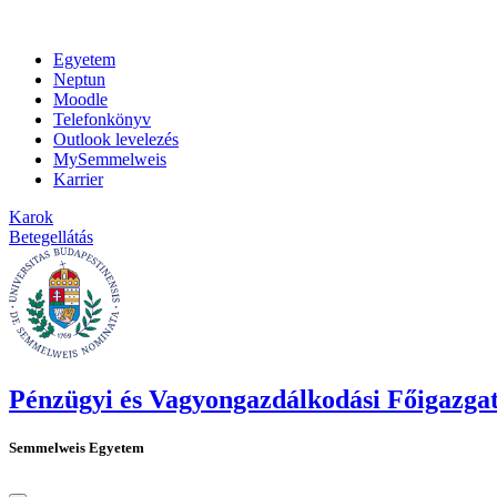
Egyetem
Neptun
Moodle
Telefonkönyv
Outlook levelezés
MySemmelweis
Karrier
Karok
Betegellátás
Pénzügyi és Vagyongazdálkodási Főigazga
Semmelweis Egyetem