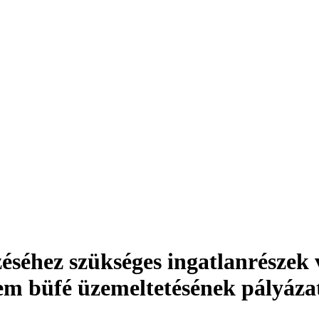
séhez szükséges ingatlanrészek 
em büfé üzemeltetésének pályázat