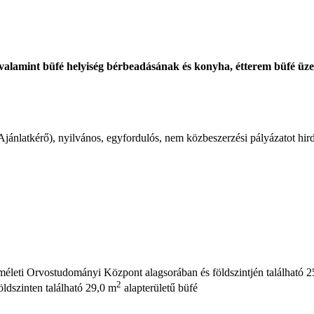
valamint büfé helyiség bérbeadásának és konyha, étterem büfé üz
Ajánlatkérő), nyilvános, egyfordulós, nem közbeszerzési pályázatot hi
életi Orvostudományi Központ alagsorában és földszintjén található 
2
földszinten található 29,0 m
alapterületű büfé