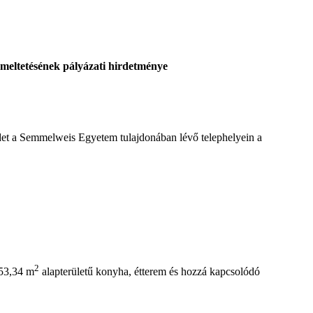
emeltetésének pályázati hirdetménye
rdet a Semmelweis Egyetem tulajdonában lévő telephelyein a
2
253,34 m
alapterületű konyha, étterem és hozzá kapcsolódó