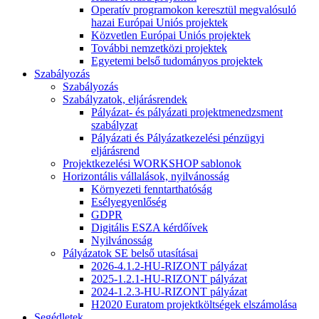
Operatív programokon keresztül megvalósuló
hazai Európai Uniós projektek
Közvetlen Európai Uniós projektek
További nemzetközi projektek
Egyetemi belső tudományos projektek
Szabályozás
Szabályozás
Szabályzatok, eljárásrendek
Pályázat- és pályázati projektmenedzsment
szabályzat
Pályázati és Pályázatkezelési pénzügyi
eljárásrend
Projektkezelési WORKSHOP sablonok
Horizontális vállalások, nyilvánosság
Környezeti fenntarthatóság
Esélyegyenlőség
GDPR
Digitális ESZA kérdőívek
Nyilvánosság
Pályázatok SE belső utasításai
2026-4.1.2-HU-RIZONT pályázat
2025-1.2.1-HU-RIZONT pályázat
2024-1.2.3-HU-RIZONT pályázat
H2020 Euratom projektköltségek elszámolása
Segédletek