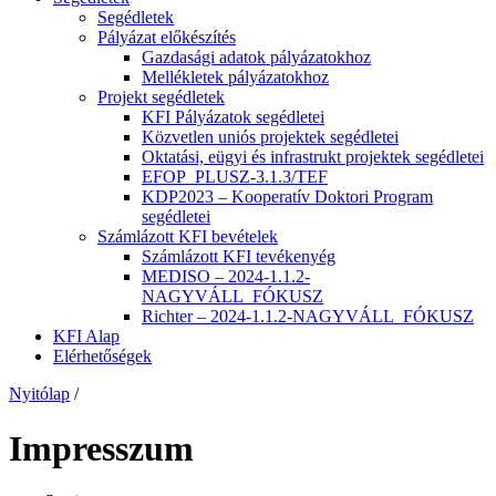
Segédletek
Pályázat előkészítés
Gazdasági adatok pályázatokhoz
Mellékletek pályázatokhoz
Projekt segédletek
KFI Pályázatok segédletei
Közvetlen uniós projektek segédletei
Oktatási, eügyi és infrastrukt projektek segédletei
EFOP_PLUSZ-3.1.3/TEF
KDP2023 – Kooperatív Doktori Program
segédletei
Számlázott KFI bevételek
Számlázott KFI tevékenyég
MEDISO – 2024-1.1.2-
NAGYVÁLL_FÓKUSZ
Richter – 2024-1.1.2-NAGYVÁLL_FÓKUSZ
KFI Alap
Elérhetőségek
Nyitólap
/
Impresszum