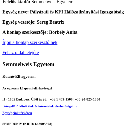
Felelős kiadó:
Semmelweis Egyetem
Egység neve: Pályázati és KFI Hálózatirányítási Igazgatóság
Egység vezetője: Sereg Beatrix
A honlap szerkesztője: Borbély Anita
Írjon a honlap szerkesztőinek
Fel az oldal tetejére
Semmelweis Egyetem
Kutató-Elitegyetem
Az egyetem központi elérhetőségei
H - 1085 Budapest, Üllői út 26.
+36 1 459-1500 | +36-20-825-1000
Betegellátó klinikáink és intézeteink elérhetőségei →
Egységeink térképen
SEMEDUNIV (KRID: 648905308)