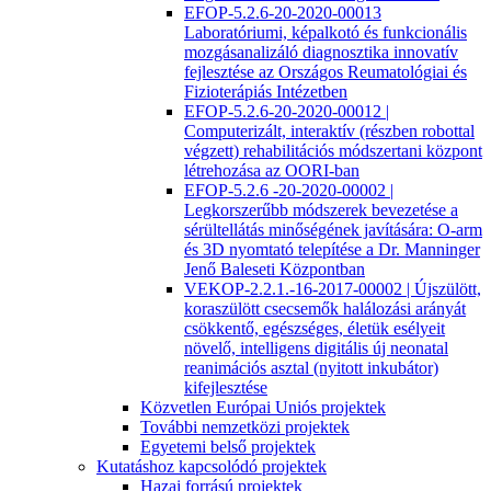
EFOP-5.2.6-20-2020-00013
Laboratóriumi, képalkotó és funkcionális
mozgásanalizáló diagnosztika innovatív
fejlesztése az Országos Reumatológiai és
Fizioterápiás Intézetben
EFOP-5.2.6-20-2020-00012 |
Computerizált, interaktív (részben robottal
végzett) rehabilitációs módszertani központ
létrehozása az OORI-ban
EFOP-5.2.6 -20-2020-00002 |
Legkorszerűbb módszerek bevezetése a
sérültellátás minőségének javítására: O-arm
és 3D nyomtató telepítése a Dr. Manninger
Jenő Baleseti Központban
VEKOP-2.2.1.-16-2017-00002 | Újszülött,
koraszülött csecsemők halálozási arányát
csökkentő, egészséges, életük esélyeit
növelő, intelligens digitális új neonatal
reanimációs asztal (nyitott inkubátor)
kifejlesztése
Közvetlen Európai Uniós projektek
További nemzetközi projektek
Egyetemi belső projektek
Kutatáshoz kapcsolódó projektek
Hazai forrású projektek