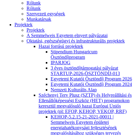
Rólunk
Rólunk
Szervezeti egységek
Munkatársak
Projektek
Projektek
A Semmelweis Egyetem elnyert pályázatai
Oktatási, egészségügyi és infrastrukturális projektek
Hazai forrású projektek
Stipendium Hungaricum
Ösztöndíjprogram
IPARJOG
3 éves ösztöndíjtámogatási pályázat
STARTUP-2026-ÖSZTÖNDÍJ-013
Egyetemi Kutatói Ösztöndíj Program 2026
Egyetemi Kutatói Ösztöndíj Program 2024
Nemzeti Kulturális Alap
Széchenyi Terv Plusz (SZTP) és Helyreállítási és
Ellenállóképességi Eszköz (HET) programokon
keresztül megvalósuló hazai Európai Uniós
projektek (pl: EFOP, KEHOP, VEKOP, RRF)
KEHOP-5.2.15-21-2021-00011 |
Semmelweis Egyetem épületei
energiahatékonysági fejlesztésének
megvalósításához szükséges tervezés