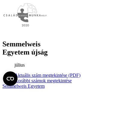
Semmelweis
Egyetem újság
július
Aktuális szám megtekintése (PDF)
Korábbi számok megtekintése
Semmelweis Egyetem
Alumni
AVIR
Családbarát Egyetem Program
Deutschsprachiges Studium
E-learning (Moodle)
E-tárhely
English Language Program
Esélyegyenlőség és Etikai Kódex
Eseménynaptár