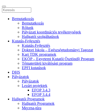
Bemutatkozás
Bemutatkozás
Rólunk
Pályázati koordinációs tevékenységek
Hallgatói szolgáltatások
Kutatás-Fejlesztés
Kutatás-Fejlesztés
Doktori Iskola – Egészségtudományi Tagozat
Kari TDK programok
EKÖP – Egyetemi Kutatói Ösztöndíj Program
Tématerületi kiválósági program
EPFI kutatások
DHS
Pályázatok
Pályázatok
Lezárt projektek
EFOP 3.4.3
EFOP 3.4.4
Hallgatói Programok
Hallgatói Programok
Mecena-túra