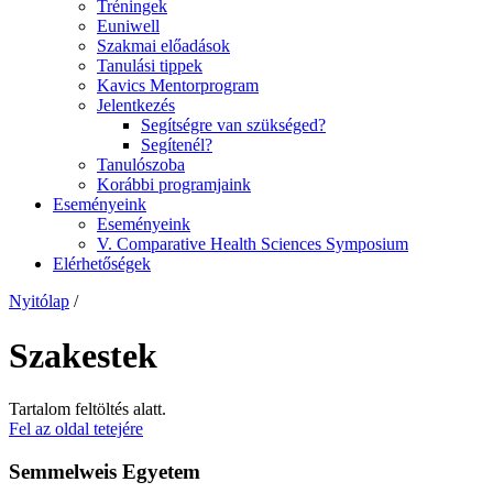
Tréningek
Euniwell
Szakmai előadások
Tanulási tippek
Kavics Mentorprogram
Jelentkezés
Segítségre van szükséged?
Segítenél?
Tanulószoba
Korábbi programjaink
Eseményeink
Eseményeink
V. Comparative Health Sciences Symposium
Elérhetőségek
Nyitólap
/
Szakestek
Tartalom feltöltés alatt.
Fel az oldal tetejére
Semmelweis Egyetem