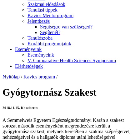
Szakmai előadások
Tanulási tippek
Kavics Mentorprogram
Jelentkezés
Segítségre van szükséged?
Segítenél?
Tanulószoba
Korábbi programjaink
Eseményeink
Eseményeink
V. Comparative Health Sciences Symposium
Elérhetőségek
Nyitólap
/
Kavics program
/
Gyógytornász Szakest
2018.11.15.
Közzétette:
A Semmelweis Egyetem Egészségtudományi Karán a szakest
sorozat második eseményeként megrendezésre került a
gyógytornász szakest, melynek keretében a szakma szépségeivel,
nehézségeivel és a hallgatók diploma utáni lehetőségeivel