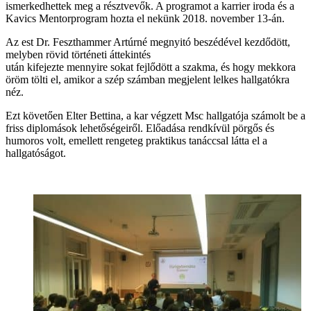
ismerkedhettek meg a résztvevők. A programot a karrier iroda és a
Kavics Mentorprogram hozta el nekünk 2018. november 13-án.
Az est Dr. Feszthammer Artúrné megnyitó beszédével kezdődött,
melyben rövid történeti áttekintés
után kifejezte mennyire sokat fejlődött a szakma, és hogy mekkora
öröm tölti el, amikor a szép számban megjelent lelkes hallgatókra
néz.
Ezt követően Elter Bettina, a kar végzett Msc hallgatója számolt be a
friss diplomások lehetőségeiről. Előadása rendkívül pörgős és
humoros volt, emellett rengeteg praktikus tanáccsal látta el a
hallgatóságot.