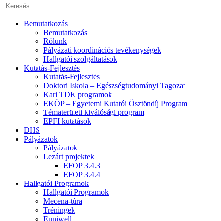
Bemutatkozás
Bemutatkozás
Rólunk
Pályázati koordinációs tevékenységek
Hallgatói szolgáltatások
Kutatás-Fejlesztés
Kutatás-Fejlesztés
Doktori Iskola – Egészségtudományi Tagozat
Kari TDK programok
EKÖP – Egyetemi Kutatói Ösztöndíj Program
Tématerületi kiválósági program
EPFI kutatások
DHS
Pályázatok
Pályázatok
Lezárt projektek
EFOP 3.4.3
EFOP 3.4.4
Hallgatói Programok
Hallgatói Programok
Mecena-túra
Tréningek
Euniwell