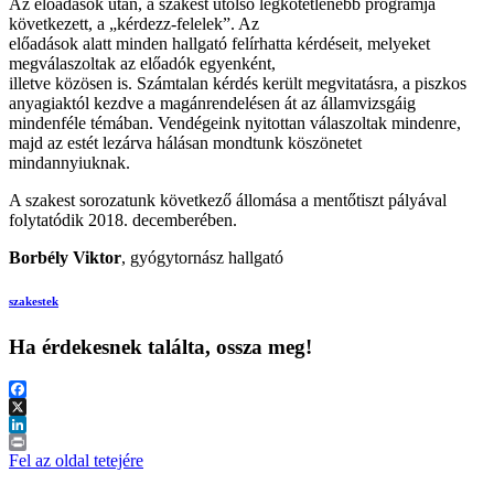
Az előadások után, a szakest utolsó legkötetlenebb programja
következett, a „kérdezz-felelek”. Az
előadások alatt minden hallgató felírhatta kérdéseit, melyeket
megválaszoltak az előadók egyenként,
illetve közösen is. Számtalan kérdés került megvitatásra, a piszkos
anyagiaktól kezdve a magánrendelésen át az államvizsgáig
mindenféle témában. Vendégeink nyitottan válaszoltak mindenre,
majd az estét lezárva hálásan mondtunk köszönetet
mindannyiuknak.
A szakest sorozatunk következő állomása a mentőtiszt pályával
folytatódik 2018. decemberében.
Borbély Viktor
, gyógytornász hallgató
szakestek
Ha érdekesnek találta, ossza meg!
Facebook
X
LinkedIn
Print
Fel az oldal tetejére