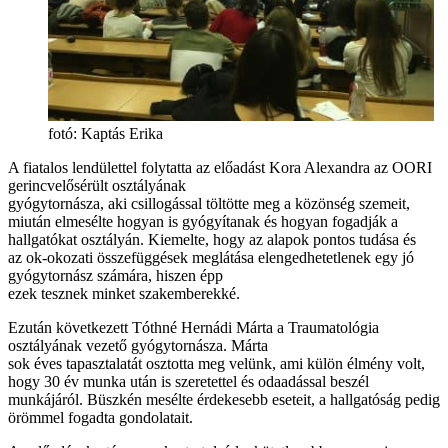
fotó: Kaptás Erika
A fiatalos lendülettel folytatta az előadást Kora Alexandra az OORI
gerincvelősérült osztályának
gyógytornásza, aki csillogással töltötte meg a közönség szemeit,
miután elmesélte hogyan is gyógyítanak és hogyan fogadják a
hallgatókat osztályán. Kiemelte, hogy az alapok pontos tudása és
az ok-okozati összefüggések meglátása elengedhetetlenek egy jó
gyógytornász számára, hiszen épp
ezek tesznek minket szakemberekké.
Ezután következett Tóthné Hernádi Márta a Traumatológia
osztályának vezető gyógytornásza. Márta
sok éves tapasztalatát osztotta meg velünk, ami külön élmény volt,
hogy 30 év munka után is szeretettel és odaadással beszél
munkájáról. Büszkén mesélte érdekesebb eseteit, a hallgatóság pedig
örömmel fogadta gondolatait.