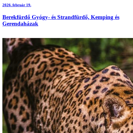
2026.
február 19.
Berekfürdő Gyógy- és Strandfürdő, Kemping és
Gerendaházak