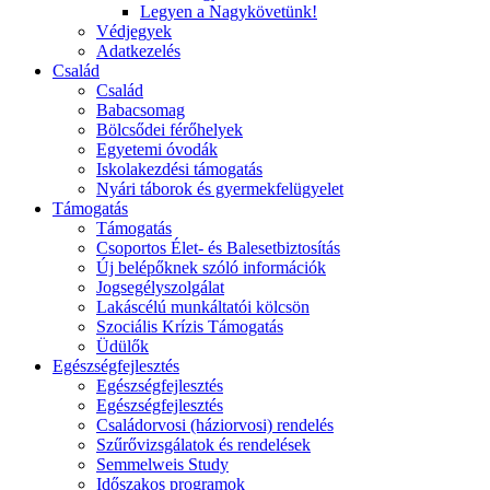
Legyen a Nagykövetünk!
Védjegyek
Adatkezelés
Család
Család
Babacsomag
Bölcsődei férőhelyek
Egyetemi óvodák
Iskolakezdési támogatás
Nyári táborok és gyermekfelügyelet
Támogatás
Támogatás
Csoportos Élet- és Balesetbiztosítás
Új belépőknek szóló információk
Jogsegélyszolgálat
Lakáscélú munkáltatói kölcsön
Szociális Krízis Támogatás
Üdülők
Egészségfejlesztés
Egészségfejlesztés
Egészségfejlesztés
Családorvosi (háziorvosi) rendelés
Szűrővizsgálatok és rendelések
Semmelweis Study
Időszakos programok