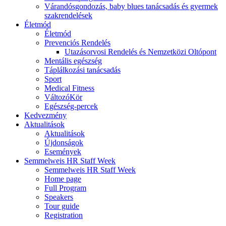
Várandósgondozás, baby blues tanácsadás és gyermek
szakrendelések
Életmód
Életmód
Prevenciós Rendelés
Utazásorvosi Rendelés és Nemzetközi Oltópont
Mentális egészség
Táplálkozási tanácsadás
Sport
Medical Fitness
VáltozóKör
Egészség-percek
Kedvezmény
Aktualitások
Aktualitások
Újdonságok
Események
Semmelweis HR Staff Week
Semmelweis HR Staff Week
Home page
Full Program
Speakers
Tour guide
Registration