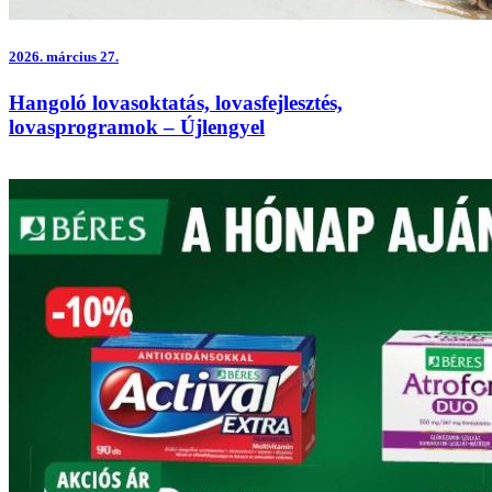
2026.
március 27.
Hangoló lovasoktatás, lovasfejlesztés,
lovasprogramok – Újlengyel