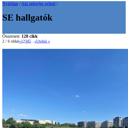
Nyitólap
/
Aki igénybe veheti
/
SE hallgatók
Összesen:
128 cikk
2 / 6 oldal
«
1
2
3
4
5
...
»
Utolsó »