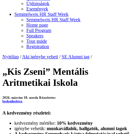
Újdonságok
Események
Semmelweis HR Staff Week
Semmelweis HR Staff Week
Home page
Full Program
Speakers
Tour guide
Registration
Nyitólap
/
Aki igénybe veheti
/
SE Alumni tag
/
„Kis Zseni” Mentális
Aritmetikai Iskola
2026. március 18. szerda
Közzétette:
bodonikoletta
A kedvezmény részletei:
kedvezmény mértéke:
10% kedvezmény
igénybe vehetik:
munkavállalók, hallgatók, alumni tagok
A kedvezmény Semmelweis kártya felmutatásával vehető