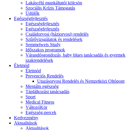
Lakáscélú munkáltatói kölcsön
Szociális Krízis Támogatás
Üdülők
Egészségfejlesztés
Egészségfejlesztés
Egészségfejlesztés
Családorvosi (háziorvosi) rendelés
Szűrővizsgálatok és rendelések
Semmelweis Study
Időszakos programok
Várandósgondozás, baby blues tanácsadás és gyermek
szakrendelések
Életmód
Életmód
Prevenciós Rendelés
Utazásorvosi Rendelés és Nemzetközi Oltópont
Mentális egészség
Táplálkozási tanácsadás
Sport
Medical Fitness
VáltozóKör
Egészség-percek
Kedvezmény
Aktualitások
Aktualitások