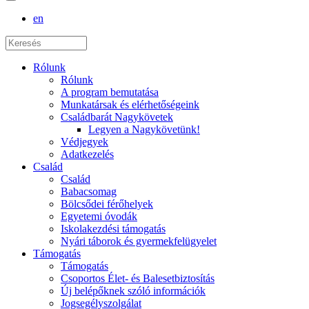
en
Rólunk
Rólunk
A program bemutatása
Munkatársak és elérhetőségeink
Családbarát Nagykövetek
Legyen a Nagykövetünk!
Védjegyek
Adatkezelés
Család
Család
Babacsomag
Bölcsődei férőhelyek
Egyetemi óvodák
Iskolakezdési támogatás
Nyári táborok és gyermekfelügyelet
Támogatás
Támogatás
Csoportos Élet- és Balesetbiztosítás
Új belépőknek szóló információk
Jogsegélyszolgálat