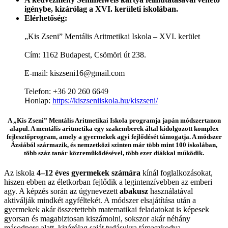
igénybe, kizárólag a XVI. kerületi iskolában.
Elérhetőség:
„Kis Zseni” Mentális Aritmetikai Iskola – XVI. kerület
Cím: 1162 Budapest, Csömöri út 238.
E-mail:
kiszseni16@gmail.com
Telefon: +36 20 260 6649
Honlap:
https://kiszseniiskola.hu/kiszseni/
A „Kis Zseni” Mentális Aritmetikai Iskola programja japán módszertanon
alapul. A mentális aritmetika egy szakemberek által kidolgozott komplex
fejlesztőprogram, amely a gyermekek agyi fejlődését támogatja. A módszer
Ázsiából származik, és nemzetközi szinten már több mint 100 iskolában,
több száz tanár közreműködésével, több ezer diákkal működik.
Az iskola
4–12 éves gyermekek számára
kínál foglalkozásokat,
hiszen ebben az életkorban fejlődik a legintenzívebben az emberi
agy. A képzés során az úgynevezett
abakusz
használatával
aktiválják mindkét agyféltekét. A módszer elsajátítása után a
gyermekek akár összetettebb matematikai feladatokat is képesek
gyorsan és magabiztosan kiszámolni, sokszor akár néhány
másodperc alatt, kizárólag saját tudásukra támaszkodva.