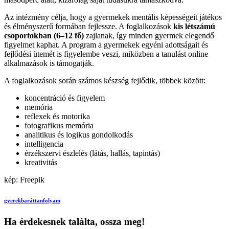
Az intézmény célja, hogy a gyermekek mentális képességeit játékos
és élményszerű formában fejlessze. A foglalkozások
kis létszámú
csoportokban (6–12 fő)
zajlanak, így minden gyermek elegendő
figyelmet kaphat. A program a gyermekek egyéni adottságait és
fejlődési ütemét is figyelembe veszi, miközben a tanulást online
alkalmazások is támogatják.
A foglalkozások során számos készség fejlődik, többek között:
koncentráció és figyelem
memória
reflexek és motorika
fotografikus memória
analitikus és logikus gondolkodás
intelligencia
érzékszervi észlelés (látás, hallás, tapintás)
kreativitás
kép: Freepik
gyerekbarát
tanfolyam
Ha érdekesnek találta, ossza meg!