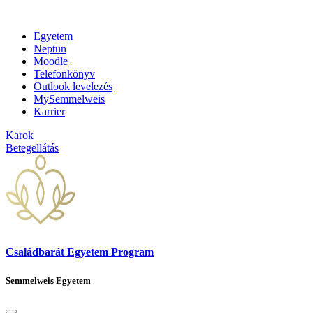
Egyetem
Neptun
Moodle
Telefonkönyv
Outlook levelezés
MySemmelweis
Karrier
Karok
Betegellátás
Családbarát Egyetem Program
Semmelweis Egyetem