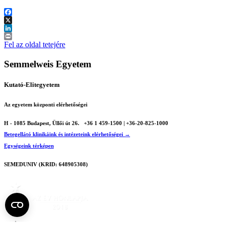
Facebook
X
LinkedIn
Print
Fel az oldal tetejére
Semmelweis Egyetem
Kutató-Elitegyetem
Az egyetem központi elérhetőségei
H - 1085 Budapest, Üllői út 26.
+36 1 459-1500 | +36-20-825-1000
Betegellátó klinikáink és intézeteink elérhetőségei →
Egységeink térképen
SEMEDUNIV (KRID: 648905308)