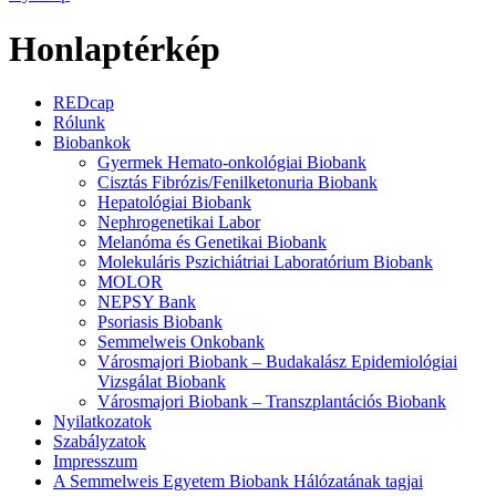
Honlaptérkép
REDcap
Rólunk
Biobankok
Gyermek Hemato-onkológiai Biobank
Cisztás Fibrózis/Fenilketonuria Biobank
Hepatológiai Biobank
Nephrogenetikai Labor
Melanóma és Genetikai Biobank
Molekuláris Pszichiátriai Laboratórium Biobank
MOLOR
NEPSY Bank
Psoriasis Biobank
Semmelweis Onkobank
Városmajori Biobank – Budakalász Epidemiológiai
Vizsgálat Biobank
Városmajori Biobank – Transzplantációs Biobank
Nyilatkozatok
Szabályzatok
Impresszum
A Semmelweis Egyetem Biobank Hálózatának tagjai