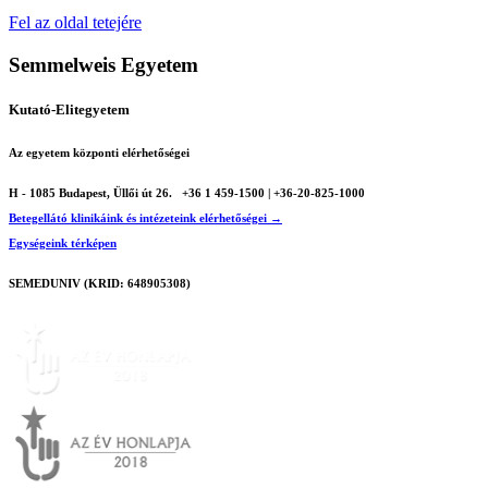
Fel az oldal tetejére
Semmelweis Egyetem
Kutató-Elitegyetem
Az egyetem központi elérhetőségei
H - 1085 Budapest, Üllői út 26.
+36 1 459-1500 | +36-20-825-1000
Betegellátó klinikáink és intézeteink elérhetőségei →
Egységeink térképen
SEMEDUNIV (KRID: 648905308)