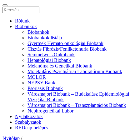
Rólunk
Biobankok
Biobankok
Biobankok listája
Gyermek Hemato-onkológiai Biobank
Cisztás Fibrózis/Fenilketonuria Biobank
Semmelweis Onkobank
Hepatológiai Biobank
Melanóma és Genetikai Biobank
Molekuláris Pszichiátriai Laboratórium Biobank
MOLOR
NEPSY Bank
Psoriasis Biobank
Városmajori Biobank – Budakalász Epidemiológiai
Vizsgálat Biobank
Városmajori Biobank – Transzplantációs Biobank
Nephrogenetikai Labor
Nyilatkozatok
Szabályzatok
REDcap belépés
Nyitólap
/