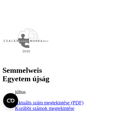
Semmelweis
Egyetem újság
július
Aktuális szám megtekintése (PDF)
Korábbi számok megtekintése
Semmelweis Egyetem
Alumni
AVIR
Családbarát Egyetem Program
Deutschsprachiges Studium