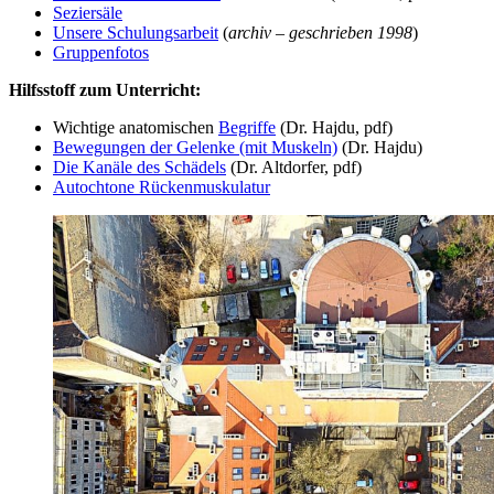
Seziersäle
Unsere Schulungsarbeit
(
archiv – geschrieben 1998
)
Gruppenfotos
Hilfsstoff zum Unterricht:
Wichtige anatomischen
Begriffe
(Dr. Hajdu, pdf)
Bewegungen der Gelenke (mit Muskeln)
(Dr. Hajdu)
Die Kanäle des Schädels
(Dr. Altdorfer, pdf)
Autochtone Rückenmuskulatur