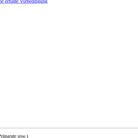
e erfüllte Vorbedingung
räparate usw.)