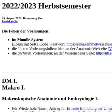
2022/2023 Herbstsemester
25. August 2022. Donnerstag
Von
kocsiskatalin
Die Folien der Vorlesungen:
im Moodle-System
(Login mit SeKa Code+Passwort:
https://seka.semmelweis.hu/e
die älteren Vorlesungsfolien: hier, an der Anatomie Webseite (
V
die
archiv
en Vorlesungen: an der Wissensbasis Seite:
http://lib
DM I.
Makro I.
Makroskopische Anatomie und Embryologie I.
Für Wiederholer/innen: Antrag für
Erneute Einholung der Unter