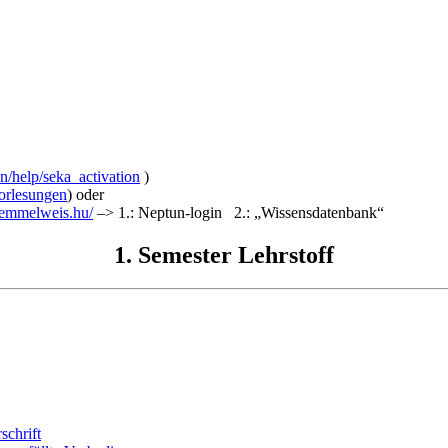
n/help/seka_activation
)
orlesungen
) oder
.semmelweis.hu/
–> 1.: Neptun-login 2.: „Wissensdatenbank“
1. Semester Lehrstoff
schrift