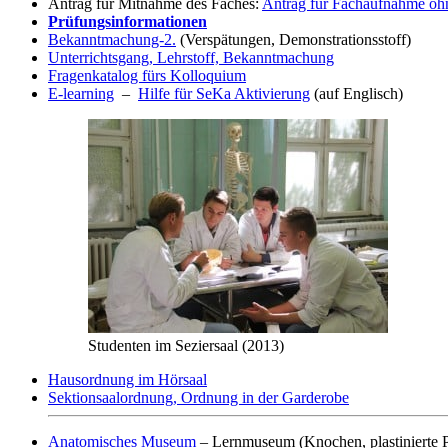
Antrag für Mitnahme des Faches:
Antrag für Fachaufnahme ohn
Prüfungsinformationen
Bekanntmachung-2.
(Verspätungen, Demonstrationsstoff)
Unterrichtsgang, Lehrstoff, Bekanntmachung
Fragenkatalog fürs Kolloquium
E-learning
–
Hilfe für SeKa Aktivierung
(auf Englisch)
Studenten im Seziersaal (2013)
Hausordnung im Hörsaal
Sektionsaalordnung, Ordnung in der Garderobe
Anatomisches Museum
– Lernmuseum (Knochen, plastinierte P