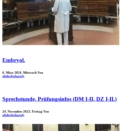
Embryol.
6. März 2024. Mittwoch
Von
altdorferkaroly
Sprechstunde, Prüfungsinfos (DM I-II, DZ I-II.)
24. November 2023. Freitag
Von
altdorferkaroly