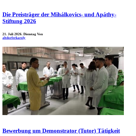
Die Preisträger der Mihálkovics- und Apáthy-
Stiftung 2026
21. Juli 2026. Dienstag
Von
altdorferkaroly
Bewerbung um Demonstrator (Tutor) Tätigkeit