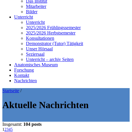
Das Institut
Mitarbeiter
Bilder
Unterricht
Unterricht
2025/2026 Frühlingssemester
2025/2026 Herbstsemester
Konsultationen
Demonstrator (Tutor) Tätigkeit
Unser Hörsaal
Seziersaal
Unterricht – archiv Seiten
Anatomisches Museum
Forschung
Kontakt
Nachrichten
Startseite
/
Aktuelle Nachrichten
Insgesamt:
104 posts
1
2
3
4
5