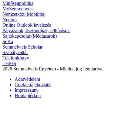
Minőségpolitika
MySemmelweis
Nemzetközi Mobilitás
Neptun
Online Outlook levelezés
Pályázatok, ösztöndíjak, felhívások
Sajtókapcsolat (Médiasarok)
SeKa
Semmelweis Scholar
Szabályzattár
Telefonkönyv
Térkép
2026 Semmelweis Egyetem - Minden jog fenntartva
Adatvédelem
Cookie-tájékoztató
Impresszum
Honlaptérkép