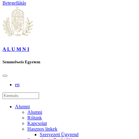
Betegellátás
A L U M N I
Semmelweis Egyetem
en
Alumni
Alumni
Rólunk
Kapcsolat
Hasznos linkek
Szervezeti Ügyrend