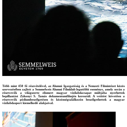
Több mint 450 fő részvételével, az Alumni Igazgatóság és a Nemzeti Filmintézet közös
szervezésében zajlott a Semmelweis Alumni Filmklub legutóbbi eseménye, amely során a
résztvevők a világszerte elismert magyar vízilabdacsapat múltjába nyerhettek
bepillantást Zákonyi S. Tamás dokumentumfilmjén keresztül. A vetítést követően a
résztvevők pódiumbeszélgetésen és közönségtalálkozón beszélgethettek a magyar
vízilabdasport kiemelkedő alakjaival.