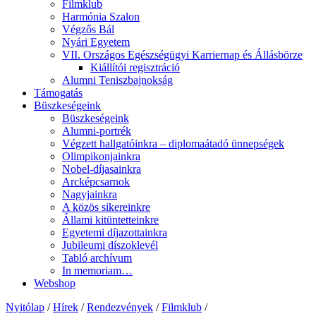
Filmklub
Harmónia Szalon
Végzős Bál
Nyári Egyetem
VII. Országos Egészségügyi Karriernap és Állásbörze
Kiállítói regisztráció
Alumni Teniszbajnokság
Támogatás
Büszkeségeink
Büszkeségeink
Alumni-portrék
Végzett hallgatóinkra – diplomaátadó ünnepségek
Olimpikonjainkra
Nobel-díjasainkra
Arcképcsarnok
Nagyjainkra
A közös sikereinkre
Állami kitüntetteinkre
Egyetemi díjazottainkra
Jubileumi díszoklevél
Tabló archívum
In memoriam…
Webshop
Nyitólap
/
Hírek
/
Rendezvények
/
Filmklub
/