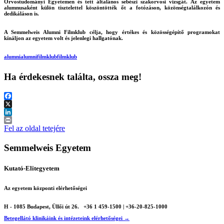
Orvostudományi Egyetemen és tett általános sebészi szakorvosi vizsgát. Az egyetem
alumnusaként külön tisztelettel köszöntötték őt a fotózáson, közönségtalálkozón és
dedikáláson is.
A Semmelweis Alumni Filmklub célja, hogy értékes és közösségépítő programokat
kínáljon az egyetem volt és jelenlegi hallgatónak.
alumni
alumnifilmklub
filmklub
Ha érdekesnek találta, ossza meg!
Facebook
X
LinkedIn
Print
Fel az oldal tetejére
Semmelweis Egyetem
Kutató-Elitegyetem
Az egyetem központi elérhetőségei
H - 1085 Budapest, Üllői út 26.
+36 1 459-1500 | +36-20-825-1000
Betegellátó klinikáink és intézeteink elérhetőségei →