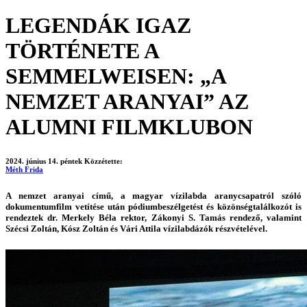
LEGENDÁK IGAZ
TÖRTÉNETE A
SEMMELWEISEN: „A
NEMZET ARANYAI” AZ
ALUMNI FILMKLUBON
2024. június 14. péntek
Közzétette:
Méth Frida
A nemzet aranyai című, a magyar vízilabda aranycsapatról szóló
dokumentumfilm vetítése után pódiumbeszélgetést és közönségtalálkozót is
rendeztek dr. Merkely Béla rektor, Zákonyi S. Tamás rendező, valamint
Szécsi Zoltán, Kósz Zoltán és Vári Attila vízilabdázók részvételével.