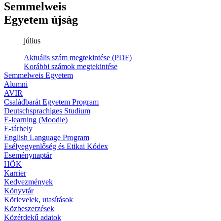
Semmelweis
Egyetem újság
július
Aktuális szám megtekintése (PDF)
Korábbi számok megtekintése
Semmelweis Egyetem
Alumni
AVIR
Családbarát Egyetem Program
Deutschsprachiges Studium
E-learning (Moodle)
E-tárhely
English Language Program
Esélyegyenlőség és Etikai Kódex
Eseménynaptár
HÖK
Karrier
Kedvezmények
Könyvtár
Körlevelek, utasítások
Közbeszerzések
Közérdekű adatok