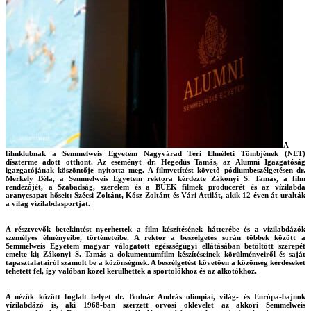
A
filmklubnak a Semmelweis Egyetem Nagyvárad Téri Elméleti Tömbjének (NET)
díszterme adott otthont. Az eseményt dr. Hegedüs Tamás, az Alumni Igazgatóság
igazgatójának köszöntője nyitotta meg. A filmvetítést követő pódiumbeszélgetésen dr.
Merkely Béla, a Semmelweis Egyetem rektora kérdezte Zákonyi S. Tamás, a film
rendezőjét, a Szabadság, szerelem és a BÚEK filmek producerét és az vízilabda
aranycsapat hőseit: Szécsi Zoltánt, Kósz Zoltánt és Vári Attilát, akik 12 éven át uralták
a világ vízilabdasportját.
A résztvevők betekintést nyerhettek a film készítésének hátterébe és a vízilabdázók
személyes élményeibe, történeteibe. A rektor a beszélgetés során többek között a
Semmelweis Egyetem magyar válogatott egészségügyi ellátásában betöltött szerepét
emelte ki; Zákonyi S. Tamás a dokumentumfilm készítéseinek körülményeiről és saját
tapasztalatairól számolt be a közönségnek. A beszélgetést követően a közönség kérdéseket
tehetett fel, így valóban közel kerülhettek a sportolókhoz és az alkotókhoz.
A nézők között foglalt helyet dr. Bodnár András olimpiai, világ- és Európa-bajnok
vízilabdázó is, aki 1968-ban szerzett orvosi oklevelet az akkori Semmelweis