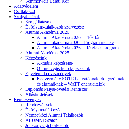
Semmelweis Baráti Kör
Adatvédelem
Csatlakozz!
Szolgáltatások
Szolgáltatások
Évfolyam-találkozók szervezése
Alumni Akadémia 2026
Alumni Akadémia 2026 – Előadói
Alumni akadémia 2026 – Program menete
Alumni Akadémia 2026 – Részletes program
Alumni Akadémia 2025
Képzéseink
Aktuális képzéseink
Online végezhető képzéseink
Egyetemi kedvezmények
Kedvezmény SOTE hallgatóknak, dolgozóknak
és alumniknak – WATT energiaitalok
Diplomás Pályakövetési Rendszer
Álláshirdetések
Rendezvények
Rendezvények
Évfolyamtalálkozó
Nemzetközi Alumni Találkozók
ALUMNI Szalon
Jótékonysági borkóstoló