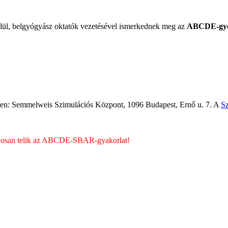
elül, belgyógyász oktatók vezetésével ismerkednek meg az
ABCDE-gyor
n: Semmelweis Szimulációs Központ, 1096 Budapest, Ernő u. 7. A
Sz
asznosan telik az ABCDE-SBAR-gyakorlat!