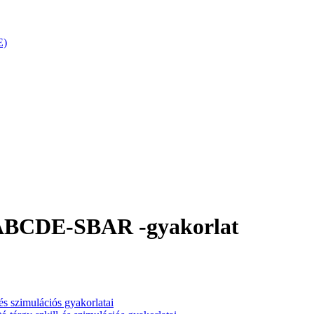
E)
– ABCDE-SBAR -gyakorlat
-és szimulációs gyakorlatai