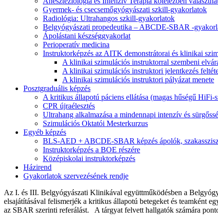
Aneszteziológia és Intenzív Terápia kötelezően választhat
Gyermek- és csecsemőgyógyászati szkill-gyakorlatok
Radiológia: Ultrahangos szkill-gyakorlatok
Belgyógyászati propedeutika – ABCDE-SBAR -gyakorl
Ápolástani készséggyakorlat
Perioperatív medicina
Instruktorképzés az AITK demonstrátorai és klinikai szimu
A klinikai szimulációs instruktorral szembeni elvá
A klinikai szimulációs instruktori jelentkezés feltéte
A klinikai szimulációs instruktori pályázat menete
Posztgraduális képzés
A kritikus állapotú páciens ellátása (magas hűségű HiFi-
CPR újraélesztés
Ultrahang alkalmazása a mindennapi intenzív és sürgőss
Szimulációs Oktatói Mesterkurzus
Egyéb képzés
BLS-AED + ABCDE-SBAR képzés ápolók, szakassziszt
Instruktorképzés a BOE részére
Középiskolai instruktorképzés
Házirend
Gyakorlatok szervezésének rendje
Az I. és III. Belgyógyászati Klinikával együttműködésben a Belgyógy
elsajátításával felismerjék a kritikus állapotú betegeket és teamként
az SBAR szerinti referálást. A tárgyat felvett hallgatók számára ponto