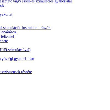
sztható tárgy szkill-és szimulációs gyakorlatai
tok
akorlat
i szimulációs instruktorai részére
i elvárások
feltételei
menete
 HiFi-szimulációval)
ürgősségi gyakorlatban
zisztensek részére