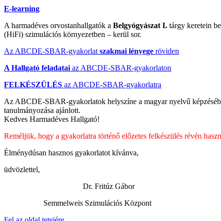
E-learning
A harmadéves orvostanhallgatók a
Belgyógyászat I.
tárgy keretein b
(HiFi) szimulációs környezetben – kerül sor.
Az ABCDE-SBAR-gyakorlat
szakmai lényege
röviden
A Hallgató feladatai
az ABCDE-SBAR-gyakorlaton
FELKÉSZÜLÉS
az ABCDE-SBAR-gyakorlatra
Az ABCDE-SBAR-gyakorlatok helyszíne a magyar nyelvű képzésébe
tanulmányozása ajánlott.
Kedves Harmadéves Hallgató!
Reméljük, hogy a gyakorlatra történő előzetes felkészülés révén h
Élménydúsan hasznos gyakorlatot kívánva,
üdvözlettel,
Dr. Fritúz Gábor
Semmelweis Szimulációs Központ
Fel az oldal tetejére