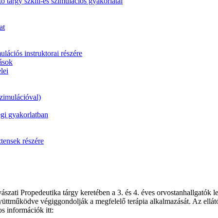
ó tárgy szkill-és szimulációs gyakorlatai
at
lációs instruktorai részére
rások
lei
szimulációval)
égi gyakorlatban
ensek részére
ászati Propedeutika tárgy keretében a 3. és 4. éves orvostanhallgatók
 együttműködve végiggondolják a megfelelő terápia alkalmazását. Az ell
s információk itt: