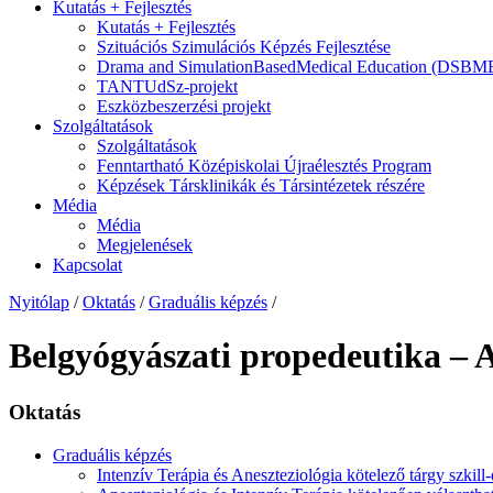
Kutatás + Fejlesztés
Kutatás + Fejlesztés
Szituációs Szimulációs Képzés Fejlesztése
Drama and SimulationBasedMedical Education (DSBM
TANTUdSz-projekt
Eszközbeszerzési projekt
Szolgáltatások
Szolgáltatások
Fenntartható Középiskolai Újraélesztés Program
Képzések Társklinikák és Társintézetek részére
Média
Média
Megjelenések
Kapcsolat
Nyitólap
/
Oktatás
/
Graduális képzés
/
Belgyógyászati propedeutika 
Oktatás
Graduális képzés
Intenzív Terápia és Aneszteziológia kötelező tárgy szkill