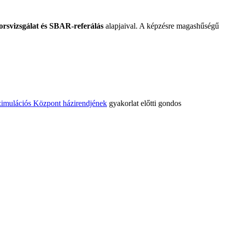
svizsgálat és SBAR-referálás
alapjaival. A képzésre magashűségű
imulációs Központ házirendjének
gyakorlat előtti gondos