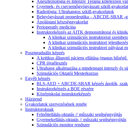
Aneszteziológia és Intenzív Terápia kötelezően vála
Gyermek- és csecsemőgyógyászati szkill-gyakorla
Radiológia: Ultrahangos szkill-gyakorlatok
Belgyógyászati propedeutika – ABCDE-SBAR -gy
Ápolástani készséggyakorlat
Perioperatív medicina
Instruktorképzés az AITK demonstrátorai és klinika
A klinikai szimulációs instruktorral szemben
A klinikai szimulációs instruktori jelentkezés 
A klinikai szimulációs instruktori pályázat 
Posztgraduális képzés
A kritikus állapotú páciens ellátása (magas hűségű
CPR újraélesztés
Ultrahang alkalmazása a mindennapi intenzív és s
Szimulációs Oktatói Mesterkurzus
Egyéb képzés
BLS-AED + ABCDE-SBAR képzés ápolók, szakass
Instruktorképzés a BOE részére
Középiskolai instruktorképzés
Házirend
Gyakorlatok szervezésének rendje
Instruktoroknak
Felnőttellátás-oktatás // műszaki segítségnyújtás
Gyermekellátás-oktatás // műszaki segítségnyújtás
Szimulációs monitor rendszer