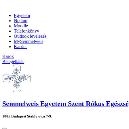
Egyetem
Neptun
Moodle
Telefonkönyv
Outlook levelezés
MySemmelweis
Karrier
Karok
Betegellátás
Semmelweis Egyetem Szent Rókus Egészs
1085 Budapest Stáhly utca 7-9.