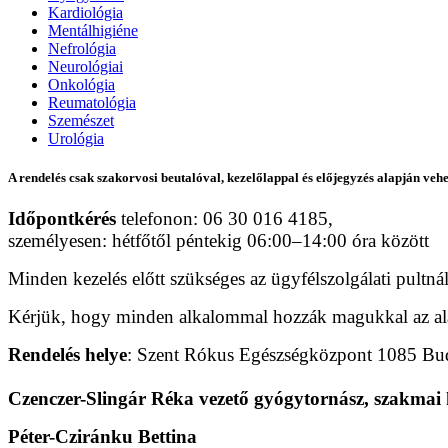
Kardiológia
Mentálhigiéne
Nefrológia
Neurológiai
Onkológia
Reumatológia
Szemészet
Urológia
A rendelés csak szakorvosi beutalóval, kezelőlappal és előjegyzés alapján veh
Időpontkérés
telefonon: 06 30 016 4185,
személyesen: hétfőtől péntekig 06:00–14:00 óra között
Minden kezelés előtt szükséges az ügyfélszolgálati pultnál
Kérjük, hogy minden alkalommal hozzák magukkal az aláb
Rendelés helye
: Szent Rókus Egészségközpont 1085 Buda
Czenczer-Slingár Réka vezető gyógytornász, szakmai
Péter-Cziránku Bettina