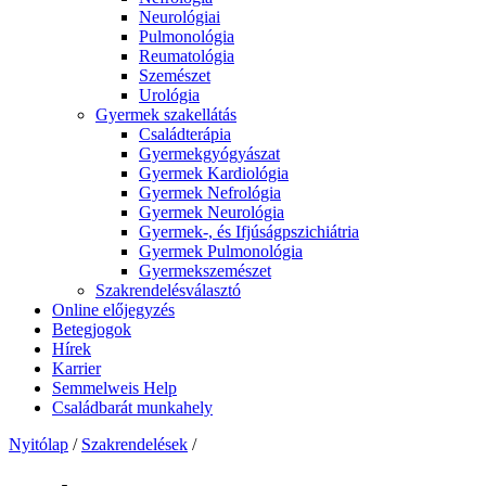
Neurológiai
Pulmonológia
Reumatológia
Szemészet
Urológia
Gyermek szakellátás
Családterápia
Gyermekgyógyászat
Gyermek Kardiológia
Gyermek Nefrológia
Gyermek Neurológia
Gyermek-, és Ifjúságpszichiátria
Gyermek Pulmonológia
Gyermekszemészet
Szakrendelésválasztó
Online előjegyzés
Betegjogok
Hírek
Karrier
Semmelweis Help
Családbarát munkahely
Nyitólap
/
Szakrendelések
/