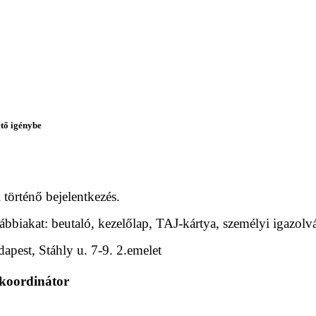
ető igénybe
 történő bejelentkezés.
biakat: beutaló, kezelőlap, TAJ-kártya, személyi igazolv
pest, Stáhly u. 7-9. 2.emelet
 koordinátor