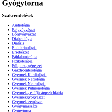
Gyógytorna
Szakrendelések
Audiológia
Belgyógyászat
Bőrgyógyászat
Diabetológia
Dialízis
Endokrinológia
Érsebészet
Fájdalomterápia
Fizikoterápia
Fül-, orr-, gégészet
Gasztroenterológia
Gyermek Kardiológia
Gyermek Nefrológia
Gyermek Neurológia
Gyermek Pulmonológia
Gyermek-, és Ifjúságpszichiátria
Gyermekgyógyászat
Gyermekszemészet
Gyógymasszázs
Gyógytorna