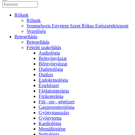
Rólunk
Rólunk
Semmelweis Egyetem Szent Rókus Egészségközpont
Vezetőség
Betegellátás
Betegellátás
Felnőtt szakellátás
Audiológia
Belgyógyászat
Bőrgyógyászat
Diabetológia
Dialízis
Endokrinológia
Érsebészet
Fájdalomterápia
Fizikoterápia
Fül-, orr-, gégészet
Gasztroenterológia
Gyógymasszázs
Gyógytorna
Kardiológia
Mentálhigiéne
Nefrológia