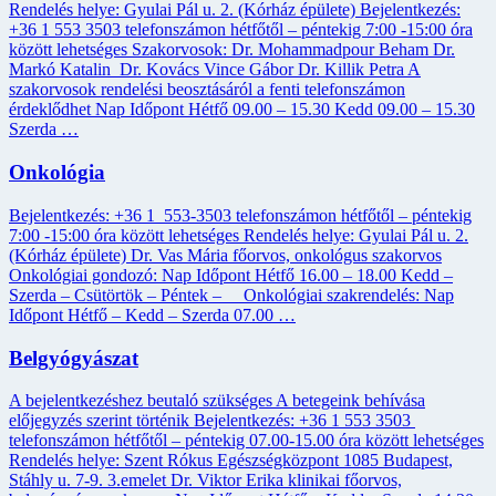
Rendelés helye: Gyulai Pál u. 2. (Kórház épülete) Bejelentkezés:
+36 1 553 3503 telefonszámon hétfőtől – péntekig 7:00 -15:00 óra
között lehetséges Szakorvosok: Dr. Mohammadpour Beham Dr.
Markó Katalin Dr. Kovács Vince Gábor Dr. Killik Petra A
szakorvosok rendelési beosztásáról a fenti telefonszámon
érdeklődhet Nap Időpont Hétfő 09.00 – 15.30 Kedd 09.00 – 15.30
Szerda …
Onkológia
Bejelentkezés: +36 1 553-3503 telefonszámon hétfőtől – péntekig
7:00 -15:00 óra között lehetséges Rendelés helye: Gyulai Pál u. 2.
(Kórház épülete) Dr. Vas Mária főorvos, onkológus szakorvos
Onkológiai gondozó: Nap Időpont Hétfő 16.00 – 18.00 Kedd –
Szerda – Csütörtök – Péntek – Onkológiai szakrendelés: Nap
Időpont Hétfő – Kedd – Szerda 07.00 …
Belgyógyászat
A bejelentkezéshez beutaló szükséges A betegeink behívása
előjegyzés szerint történik Bejelentkezés: +36 1 553 3503
telefonszámon hétfőtől – péntekig 07.00-15.00 óra között lehetséges
Rendelés helye: Szent Rókus Egészségközpont 1085 Budapest,
Stáhly u. 7-9. 3.emelet Dr. Viktor Erika klinikai főorvos,