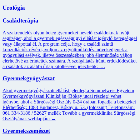
Urológia
Családterápia
A szakrendelés olyan beteg gyermeket nevelő családoknak nyújt
segítséget, ahol a gyermek egészségügyi ellátást igénylő betegséggel
vagy állapottal él. A program célja, hogy a családi szintű
konzultációk révén javuljon az együttműködés, növekedjenek a
gyógyulási esélyek, illetve összességében jobb életminőség váljon
elérhetővé az érintettek számára. A szolgáltatás iránti érdeklődésüket
a családok az alábbi űrlap kitöltésével jelezhetik: …
Gyermekgyógyászat
Akut gyermekgyógyászati ellátást jelenleg a Semmelweis Egyetem
Gyermekgyógyászati Klinikáján (Bókay utcai részleg) vehet
igénybe, ahol a Sürgősségi Osztály 0-24 órában fogadja a betegeket
Elérhetőség: 1083 Budapest, Bókay u. 53. (földszint) Telefonszám:
061 334-3186 / 52627 mellék Tovább a gyermekklinika Sürgősségi
Osztályának weblapjára →
Gyermekszemészet