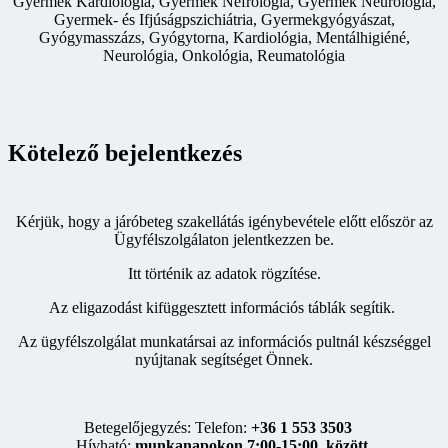
Gyermek Kardiológia, Gyermek Nefrológia, Gyermek Neurológia,
Gyermek- és Ifjúságpszichiátria, Gyermekgyógyászat,
Gyógymasszázs, Gyógytorna, Kardiológia, Mentálhigiéné,
Neurológia, Onkológia, Reumatológia
Kötelező bejelentkezés
Kérjük, hogy a járóbeteg szakellátás igénybevétele előtt először az
Ügyfélszolgálaton jelentkezzen be.
Itt történik az adatok rögzítése.
Az eligazodást kifüggesztett információs táblák segítik.
Az ügyfélszolgálat munkatársai az információs pultnál készséggel
nyújtanak segítséget Önnek.
Betegelőjegyzés: Telefon:
+36 1 553 3503
Hívható:
munkanapokon 7:00-15:00 között