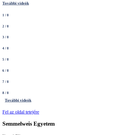
További videók
1
/ 8
2
/ 8
3
/ 8
4
/ 8
5
/ 8
6
/ 8
7
/ 8
8
/ 8
További videók
Fel az oldal tetejére
Semmelweis Egyetem