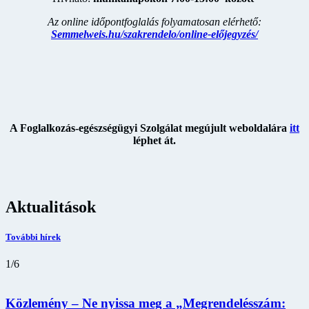
Az online időpontfoglalás folyamatosan elérhető:
Semmelweis.hu/szakrendelo/online-előjegyzés/
A Foglalkozás-egészségügyi Szolgálat megújult weboldalára
itt
léphet át.
Aktualitások
További hírek
1
/
6
Közlemény – Ne nyissa meg a „Megrendelésszám: