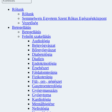
Rólunk
Rólunk
Semmelweis Egyetem Szent Rókus Egészségközpont
Vezetőség
Betegellátás
Betegellátás
Felnőtt szakellátás
Audiológia
Belgyógyászat
Bőrgyógyászat
Diabetológia
Dialízis
Endokrinológia
Érsebészet
Fájdalomterápia
Fizikoterápia
Fül-, orr-, gégészet
Gasztroenterológia
Gyógymasszázs
Gyógytorna
Kardiológia
Mentálhigiéne
Nefrológia