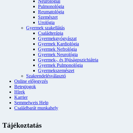
Neurológiai
Pulmonológia
Reumatológia
Szemészet
Urológia
Gyermek szakellátás
Családterápia
Gyermekgyógyászat
Gyermek Kardiológia
Gyermek Nefrológia
Gyermek Neurológia
Gyermek-, és Ifjúságpszichiátria
Gyermek Pulmonológia
Gyermekszemészet
Szakrendelésválasztó
Online előjegyzés
Betegjogok
Hírek
Karrier
Semmelweis Help
Családbarát munkahely
Tájékoztatás