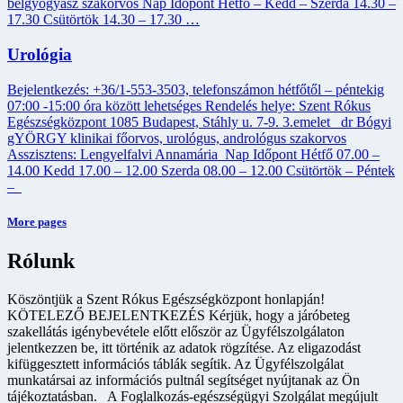
belgyógyász szakorvos Nap Időpont Hétfő – Kedd – Szerda 14.30 –
17.30 Csütörtök 14.30 – 17.30 …
Urológia
Bejelentkezés: +36/1-553-3503, telefonszámon hétfőtől – péntekig
07:00 -15:00 óra között lehetséges Rendelés helye: Szent Rókus
Egészségközpont 1085 Budapest, Stáhly u. 7-9. 3.emelet dr Bógyi
gYÖRGY klinikai főorvos, urológus, andrológus szakorvos
Asszisztens: Lengyelfalvi Annamária Nap Időpont Hétfő 07.00 –
14.00 Kedd 17.00 – 12.00 Szerda 08.00 – 12.00 Csütörtök – Péntek
–
More pages
Rólunk
Köszöntjük a Szent Rókus Egészségközpont honlapján!
KÖTELEZŐ BEJELENTKEZÉS Kérjük, hogy a járóbeteg
szakellátás igénybevétele előtt először az Ügyfélszolgálaton
jelentkezzen be, itt történik az adatok rögzítése. Az eligazodást
kifüggesztett információs táblák segítik. Az Ügyfélszolgálat
munkatársai az információs pultnál segítséget nyújtanak az Ön
tájékoztatásban. A Foglalkozás-egészségügyi Szolgálat megújult