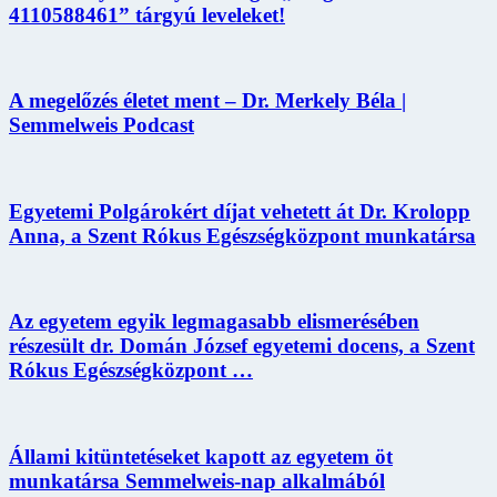
4110588461” tárgyú leveleket!
A megelőzés életet ment – Dr. Merkely Béla |
Semmelweis Podcast
Egyetemi Polgárokért díjat vehetett át Dr. Krolopp
Anna, a Szent Rókus Egészségközpont munkatársa
Az egyetem egyik legmagasabb elismerésében
részesült dr. Domán József egyetemi docens, a Szent
Rókus Egészségközpont …
Állami kitüntetéseket kapott az egyetem öt
munkatársa Semmelweis-nap alkalmából