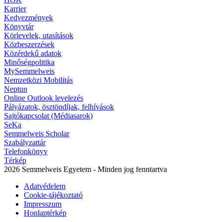
Karrier
Kedvezmények
Könyvtár
Körlevelek, utasítások
Közbeszerzések
Közérdekű adatok
Minőségpolitika
MySemmelweis
Nemzetközi Mobilitás
Neptun
Online Outlook levelezés
Pályázatok, ösztöndíjak, felhívások
Sajtókapcsolat (Médiasarok)
SeKa
Semmelweis Scholar
Szabályzattár
Telefonkönyv
Térkép
2026 Semmelweis Egyetem - Minden jog fenntartva
Adatvédelem
Cookie-tájékoztató
Impresszum
Honlaptérkép