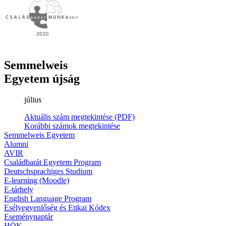
Semmelweis
Egyetem újság
július
Aktuális szám megtekintése (PDF)
Korábbi számok megtekintése
Semmelweis Egyetem
Alumni
AVIR
Családbarát Egyetem Program
Deutschsprachiges Studium
E-learning (Moodle)
E-tárhely
English Language Program
Esélyegyenlőség és Etikai Kódex
Eseménynaptár
HÖK