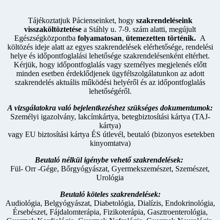
Tájékoztatjuk Pácienseinket, hogy
szakrendeléseink
visszaköltöztetése
a Stáhly u. 7-9. szám alatti, megújult
Egészségközpontba
folyamatosan
,
ütemezetten történik.
A
költözés ideje alatt az egyes szakrendelések elérhetősége, rendelési
helye és időpontfoglalási lehetősége szakrendelésenként eltérhet.
Kérjük, hogy időpontfoglalás vagy személyes megjelenés előtt
minden esetben érdeklődjenek ügyfélszolgálatunkon az adott
szakrendelés aktuális működési helyéről és az időpontfoglalás
lehetőségéről.
A vizsgálatokra való bejelentkezéshez szükséges dokumentumok:
Személyi igazolvány, lakcímkártya, betegbiztosítási kártya (TAJ-
kártya)
vagy EU biztosítási kártya ÉS útlevél, beutaló (bizonyos esetekben
kinyomtatva)
Beutaló nélkül igénybe vehető szakrendelések:
Fül- Orr -Gége, Bőrgyógyászat, Gyermekszemészet, Szemészet,
Urológia
Beutaló köteles szakrendelések:
Audiológia, Belgyógyászat, Diabetológia, Dialízis, Endokrinológia,
Érsebészet, Fájdalomterápia, Fizikoterápia, Gasztroenterológia,