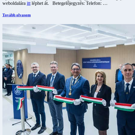
weboldalára
itt
léphet át. Betegelőjegyzés: Telefon: …
Tovább olvasom