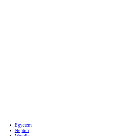
Egyetem
Neptun
Moodle