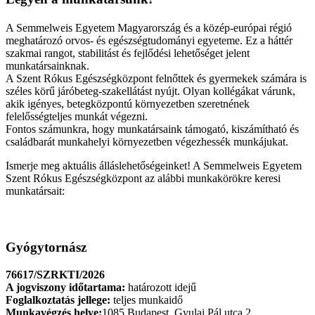
A Semmelweis Egyetem Magyarország és a közép-európai régió
meghatározó orvos- és egészségtudományi egyeteme. Ez a háttér
szakmai rangot, stabilitást és fejlődési lehetőséget jelent
munkatársainknak.
A Szent Rókus Egészségközpont felnőttek és gyermekek számára is
széles körű járóbeteg-szakellátást nyújt. Olyan kollégákat várunk,
akik igényes, betegközpontú kö
rnyezetben szeretnének
felelősségteljes munkát végezni.
Fontos számunkra, hogy munkatársaink támogató, kiszámítható és
családbarát munkahelyi környezetben végezhessék munkájukat.
Ismerje meg aktuális álláslehetőségeinket! A Semmelweis Egyetem
Szent Rókus Egészségközpont az alábbi munkakörökre keresi
munkatársait:
Gyógytornász
76617/SZRKTI/2026
A jogviszony időtartama:
határozott idejű
Foglalkoztatás jellege:
teljes munkaidő
Munkavégzés helye:
1085 Budapest, Gyulai Pál utca 2.