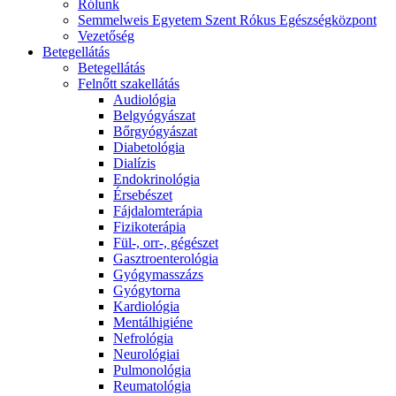
Rólunk
Semmelweis Egyetem Szent Rókus Egészségközpont
Vezetőség
Betegellátás
Betegellátás
Felnőtt szakellátás
Audiológia
Belgyógyászat
Bőrgyógyászat
Diabetológia
Dialízis
Endokrinológia
Érsebészet
Fájdalomterápia
Fizikoterápia
Fül-, orr-, gégészet
Gasztroenterológia
Gyógymasszázs
Gyógytorna
Kardiológia
Mentálhigiéne
Nefrológia
Neurológiai
Pulmonológia
Reumatológia