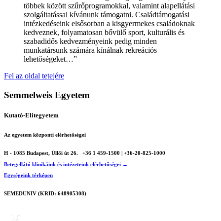
többek között szűrőprogramokkal, valamint alapellátási
szolgáltatással kívánunk támogatni. Családtámogatási
intézkedéseink elsősorban a kisgyermekes családoknak
kedveznek, folyamatosan bővülő sport, kulturális és
szabadidős kedvezményeink pedig minden
munkatársunk számára kínálnak rekreációs
lehetőségeket…”
Fel az oldal tetejére
Semmelweis Egyetem
Kutató-Elitegyetem
Az egyetem központi elérhetőségei
H - 1085 Budapest, Üllői út 26.
+36 1 459-1500 | +36-20-825-1000
Betegellátó klinikáink és intézeteink elérhetőségei →
Egységeink térképen
SEMEDUNIV (KRID: 648905308)