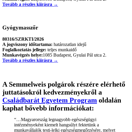
Tovább a részles kiírásra →
Gyógymasszőr
80316/SZRKTI/2026
A jogviszony időtartama:
határozatlan idejű
Foglalkoztatás jellege:
teljes munkaidő
Munkavégzés helye:
1085 Budapest, Gyulai Pál utca 2.
Tovább a részles kiírásra →
A Semmelweis polgárok részére elérhető
juttatásokról kedvezményekről a
Családbarát Egyetem Program
oldalán
kaphat bővebb információkat:
“…Magyarország legnagyobb egészségügyi
intézményeként kiemelt hangsúlyt fektetünk a
munkavállalók testi-lelki egészségmegőrzésére, melyet