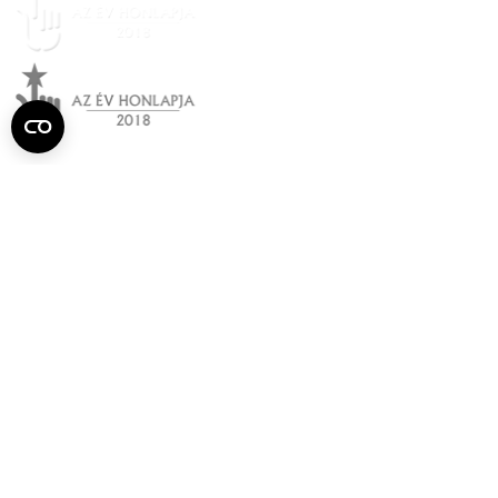
Semmelweis
Egyetem újság
július