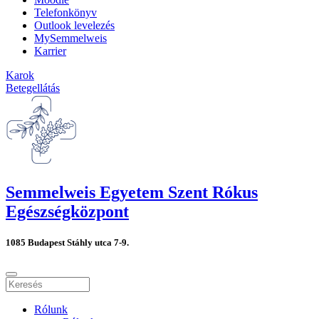
Telefonkönyv
Outlook levelezés
MySemmelweis
Karrier
Karok
Betegellátás
Semmelweis Egyetem Szent Rókus
Egészségközpont
1085 Budapest Stáhly utca 7-9.
Rólunk