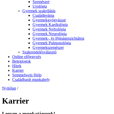
Szemészet
Urológia
Gyermek szakellátás
Családterápia
Gyermekgyógyászat
Gyermek Kardiológia
Gyermek Nefrológia
Gyermek Neurológia
Gyermek-, és Ifjúságpszichiátria
Gyermek Pulmonológia
Gyermekszemészet
Szakrendelésválasztó
Online előjegyzés
Betegjogok
Hírek
Karrier
Semmelweis Help
Családbarát munkahely
Nyitólap
/
Karrier
Legyen a munkatársunk!