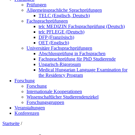
Prüfungen
Allgemeinsprachliche Sprachprüfungen
TELC (Englisch, Deutsch)
Fachsprachprüfungen
telc MEDIZIN Fachsprachprüfung (Deutsch)
telc PFLEGE (Deutsch)
DFP (Französisch)
OET (Englisch)
Universitäre Fachsprachprüfungen
Abschlussprüfung in Fachsprachen
Fachsprachprüfung für PhD Studierende
Ungarisch-Rigorosum
Medical Hungarian Language Examination for
the Residency Program
Forschung
Forschung
Internationale Kooperationen
Wissenschaftlicher Studierendenzirkel
Forschungsgruppen
Veranstaltungen
Konferenzen
Startseite
/