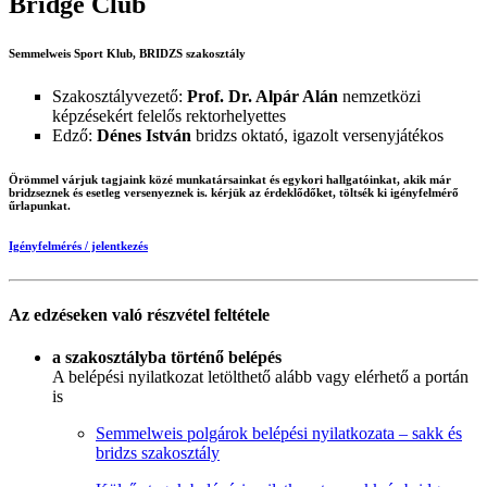
Bridge Club
Semmelweis Sport Klub, BRIDZS szakosztály
Szakosztályvezető:
Prof. Dr. Alpár Alán
nemzetközi
képzésekért felelős rektorhelyettes
Edző:
Dénes István
bridzs oktató, igazolt versenyjátékos
Örömmel várjuk tagjaink közé munkatársainkat és egykori hallgatóinkat, akik már
bridzseznek és esetleg versenyeznek is. kérjük az érdeklődőket, töltsék ki igényfelmérő
űrlapunkat.
Igényfelmérés / jelentkezés
Az edzéseken való részvétel feltétele
a szakosztályba történő belépés
A belépési nyilatkozat letölthető alább vagy elérhető a portán
is
Semmelweis polgárok belépési nyilatkozata – sakk és
bridzs szakosztály