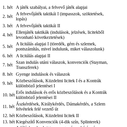
1. hét
A játék szabályai, a felvevő játék alapjai
A felvevőjáték taktikái I (impasszok, szöktetések,
2. hét
lopás)
3. hét
A felvevőjáték taktikái II
Ellenjáték taktikák (indulások, jelzések, licitekből
4. hét
levonható következtetések)
A licitálás alapjai I (töredék, gém és szlemek,
5. hét
pontszámítás, mivel indulunk, miket válaszolunk)
6. hét
A licitálás alapjai II
Szan indulás utáni válaszok, konvenciók (Stayman,
7. hét
Transzferek)
8. hét
Gyenge indulások és válaszok
Közbeszólások, Küzdelmi licitek I és a Kontrák
9. hét
különböző jelentései I
Erős indulások és erős közbeszólások és a Kontrák
10. hét
különböző jelentései II
Ászkérdések, Királykérdés, Dámakérdés, a Szlem
11. hét
felvételek felé vezető út
12. hét
Közbeszólások, Küzdelmi licitek II
13. hét
Kiegészítő Konvenciók (4-dik szín, Splinterek)