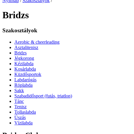
Nyitólap
/
Szakosztályok
/
Bridzs
Szakosztályok
Aerobic & cheerleading
Asztalitenisz
Bridzs
Jégkorong
Kézilabda
Kosárlabda
Küzdősportok
Labdarúgás
Röplabda
Sakk
Szabadidősport (futás, triatlon)
Tánc
Tenisz
Tollaslabda
Úszás
Vízilabda