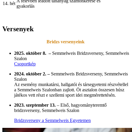
A félévben leadott tananyag számonkérése és
14. hét
gyakorlás
Versenyek
Bridzs versenyeink
2025. október 8.
–
Semmelweis Bridzsverseny, Semmelweis
Szalon
Csoportkép
2024. október 2.
–
Semmelweis Bridzsverseny, Semmelweis
Szalon
Az esemény munkatársi, hallgatói és társegyetemi részvétellel
a Semmelweis Szalonban zajlott. Öt asztalon összesen húsz
játékos vett részt e szellemi sport idei megmérettetésén.
2023. szeptember 13.
– Első, hagyományteremtő
bridzsverseny, Semmelweis Szalon
Bridzsverseny a Semmelweis Egyetemen