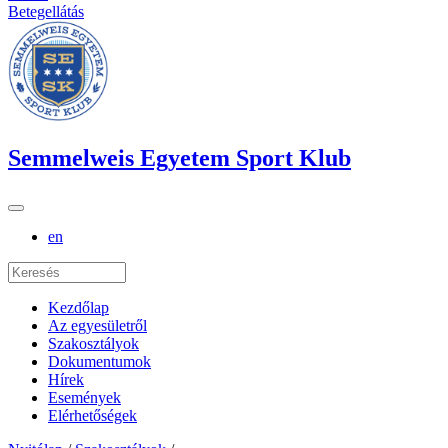
Betegellátás
Semmelweis Egyetem Sport Klub
en
Kezdőlap
Az egyesületről
Szakosztályok
Dokumentumok
Hírek
Események
Elérhetőségek