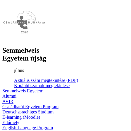
Semmelweis
Egyetem újság
július
Aktuális szám megtekintése (PDF)
Korábbi számok megtekintése
Semmelweis Egyetem
Alumni
AVIR
Családbarát Egyetem Program
Deutschsprachiges Studium
E-learning (Moodle)
E-tárhely
English Language Program