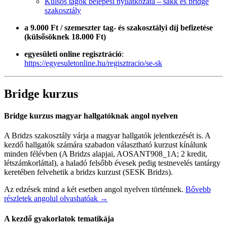
Külsős tagok belépési nyilatkozata – sakk és bridge
szakosztály
a 9.000 Ft / szemeszter
tag- és szakosztályi díj befizetése
(külsősöknek 18.000 Ft)
egyesületi online regisztráció
:
https://egyesuletonline.hu/regisztracio/se-sk
Bridge kurzus
Bridge kurzus magyar hallgatóknak angol nyelven
A Bridzs szakosztály várja a magyar hallgatók jelentkezését is. A
kezdő hallgatók számára szabadon választható kurzust kínálunk
minden félévben (A Bridzs alapjai, AOSANT908_1A; 2 kredit,
létszámkorláttal), a haladó felsőbb évesek pedig testnevelés tantárgy
keretében felvehetik a bridzs kurzust (SESK Bridzs).
Az edzések mind a két esetben angol nyelven történnek.
Bővebb
részletek angolul olvashatóak →
A kezdő gyakorlatok tematikája