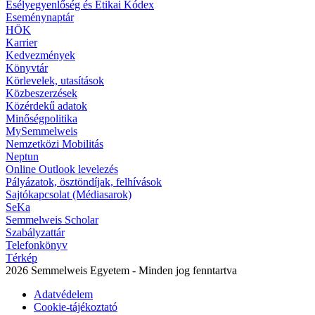
Esélyegyenlőség és Etikai Kódex
Eseménynaptár
HÖK
Karrier
Kedvezmények
Könyvtár
Körlevelek, utasítások
Közbeszerzések
Közérdekű adatok
Minőségpolitika
MySemmelweis
Nemzetközi Mobilitás
Neptun
Online Outlook levelezés
Pályázatok, ösztöndíjak, felhívások
Sajtókapcsolat (Médiasarok)
SeKa
Semmelweis Scholar
Szabályzattár
Telefonkönyv
Térkép
2026 Semmelweis Egyetem - Minden jog fenntartva
Adatvédelem
Cookie-tájékoztató