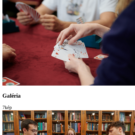
Galéria
7
kép