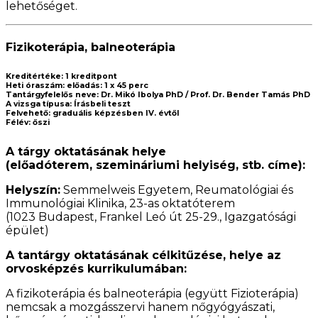
lehetőséget.
Fizikoterápia, balneoterápia
Kreditértéke:
1 kreditpont
Heti óraszám:
előadás: 1 x 45 perc
Tantárgyfelelős neve:
Dr. Mikó Ibolya PhD / Prof. Dr. Bender Tamás PhD
A vizsga típusa:
Írásbeli teszt
Felvehető:
graduális képzésben IV. évtől
Félév:
őszi
A tárgy oktatásának helye
(előadóterem, szemináriumi helyiség, stb. címe):
Helyszín:
Semmelweis Egyetem, Reumatológiai és
Immunológiai Klinika, 23-as oktatóterem
(1023 Budapest, Frankel Leó út 25-29., Igazgatósági
épület)
A tantárgy oktatásának célkitűzése, helye az
orvosképzés kurrikulumában:
A fizikoterápia és balneoterápia (együtt Fizioterápia)
nemcsak a mozgásszervi hanem nőgyógyászati,