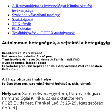
A Reumatológiai és Immunológiai Klinika oktatási
tevékenysége
Szabadon választható tantárgy
Szakdolgozat
TDK témák
PhD oktatás
Továbbképzések: OFTEX-tanfolyamok
Autoimmun betegségek, a sejtektől a betegágyig
Kreditértéke:
2 kreditpont
Heti óraszám:
előadás: 2 x 45 perc
Tantárgyfelelős neve:
Dr. Németh Tamás habil. PhD
A vizsga típusa:
Írásbeli teszt
Felvehető:
graduális képzésben III. évtől, valamint PhD képzésben
Félév:
őszi
A tárgy oktatásának helye
(előadóterem, szemináriumi helyiség, stb. címe):
Helyszín:
Semmelweis Egyetem, Reumatológiai és
Immunológiai Klinika, 23-as oktatóterem
(1023 Budapest, Frankel Leó út 25-29., Igazgatósági
épület)