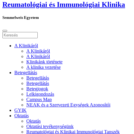
Reumatológiai és Immunológiai Klinika
Semmelweis Egyetem
A Klinikáról
A Klinikáról
A Klinikáról
Klinikánk története
A klinika vezetése
Betegellátás
Betegellátás
Betegellátás
Betegjogok
Lelkigondozás
Campus Map
NEAK és a Szervezeti Egységek Azonosítói
GYIK
Oktatás
Oktatás
Oktatási tevékenységünk
Reumatológiai és Klinikai Immunológiai Tanszék