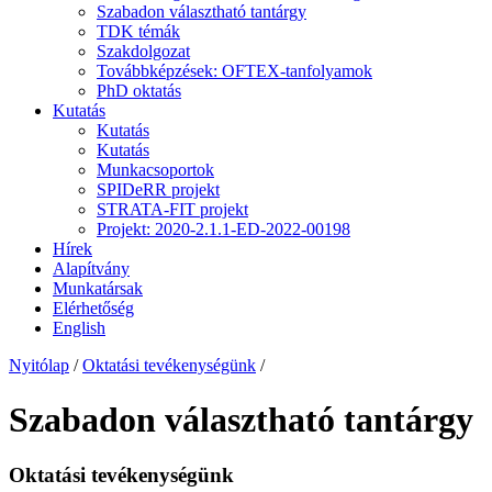
Szabadon választható tantárgy
TDK témák
Szakdolgozat
Továbbképzések: OFTEX-tanfolyamok
PhD oktatás
Kutatás
Kutatás
Kutatás
Munkacsoportok
SPIDeRR projekt
STRATA-FIT projekt
Projekt: 2020-2.1.1-ED-2022-00198
Hírek
Alapítvány
Munkatársak
Elérhetőség
English
Nyitólap
/
Oktatási tevékenységünk
/
Szabadon választható tantárgy
Oktatási tevékenységünk