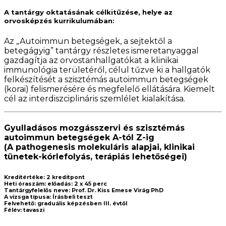
A tantárgy oktatásának célkitűzése, helye az
orvosképzés kurrikulumában:
Az „Autoimmun betegségek, a sejtektől a
betegágyig” tantárgy részletes ismeretanyaggal
gazdagítja az orvostanhallgatókat a klinikai
immunológia területéről, célul tűzve ki a hallgatók
felkészítését a szisztémás autoimmun betegségek
(korai) felismerésére és megfelelő ellátására. Kiemelt
cél az interdiszciplináris szemlélet kialakítása.
Gyulladásos mozgásszervi és szisztémás
autoimmun betegségek A-tól Z-ig
(A pathogenesis molekuláris alapjai, klinikai
tünetek-kórlefolyás, terápiás lehetőségei)
Kreditértéke:
2 kreditpont
Heti óraszám:
előadás: 2 x 45 perc
Tantárgyfelelős neve:
Prof. Dr. Kiss Emese Virág PhD
A vizsga típusa:
Írásbeli teszt
Felvehető:
graduális képzésben III. évtől
Félév:
tavaszi