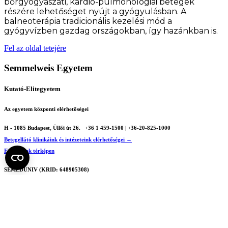
bőrgyógyászati, kardio-pulmonológiai betegek
részére lehetőséget nyújt a gyógyulásban. A
balneoterápia tradicionális kezelési mód a
gyógyvízben gazdag országokban, így hazánkban is.
Fel az oldal tetejére
Semmelweis Egyetem
Kutató-Elitegyetem
Az egyetem központi elérhetőségei
H - 1085 Budapest, Üllői út 26.
+36 1 459-1500 | +36-20-825-1000
Betegellátó klinikáink és intézeteink elérhetőségei →
Egységeink térképen
SEMEDUNIV (KRID: 648905308)