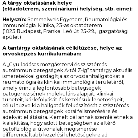
A tárgy oktatásának helye
(előadóterem, szemináriumi helyiség, stb. címe):
Helyszín:
Semmelweis Egyetem, Reumatológiai és
Immunológiai Klinika, 23-as oktatóterem
(1023 Budapest, Frankel Leó út 25-29., Igazgatósági
épület)
A tantárgy oktatásának célkitűzése, helye az
orvosképzés kurrikulumában:
A „Gyulladásos mozgásszervi és szisztémás
autoimmun betegségek A-tól Z-ig” tantárgy aktuális
ismeretekkel gazdagítja az orvostanhallgatókat a
reumatológia és klinikai immunológia területéről,
amely érinti a legfontosabb betegségek
patogenezisének molekuláris alapjait, klinikai
tüneteit, kórlefolyását és kezelésük lehetőségeit,
célul tűzve ki a hallgatók felkészítését a szisztémás
autoimmun betegségek korai felismerésére és
adekvát ellátására. Kiemelt cél annak szemléletnek a
kialakítása, hogy adott betegségben az eltérő
patofiziológiai útvonalak megismerése
differenciáltabb kezelési lehetőségekre ad