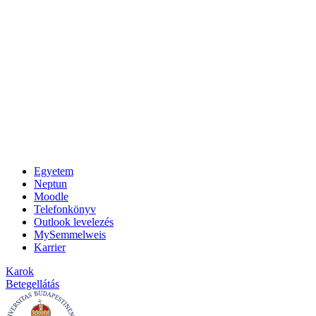
Egyetem
Neptun
Moodle
Telefonkönyv
Outlook levelezés
MySemmelweis
Karrier
Karok
Betegellátás