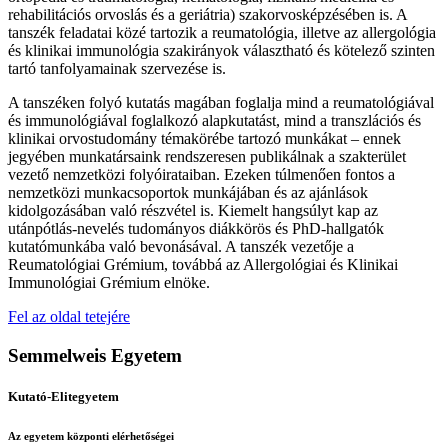
rehabilitációs orvoslás és a geriátria) szakorvosképzésében is. A
tanszék feladatai közé tartozik a reumatológia, illetve az allergológia
és klinikai immunológia szakirányok választható és kötelező szinten
tartó tanfolyamainak szervezése is.
A tanszéken folyó kutatás magában foglalja mind a reumatológiával
és immunológiával foglalkozó alapkutatást, mind a transzlációs és
klinikai orvostudomány témakörébe tartozó munkákat – ennek
jegyében munkatársaink rendszeresen publikálnak a szakterület
vezető nemzetközi folyóirataiban. Ezeken túlmenően fontos a
nemzetközi munkacsoportok munkájában és az ajánlások
kidolgozásában való részvétel is. Kiemelt hangsúlyt kap az
utánpótlás-nevelés tudományos diákkörös és PhD-hallgatók
kutatómunkába való bevonásával. A tanszék vezetője a
Reumatológiai Grémium, továbbá az Allergológiai és Klinikai
Immunológiai Grémium elnöke.
Fel az oldal tetejére
Semmelweis Egyetem
Kutató-Elitegyetem
Az egyetem központi elérhetőségei