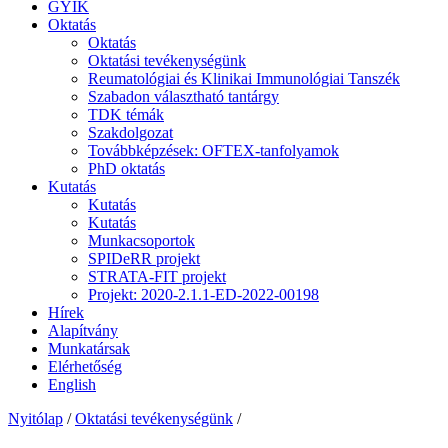
GYIK
Oktatás
Oktatás
Oktatási tevékenységünk
Reumatológiai és Klinikai Immunológiai Tanszék
Szabadon választható tantárgy
TDK témák
Szakdolgozat
Továbbképzések: OFTEX-tanfolyamok
PhD oktatás
Kutatás
Kutatás
Kutatás
Munkacsoportok
SPIDeRR projekt
STRATA-FIT projekt
Projekt: 2020-2.1.1-ED-2022-00198
Hírek
Alapítvány
Munkatársak
Elérhetőség
English
Nyitólap
/
Oktatási tevékenységünk
/