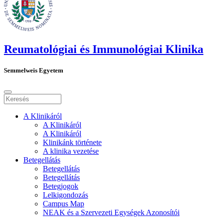
Reumatológiai és Immunológiai Klinika
Semmelweis Egyetem
A Klinikáról
A Klinikáról
A Klinikáról
Klinikánk története
A klinika vezetése
Betegellátás
Betegellátás
Betegellátás
Betegjogok
Lelkigondozás
Campus Map
NEAK és a Szervezeti Egységek Azonosítói