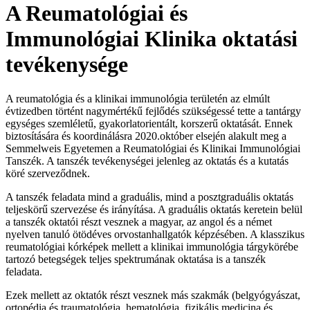
A Reumatológiai és
Immunológiai Klinika oktatási
tevékenysége
A reumatológia és a klinikai immunológia területén az elmúlt
évtizedben történt nagymértékű fejlődés szükségessé tette a tantárgy
egységes szemléletű, gyakorlatorientált, korszerű oktatását. Ennek
biztosítására és koordinálásra 2020.október elsején alakult meg a
Semmelweis Egyetemen a Reumatológiai és Klinikai Immunológiai
Tanszék. A tanszék tevékenységei jelenleg az oktatás és a kutatás
köré szerveződnek.
A tanszék feladata mind a graduális, mind a posztgraduális oktatás
teljeskörű szervezése és irányítása. A graduális oktatás keretein belül
a tanszék oktatói részt vesznek a magyar, az angol és a német
nyelven tanuló ötödéves orvostanhallgatók képzésében. A klasszikus
reumatológiai kórképek mellett a klinikai immunológia tárgykörébe
tartozó betegségek teljes spektrumának oktatása is a tanszék
feladata.
Ezek mellett az oktatók részt vesznek más szakmák (belgyógyászat,
ortopédia és traumatológia, hematológia, fizikális medicina és