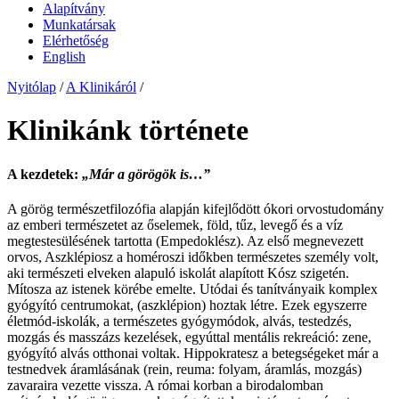
Alapítvány
Munkatársak
Elérhetőség
English
Nyitólap
/
A Klinikáról
/
Klinikánk története
A kezdetek:
„Már a görögök is…”
A görög természetfilozófia alapján kifejlődött ókori orvostudomány
az emberi természetet az őselemek, föld, tűz, levegő és a víz
megtestesülésének tartotta (Empedoklész). Az első megnevezett
orvos, Aszklépiosz a homéroszi időkben természetes személy volt,
aki természeti elveken alapuló iskolát alapított Kósz szigetén.
Mítosza az istenek körébe emelte. Utódai és tanítványaik komplex
gyógyító centrumokat, (aszklépion) hoztak létre. Ezek egyszerre
életmód-iskolák, a természetes gyógymódok, alvás, testedzés,
mozgás és masszázs kezelések, egyúttal mentális rekreáció: zene,
gyógyító alvás otthonai voltak. Hippokratesz a betegségeket már a
testnedvek áramlásának (rein, reuma: folyam, áramlás, mozgás)
zavaraira vezette vissza. A római korban a birodalomban