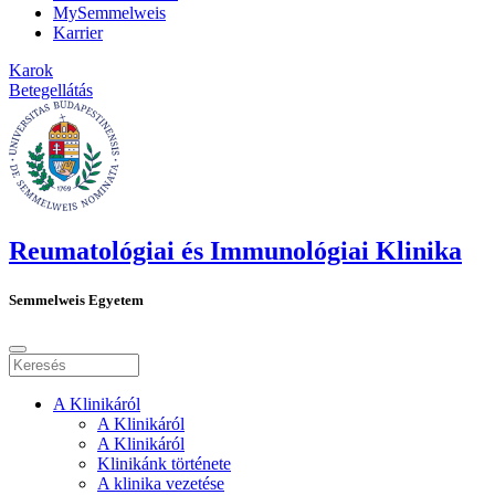
MySemmelweis
Karrier
Karok
Betegellátás
Reumatológiai és Immunológiai Klinika
Semmelweis Egyetem
A Klinikáról
A Klinikáról
A Klinikáról
Klinikánk története
A klinika vezetése