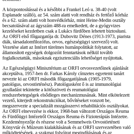
A központosítással és a későbbi a Frankel Leó u. 38-40 (volt
Esplanade szálló), az 54. szám alatti volt rendház és fertőző kórház
és a 62. szám alatti volt honvédkórház, mint Heine-Medin osztály
becsatolásával az ágyszám 488-ra emelkedett, de a gyógyvizes
kezeléseket kezdetben csak a Lukács fürdőben lehetett biztosítani.
Az ORFI első főigazgatója dr. Dubovitz Dénes (1913-1973, piarista
diák, társadalomfilozófus, orvos, egészségügyi szervező) volt.
Vezetése alatt az Intézet türelmes humánpolitikát folytatott, az
államosított egységek dolgozóit fenntartások nélkül tovább
foglalkoztatták, másoknak egzisztenciális lehetőséget nyújtottak.
Az Egészségügyi Minisztérium az ORFI orvosvezetőinek ajánlását
akceptálva, 1957-ben dr. Farkas Károly címzetes egyetemi tanárt
nevezte ki az ORFI második főigazgatójának (1905-1979,
patológus, orvostörténész). Patológusként ő is az immunológiai
gyulladást tekintette a kötőszöveti és reumatológiai
rendszerbetegségek elsődleges mechanizmusának. Mint elkötelezett
vezető, kiterjedt rekonstrukciókat, bővítéseket vonzott be,
megszervezte a specializált mozgásszervi rehabilitációs osztályokat.
Az ORFI elnevezése is ekkor, 1968-ban változott Országos Reuma
és Fürdőügyi Intézetről Országos Reuma és Fizioterápiás Intézetre.
Kezdeményezője és részese volt a Semmelweis Orvostörténeti
Könyvtár és Múzeum kialakításának és az ORFI szervezetében való
működtetésének, a szakmai folyóirat megindításának és az