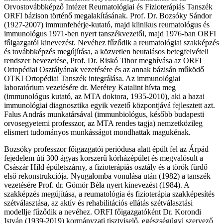
Orvostovábbképző Intézet Reumatológiai és Fizioterápiás Tanszék
ORFI bázison történő megalakításának. Prof. Dr. Bozsóky Sándor
(1927-2007) immunfehérje-kutató, majd klinikus reumatológus és
immunológus 1971-ben nyert tanszékvezetői, majd 1976-ban ORFI
főigazgatói kinevezést. Nevéhez fűződik a reumatológiai szakképzés
és továbbképzés megújítása, a közvetlen beutalásos betegfelvételi
rendszer bevezetése, Prof. Dr. Riskó Tibor meghívása az ORFI
Ortopédiai Osztályának vezetésére és az annak bázisán működő
OTKI Ortopédiai Tanszék integrálása. Az immunológiai
laboratórium vezetésére dr. Merétey Katalint hívta meg
(immunológus kutató, az MTA doktora, 1935-2010), aki a hazai
immunológiai diagnosztika egyik vezető központjává fejlesztett azt.
Falus András munkatársával (immunbiológus, később budapesti
orvosegyetemi professzor, az MTA rendes tagja) nemzetközileg
elismert tudományos munkásságot mondhattak magukénak.
Bozsóky professzor főigazgatói periódusa alatt épült fel az Árpád
fejedelem úti 300 ágyas korszerű kórházépület és megvalósult a
Császár Hild épületszárny, a fizioterápiás osztály és a török fürdő
első rekonstrukciója. Nyugalomba vonulása után (1982) a tanszék
vezetésére Prof. dr. Gömör Béla nyert kinevezést (1984). A
szakképzés megújítása, a reumatológia és fizioterápia szakképesítés
szétválasztása, az aktív és rehabilitációs ellátás szétválasztási
modellje fűződik a nevéhez. ORFI főigazgatóként Dr. Korondi
István (1939-2019) kormányzati tisztviselő, egészségügyi szervező