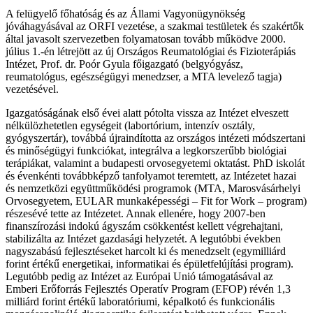
A felügyelő főhatóság és az Állami Vagyonügynökség
jóváhagyásával az ORFI vezetése, a szakmai testületek és szakértők
által javasolt szervezetben folyamatosan tovább működve 2000.
július 1.-én létrejött az új Országos Reumatológiai és Fizioterápiás
Intézet, Prof. dr. Poór Gyula főigazgató (belgyógyász,
reumatológus, egészségügyi menedzser, a MTA levelező tagja)
vezetésével.
Igazgatóságának első évei alatt pótolta vissza az Intézet elveszett
nélkülözhetetlen egységeit (labortórium, intenzív osztály,
gyógyszertár), továbbá újraindította az országos intézeti módszertani
és minőségügyi funkciókat, integrálva a legkorszerűbb biológiai
terápiákat, valamint a budapesti orvosegyetemi oktatást. PhD iskolát
és évenkénti továbbképző tanfolyamot teremtett, az Intézetet hazai
és nemzetközi együttműködési programok (MTA, Marosvásárhelyi
Orvosegyetem, EULAR munkaképességi – Fit for Work – program)
részesévé tette az Intézetet. Annak ellenére, hogy 2007-ben
finanszírozási indokú ágyszám csökkentést kellett végrehajtani,
stabilizálta az Intézet gazdasági helyzetét. A legutóbbi években
nagyszabású fejlesztéseket harcolt ki és menedzselt (egymilliárd
forint értékű energetikai, informatikai és épületfelújítási program).
Legutóbb pedig az Intézet az Európai Unió támogatásával az
Emberi Erőforrás Fejlesztés Operatív Program (EFOP) révén 1,3
milliárd forint értékű laboratóriumi, képalkotó és funkcionális