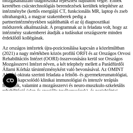
mozgásanalizáló diagnosztika fejlesztést hajthatott végre. Ennek
keretében csúcstechnológiás berendezések kerültek telepítésre az
intézménybe (kettős energiájú CT, funkcionális MR, laptop és zseb
ultrahangok), a magyar szakemberek pedig a
partnerintézményekben sajátíthatták el az új diagnosztikai
módszerek alkalmazását. A programnak az is feladata volt, hogy az
intézmény szakemberei átadják a tudásukat országszerte minden
érdeklődő kollégának.
Az országos intézetek újra-pozicionálása kapcsán a közelmúltban
(2021) a nagy mértékben közös profilú ORFI és az Országos Orvosi
Rehabilitációs Intézet (OORI) összevonására kerül sor Országos
Mozgásszervi Intézet néven, a két telephely mellett a Parádfürdői
Állami Kórház társintézményként való bevonásával. Az OMINT
Alapító okirata szerinti feladata a felnőtt- és gyermekreumatológiai,
illetve a kapcsolódó klinikai immunológiai és intenzív terápiás
feladatok, valamint a mozgásszervi és neuro-muszkulo-szkeletális
rehabilitáció (alap és speciális tevékenységek), és pszichiátriai
rehabilitáció, valamint az azt támogató aktív fekvőbeteg ellátás.
2024. márciusában az OORI a Semmelweis Egyetemet fenntartó
közalapítvány működtetésébe került SE Rehabilitációs Klinika
néven. A maradó OMINT vezetésére átmeneti időszakra Prof. Dr.
Kiss Emese egyetemi tanár, a MTA doktora, ezt követően 2024.
júliusától Prof. dr. Nagy György tanszékvezető egyetemi tanár, az
MTA doktora kapott főigazgatói megbízást. Erre az időszakra tehető