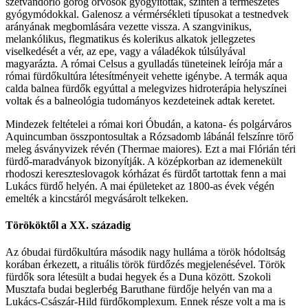
szétvándorló görög orvosok gyógyítottak, szintén a természetes
gyógymódokkal. Galenosz a vérmérsékleti típusokat a testnedvek
arányának megbomlására vezette vissza. A szangvinikus,
melankólikus, flegmatikus és kolerikus alkatok jellegzetes
viselkedését a vér, az epe, vagy a váladékok túlsúlyával
magyarázta. A római Celsus a gyulladás tüneteinek leírója már a
római fürdőkultúra létesítményeit vehette igénybe. A termák aqua
calda balnea fürdők egyúttal a melegvizes hidroterápia helyszínei
voltak és a balneológia tudományos kezdeteinek adtak keretet.
Mindezek feltételei a római kori Óbudán, a katona- és polgárváros
Aquincumban összpontosultak a Rózsadomb lábánál felszínre törő
meleg ásványvizek révén (Thermae maiores). Ezt a mai Flórián téri
fürdő-maradványok bizonyítják. A középkorban az idemenekült
rhodoszi kereszteslovagok kórházat és fürdőt tartottak fenn a mai
Lukács fürdő helyén. A mai épületeket az 1800-as évek végén
emelték a kincstáról megvásárolt telkeken.
Törököktől a XX. századig
Az óbudai fürdőkultúra második nagy hulláma a török hódoltság
korában érkezett, a rituális török fürdőzés megjelenésével. Török
fürdők sora létesült a budai hegyek és a Duna között. Szokoli
Musztafa budai beglerbég Baruthane fürdője helyén van ma a
Lukács-Császár-Hild fürdőkomplexum. Ennek része volt a ma is