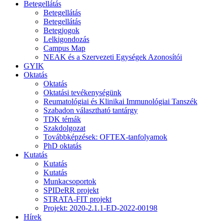
Betegellátás
Betegellátás
Betegellátás
Betegjogok
Lelkigondozás
Campus Map
NEAK és a Szervezeti Egységek Azonosítói
GYIK
Oktatás
Oktatás
Oktatási tevékenységünk
Reumatológiai és Klinikai Immunológiai Tanszék
Szabadon választható tantárgy
TDK témák
Szakdolgozat
Továbbképzések: OFTEX-tanfolyamok
PhD oktatás
Kutatás
Kutatás
Kutatás
Munkacsoportok
SPIDeRR projekt
STRATA-FIT projekt
Projekt: 2020-2.1.1-ED-2022-00198
Hírek