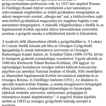
gyógyszerhatástan professzora volt. Az 1937-ben alapított Reuma-
és Fürdőügyi Kutató Intézet vezetőjeként a kor tudományos
színvonalának megfelelően az ízületi gyulladásos betegségeket az
akkori megnevezés szerinti „allergia-tan”-nal, a kötőszövetben zajló
nem-fertőző gyulladással magyarázta (ez magában foglalta a mai
autoimmun betegségeket). A második világháborúban a fürdők és az
Irgalmasrendi Kórház egyaránt súlyos károsodásokat szenvedett,
azonban a gyógyító munka a nélkülözések között is folytatódott.
A koalíciós idők államosításai elérték a gyógyfürdőket is. A Lukács
és Császár fürdők bázisán jött létra az Országos Gyógyfürdő
Igazgatóság és annak tudományos szervezete az Országos
Balneológiai Kutató Intézet, dr. Schulhof Ödön (1896-1978), hévízi
és budapesti gyakorló reumatológus vezetésével. Együtt alkották az
1949-ben létrehozott Állami Reuma-Kórházat, 200 ággyal. Az
egészségügyi kormányzat országos intézet-hálózati koncepciója
jegyében (az amerikai National Institute of Health, NIH modelljére)
az államosított Irgalmasrendi Kórház bevonásával alakította ki az
Országos Reuma- és Fürdőügyi Intézetet (1951). Az általános és
speciális kutató-kórház feladata „a reuma-mozgásszervi betegségek
elleni küzdelem, a balneológiai-klimatológiai és fizioterápiás
eljárások területén szervezési, módszertani, pedagógiai és
tudományos-kutató alapintézmény”. A nagyívű feladat kijelölés
mellett az ORFI az országos gyógyfürdő hatóság szerepét is
betöltötte.