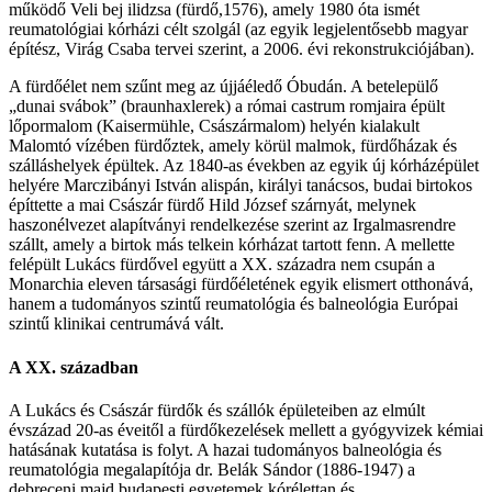
működő Veli bej ilidzsa (fürdő,1576), amely 1980 óta ismét
reumatológiai kórházi célt szolgál (az egyik legjelentősebb magyar
építész, Virág Csaba tervei szerint, a 2006. évi rekonstrukciójában).
A fürdőélet nem szűnt meg az újjáéledő Óbudán. A betelepülő
„dunai svábok” (braunhaxlerek) a római castrum romjaira épült
lőpormalom (Kaisermühle, Császármalom) helyén kialakult
Malomtó vízében fürdőztek, amely körül malmok, fürdőházak és
szálláshelyek épültek. Az 1840-as években az egyik új kórházépület
helyére Marczibányi István alispán, királyi tanácsos, budai birtokos
építtette a mai Császár fürdő Hild József szárnyát, melynek
haszonélvezet alapítványi rendelkezése szerint az Irgalmasrendre
szállt, amely a birtok más telkein kórházat tartott fenn. A mellette
felépült Lukács fürdővel együtt a XX. századra nem csupán a
Monarchia eleven társasági fürdőéletének egyik elismert otthonává,
hanem a tudományos szintű reumatológia és balneológia Európai
szintű klinikai centrumává vált.
A XX. században
A Lukács és Császár fürdők és szállók épületeiben az elmúlt
évszázad 20-as éveitől a fürdőkezelések mellett a gyógyvizek kémiai
hatásának kutatása is folyt. A hazai tudományos balneológia és
reumatológia megalapítója dr. Belák Sándor (1886-1947) a
debreceni majd budapesti egyetemek kórélettan és