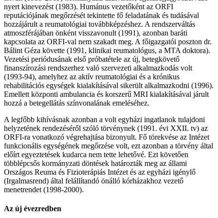
nyert kinevezést (1983). Humánus vezetőként az ORFI
reputációjának megőrzését tekintette fő feladatának és tudásával
hozzájárult a reumatológiai továbbképzéshez. A rendszerváltás
atmoszférájában önként visszavonult (1991), azonban baráti
kapcsolata az ORFI-val nem szakadt meg. A főigazgatói poszton dr.
Bálint Géza követte (1991, klinikai reumatológus, a MTA doktora).
Vezetési periódusának első próbatétele az új, betegkövető
finanszírozási rendszerhez való szervezeti alkalmazkodás volt
(1993-94), amelyhez az aktív reumatológiai és a krónikus
rehabilitációs egységek kialakításával sikerült alkalmazkodni (1996).
Emellett központi ambulancia és korszerű MRI kialakításával járult
hozzá a betegellátás színvonalának emeléséhez.
A legfőbb kihívásnak azonban a volt egyházi ingatlanok tulajdoni
helyzetének rendezéséről szóló törvénynek (1991. évi XXII. tv) az
ORFI-ra vonatkozó végrehajtása bizonyult. Fő törekvése az Intézet
funkcionális egységének megőrzése volt, ezt azonban a törvény által
előírt egyeztetések kudarca nem tette lehetővé. Ezt követően
többlépcsős kormányzati döntések határozták meg az állami
Országos Reuma és Fizioterápiás Intézet és az egyházi igénylő
(Irgalmasrend) által felállítandó önálló kórházakhoz vezető
menetrendet (1998-2000).
Az új évezredben