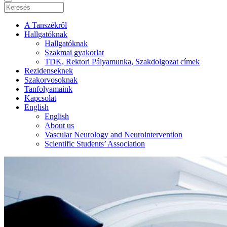
A Tanszékről
Hallgatóknak
Hallgatóknak
Szakmai gyakorlat
TDK, Rektori Pályamunka, Szakdolgozat címek
Rezidenseknek
Szakorvosoknak
Tanfolyamaink
Kapcsolat
English
English
About us
Vascular Neurology and Neurointervention
Scientific Students’ Association